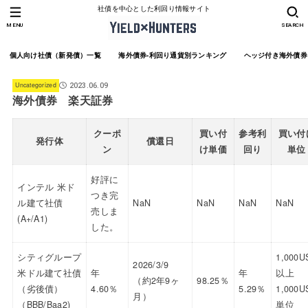
社債を中心とした利回り情報サイト
MENU
SEARCH
個人向け社債（新発債）一覧
海外債券-利回り通貨別ランキング
ヘッジ付き海外債券
Uncategorized
2023.06.09
海外債券 楽天証券
クーポ
買い付
参考利
買い付
発行体
償還日
ン
け単価
回り
単位
好評に
インテル 米ド
つき完
ル建て社債
NaN
NaN
NaN
NaN
売しま
(A+/A1)
した。
シティグループ
1,000U
2026/3/9
米ドル建て社債
年
年
以上
（約2年9ヶ
98.25％
（劣後債）
4.60％
5.29％
1,000U
月）
（BBB/Baa2)
単位