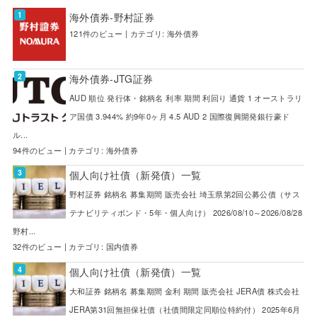
海外債券-野村証券
121件のビュー
|
カテゴリ:
海外債券
海外債券-JTG証券
AUD 順位 発行体・銘柄名 利率 期間 利回り 通貨 1 オーストラリ
ア国債 3.944% 約9年0ヶ月 4.5 AUD 2 国際復興開発銀行豪ド
ル...
94件のビュー
|
カテゴリ:
海外債券
個人向け社債（新発債）一覧
野村証券 銘柄名 募集期間 販売会社 埼玉県第2回公募公債（サス
テナビリティボンド・5年・個人向け） 2026/08/10～2026/08/28
野村...
32件のビュー
|
カテゴリ:
国内債券
個人向け社債（新発債）一覧
大和証券 銘柄名 募集期間 金利 期間 販売会社 JERA債 株式会社
JERA第31回無担保社債（社債間限定同順位特約付） 2025年6月