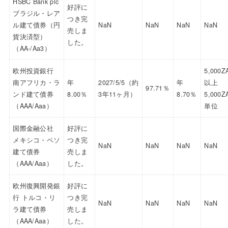
HSBC Bank plc
好評に
ブラジル・レア
つき完
ル建て債券（円
NaN
NaN
NaN
NaN
売しま
貨決済型）
した。
（AA-/Aa3）
欧州投資銀行
5,000Z
南アフリカ・ラ
年
2027/5/5（約
年
以上
97.71％
ンド建て債券
8.00％
3年11ヶ月）
8.70％
5,000Z
（AAA/Aaa）
単位
国際金融公社
好評に
メキシコ・ペソ
つき完
NaN
NaN
NaN
NaN
建て債券
売しま
（AAA/Aaa）
した。
欧州復興開発銀
好評に
行 トルコ・リ
つき完
NaN
NaN
NaN
NaN
ラ建て債券
売しま
（AAA/Aaa）
した。