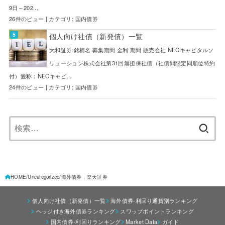
9日～202...
26件のビュー
|
カテゴリ:
国内債券
個人向け社債（新発債）一覧
大和証券 銘柄名 募集期間 金利 期間 販売会社 NECキャピタルソ
リューション株式会社第31回無担保社債（社債間限定同順位特約
付）愛称：NECキャピ...
24件のビュー
|
カテゴリ:
国内債券
検
索:
HOME
Uncategorized
海外債券 楽天証券
個人向け社債（新発債）一覧
海外債券-利回り通貨別ランキング
ヘッジ付き海外債券ランキング
スワップポイントランキング
国内債券-利回りランキング
Market Data
ガイド