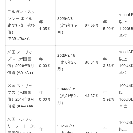
モルガン・スタ
1,000U
ンレー 米ドル
2026/9/8
年
年
以上
建て社債（劣後
（約3年3ヶ
97.99％
4.35％
5.02％
1,000U
債）
月）
単位
(BBB+/Baa1)
米国 ストリッ
100US
2029/8/15
プス（米国国
年
年
以上
（約6年2ヶ
80.31％
債）2029年8月
0.00％
3.58％
100US
月）
償還 (AA+/Aaa)
単位
米国 ストリッ
100US
2044/8/15
プス（米国国
年
年
以上
（約21年2ヶ
43.87％
債）2044年8月
0.00％
3.92％
100US
月）
償還 (AA+/Aaa)
単位
米国 トレジャ
100US
リーノート（米
2025/8/15
年
年
以上
国国債）2025
（約2年2ヶ
95.73％