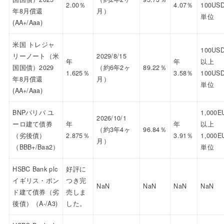
2.00％
4.07％
100US
年8月償還
月）
単位
(AA+/Aaa)
米国 トレジャ
100US
リーノート（米
2029/8/15
年
年
以上
国国債）2029
（約6年2ヶ
89.22％
1.625％
3.58％
100US
年8月償還
月）
単位
(AA+/Aaa)
BNPパリバ ユ
1,000E
2026/10/1
ーロ建て債券
年
年
以上
（約3年4ヶ
96.84％
（劣後債）
2.875％
3.91％
1,000E
月）
（BBB+/Baa2）
単位
HSBC Bank plc
好評に
イギリス・ポン
つき完
NaN
NaN
NaN
NaN
ド建て債券（劣
売しま
後債）（A-/A3)
した。