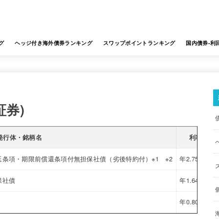
グ
ヘッジ付き海外債券ランキング
スワップポイントランキング
国内債券-利
証券)
発行体・銘柄名
利率
条項・期限前償還条項付無担保社債（劣後特約付）※1 ※2
年2.75%※3
保社債
年1.64%
年0.80%