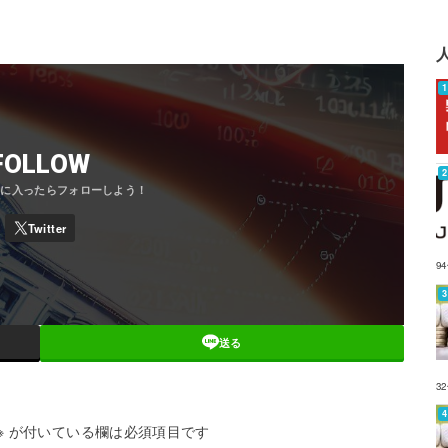
FOLLOW
9
送る
3
※
が付いている欄は必須項目です