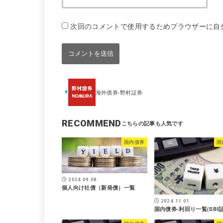
次回のコメントで使用するためブラウザーに自
海外債券-野村証券
RECOMMEND
国内債券
国
2024.09.08
個人向け社債（新発債）一覧
2024.11.01
国内債券-利回り一覧(SBI証