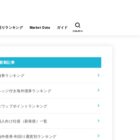
回りランキング
Market Data
ガイド
SEARCH
新着記事
債券ランキング
償還日
参考単価
利回り
ヘッジ付き海外債券ランキング
2056/6/21※5
98.76
3.203
スワップポイントランキング
2025/4/25
101.06
1.053
個人向け社債（新発債）一覧
2042/3/20
99.19
0.850
海外債券-利回り通貨別ランキング