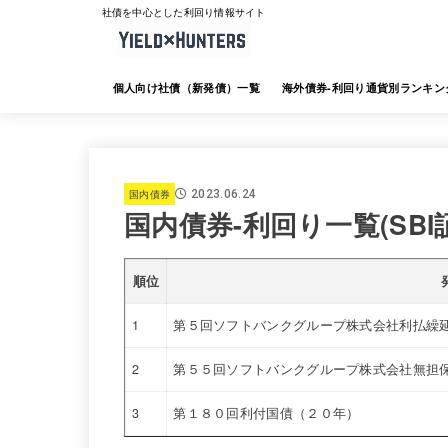
社債を中心とした利回り情報サイト
個人向け社債（新発債）一覧
海外債券-利回り通貨別ランキン
海外債券-JTG証券
海外債券-大和証券
海外債券-SMBC日興証券
海外債券-みずほ証券
海外債券-三菱UFJ証券
海外債券-楽天証券
海外債券-SBI証券
海外債券-野村証券
国内債券
2023.06.24
国内債券-利回り一覧(SBI
順位
1
第５回ソフトバンクグループ株式会社利払繰延
2
第５５回ソフトバンクグループ株式会社無担
3
第１８０回利付国債（２０年）