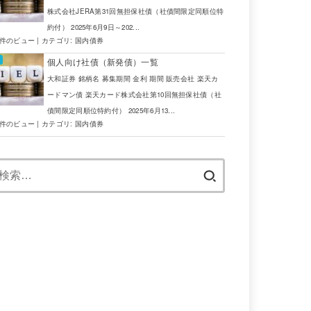
株式会社JERA第31回無担保社債（社債間限定同順位特
約付） 2025年6月9日～202...
6件のビュー
|
カテゴリ:
国内債券
個人向け社債（新発債）一覧
大和証券 銘柄名 募集期間 金利 期間 販売会社 楽天カ
ードマン債 楽天カード株式会社第10回無担保社債（社
債間限定同順位特約付） 2025年6月13...
4件のビュー
|
カテゴリ:
国内債券
検
索: