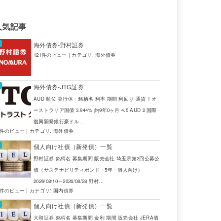
人気記事
海外債券-野村証券
121件のビュー
|
カテゴリ:
海外債券
海外債券-JTG証券
AUD 順位 発行体・銘柄名 利率 期間 利回り 通貨 1 オ
ーストラリア国債 3.944% 約9年0ヶ月 4.5 AUD 2 国際
復興開発銀行豪ドル...
4件のビュー
|
カテゴリ:
海外債券
個人向け社債（新発債）一覧
野村証券 銘柄名 募集期間 販売会社 埼玉県第2回公募公
債（サステナビリティボンド・5年・個人向け）
2026/08/10～2026/08/28 野村...
2件のビュー
|
カテゴリ:
国内債券
個人向け社債（新発債）一覧
大和証券 銘柄名 募集期間 金利 期間 販売会社 JERA債