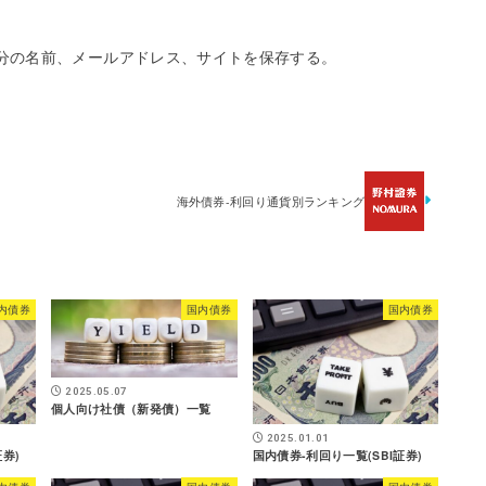
分の名前、メールアドレス、サイトを保存する。
海外債券-利回り通貨別ランキング
内債券
国内債券
国内債券
2025.05.07
個人向け社債（新発債）一覧
2025.01.01
券)
国内債券-利回り一覧(SBI証券)