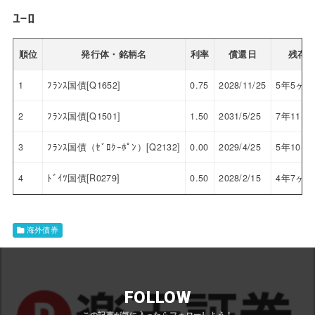
ﾕｰﾛ
順位
発行体・銘柄名
利率
償還日
残存
1
ﾌﾗﾝｽ国債[Q1652]
0.75
2028/11/25
5年5ヶ月
2
ﾌﾗﾝｽ国債[Q1501]
1.50
2031/5/25
7年11ヶ
3
ﾌﾗﾝｽ国債（ｾﾞﾛｸｰﾎﾟﾝ）[Q2132]
0.00
2029/4/25
5年10ヶ
4
ﾄﾞｲﾂ国債[R0279]
0.50
2028/2/15
4年7ヶ月
海外債券
FOLLOW