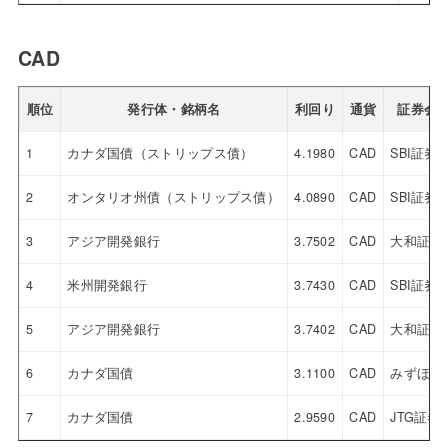
CAD
順位
発行体・銘柄名
利回り
通貨
証券会
1
カナダ国債（ストリップス債）
4.1980
CAD
SBI証券
2
オンタリオ州債（ストリップス債）
4.0890
CAD
SBI証券
3
アジア開発銀行
3.7502
CAD
大和証券
4
米州開発銀行
3.7430
CAD
SBI証券
5
アジア開発銀行
3.7402
CAD
大和証券
6
カナダ国債
3.1100
CAD
みずほ証
7
カナダ国債
2.9590
CAD
JTG証券