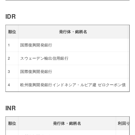
IDR
順位
発行体・銘柄名
利
1
国際復興開発銀行
4.
2
スウェーデン輸出信用銀行
4.
3
国際復興開発銀行
4.
4
欧州復興開発銀行インドネシア・ルピア建 ゼロクーポン債
4.
INR
順位
発行体・銘柄名
利回り