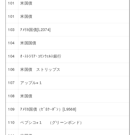
101
米国債
101
米国債
103
ｱﾒﾘｶ国債[L2374]
104
米国国債
104
ｵｰｽﾄﾗﾘｱ･ｺﾓﾝｳｪﾙｽ銀行
106
米国債 ストリップス
107
アップル※１
108
米国債
109
ｱﾒﾘｶ国債（ｾﾞﾛｸｰﾎﾟﾝ）[L9568]
110
ペプシコ※１ （グリーンボンド）