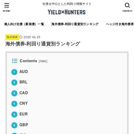
社債を中心とした利回り情報サイト
MENU
SEARCH
個人向け社債（新発債）一覧
海外債券-利回り通貨別ランキング
ヘッジ付き海外債券
海外債券
2023.06.25
海外債券-利回り通貨別ランキング
Contents
[
hide
]
AUD
1
BRL
2
CAD
3
CNY
4
EUR
5
GBP
6