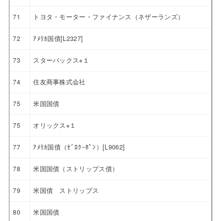
71
トヨタ・モーター・ファイナンス（ネザーランズ）
72
ｱﾒﾘｶ国債[L2327]
73
スターバックス※１
74
住友商事株式会社
75
米国国債
75
オリックス※１
77
ｱﾒﾘｶ国債（ｾﾞﾛｸｰﾎﾟﾝ）[L9062]
78
米国国債（ストリップス債）
79
米国債 ストリップス
80
米国国債