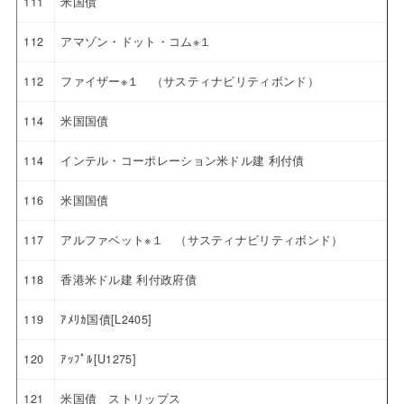
111
米国債
112
アマゾン・ドット・コム※１
112
ファイザー※１ （サスティナビリティボンド）
114
米国国債
114
インテル・コーポレーション米ドル建 利付債
116
米国国債
117
アルファベット※１ （サスティナビリティボンド）
118
香港米ドル建 利付政府債
119
ｱﾒﾘｶ国債[L2405]
120
ｱｯﾌﾟﾙ[U1275]
121
米国債 ストリップス