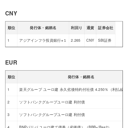
CNY
順位
発行体・銘柄名
利回り
通貨
証券会社
1
アジアインフラ投資銀行※１
2.265
CNY
SBI証券
EUR
順位
発行体・銘柄名
1
楽天グループ ユーロ建 永久劣後特約付社債 4.250％（利払繰
2
ソフトバンクグループユーロ建 利付債
3
ソフトバンクグループユーロ建 利付債
4
BNPパリバ ユーロ建て債券（劣後債）（BBB+/Baa2）