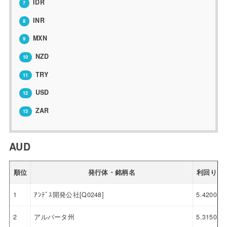
IDR
7
INR
8
MXN
9
NZD
10
TRY
11
USD
12
ZAR
13
AUD
順位
発行体・銘柄名
利回り
1
ｱﾝﾃﾞｽ開発公社[Q0248]
5.4200
2
アルバータ州
5.3150