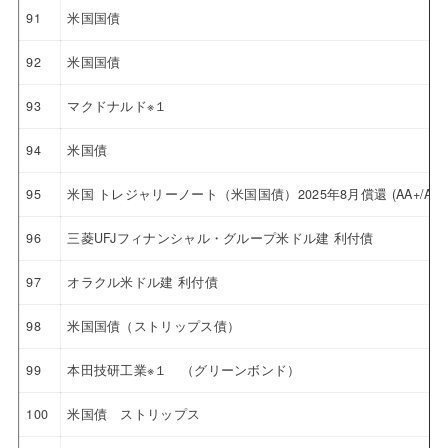
91
米国国債
92
米国国債
93
マクドナルド※１
94
米国債
95
米国 トレジャリーノート（米国国債）2025年8月償還 (AA+/Aaa
96
三菱UFJフィナンシャル・グループ米ドル建 利付債
97
オラクル米ドル建 利付債
98
米国国債（ストリップス債）
99
本田技研工業※１ （グリーンボンド）
100
米国債 ストリップス