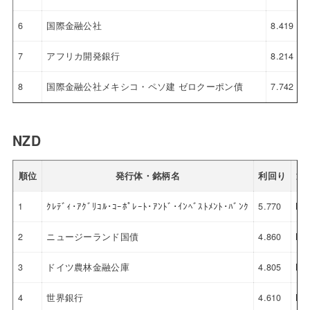
6
国際金融公社
8.419
7
アフリカ開発銀行
8.214
8
国際金融公社メキシコ・ペソ建 ゼロクーポン債
7.742
NZD
順位
発行体・銘柄名
利回り
通
1
ｸﾚﾃﾞｨ･ｱｸﾞﾘｺﾙ･ｺｰﾎﾟﾚｰﾄ･ｱﾝﾄﾞ･ｲﾝﾍﾞｽﾄﾒﾝﾄ･ﾊﾞﾝｸ
5.770
NZ
2
ニュージーランド国債
4.860
NZ
3
ドイツ農林金融公庫
4.805
NZ
4
世界銀行
4.610
NZ