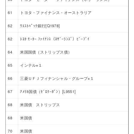
61
トヨタ・ファイナンス・オーストラリア
62
ｳｴｽﾄﾊﾟｯｸ銀行[Q1978]
62
ﾄﾖﾀ ﾓｰﾀｰ ﾌｧｲﾅﾝｽ（ﾈｻﾞｰﾗﾝｽﾞ）ﾋﾞｰﾌﾞｲ
64
米国国債（ストリップス債）
65
インテル※１
66
三菱ＵＦＪフィナンシャル・グループ※１
67
ｱﾒﾘｶ国債（ｾﾞﾛｸｰﾎﾟﾝ）[L9551]
68
米国債 ストリップス
68
米国債
70
米国債