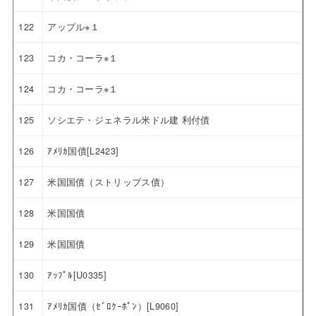
122
アップル※１
123
コカ・コーラ※１
124
コカ・コーラ※１
125
ソシエテ・ジェネラル米ドル建 利付債
126
ｱﾒﾘｶ国債[L2423]
127
米国国債（ストリップス債）
128
米国国債
129
米国国債
130
ｱｯﾌﾟﾙ[U0335]
131
ｱﾒﾘｶ国債（ｾﾞﾛｸｰﾎﾟﾝ）[L9060]