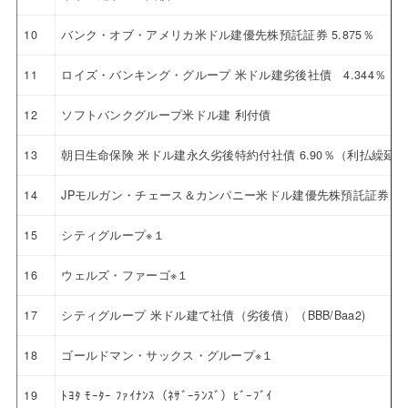
10
バンク・オブ・アメリカ米ドル建優先株預託証券 5.875％
11
ロイズ・バンキング・グループ 米ドル建劣後社債 4.344％ 20
12
ソフトバンクグループ米ドル建 利付債
13
朝日生命保険 米ドル建永久劣後特約付社債 6.90％（利払繰延
14
JPモルガン・チェース＆カンパニー米ドル建優先株預託証券 4.6
15
シティグループ※１
16
ウェルズ・ファーゴ※１
17
シティグループ 米ドル建て社債（劣後債）（BBB/Baa2)
18
ゴールドマン・サックス・グループ※１
19
ﾄﾖﾀ ﾓｰﾀｰ ﾌｧｲﾅﾝｽ（ﾈｻﾞｰﾗﾝｽﾞ）ﾋﾞｰﾌﾞｲ