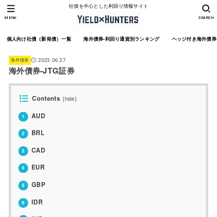
社債を中心とした利回り情報サイト
MENU
SEARCH
個人向け社債（新発債）一覧
海外債券-利回り通貨別ランキング
ヘッジ付き海外債券
海外債券
2023.06.27
海外債券-JTG証券
Contents
[
hide
]
AUD
1
BRL
2
CAD
3
EUR
4
GBP
5
IDR
6