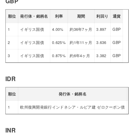
GBP
順位
発行体・銘柄名
利率
期間
利回り
通貨
1
イギリス国債
4.00%
約36年7ヶ月
3.897
GBP
2
イギリス国債
0.625%
約1年11ヶ月
3.636
GBP
3
イギリス国債
0.875%
約6年4ヶ月
3.382
GBP
IDR
順位
発行体・銘柄名
1
欧州復興開発銀行インドネシア・ルピア建 ゼロクーポン債
0.
INR