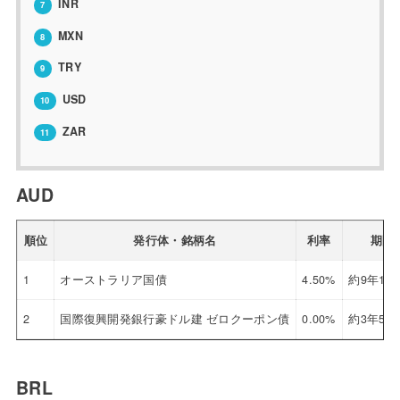
INR
7
MXN
8
TRY
9
USD
10
ZAR
11
AUD
順位
発行体・銘柄名
利率
期間
1
オーストラリア国債
4.50%
約9年10
2
国際復興開発銀行豪ドル建 ゼロクーポン債
0.00%
約3年5ヶ
BRL