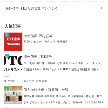
海外債券-利回り通貨別ランキング
人気記事
海外債券-野村証券
122件のビュー
|
カテゴリ:
海外債券
海外債券-JTG証券
AUD 順位 発行体・銘柄名 利率 期間 利回り 通貨 1 オーストラリ
ア国債 3.944% 約9年0ヶ月 4.5 AUD 2 国際復興開発銀行豪ド
ル...
93件のビュー
|
カテゴリ:
海外債券
個人向け社債（新発債）一覧
野村証券 銘柄名 募集期間 販売会社 埼玉県第2回公募公債（サス
テナビリティボンド・5年・個人向け） 2026/08/10～2026/08/28