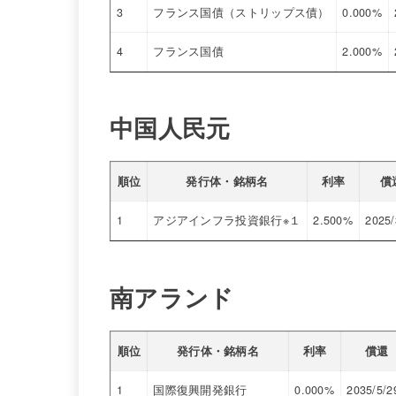
3
フランス国債（ストリップス債）
0.000%
4
フランス国債
2.000%
中国人民元
順位
発行体・銘柄名
利率
償
1
アジアインフラ投資銀行※１
2.500%
2025/
南アランド
順位
発行体・銘柄名
利率
償還
1
国際復興開発銀行
0.000%
2035/5/2