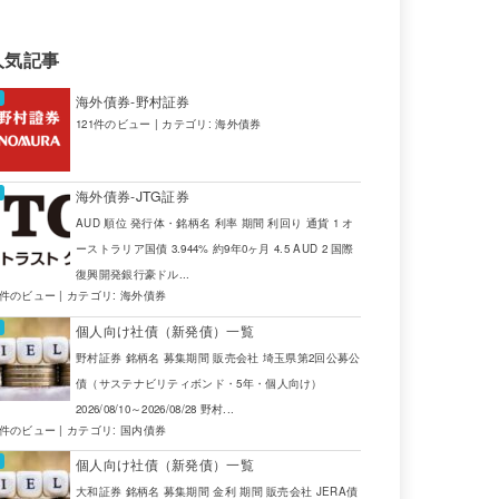
人気記事
海外債券-野村証券
121件のビュー
|
カテゴリ:
海外債券
海外債券-JTG証券
AUD 順位 発行体・銘柄名 利率 期間 利回り 通貨 1 オ
ーストラリア国債 3.944% 約9年0ヶ月 4.5 AUD 2 国際
復興開発銀行豪ドル...
4件のビュー
|
カテゴリ:
海外債券
個人向け社債（新発債）一覧
野村証券 銘柄名 募集期間 販売会社 埼玉県第2回公募公
債（サステナビリティボンド・5年・個人向け）
2026/08/10～2026/08/28 野村...
2件のビュー
|
カテゴリ:
国内債券
個人向け社債（新発債）一覧
大和証券 銘柄名 募集期間 金利 期間 販売会社 JERA債