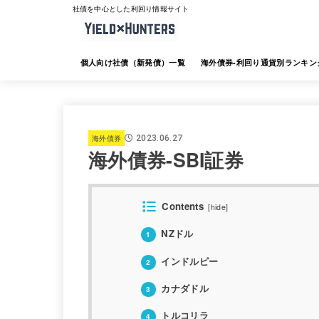
社債を中心とした利回り情報サイト
個人向け社債（新発債）一覧
海外債券-利回り通貨別ランキン
海外債券-JTG証券
海外債券-大和証券
海外債券-SMBC日興証券
海外債券-みずほ証券
海外債券-三菱UFJ証券
海外債券-楽天証券
海外債券-SBI証券
海外債券-野村証券
海外債券
2023.06.27
海外債券-SBI証券
Contents
[
hide
]
NZドル
1
インドルピー
2
カナダドル
3
トルコリラ
4