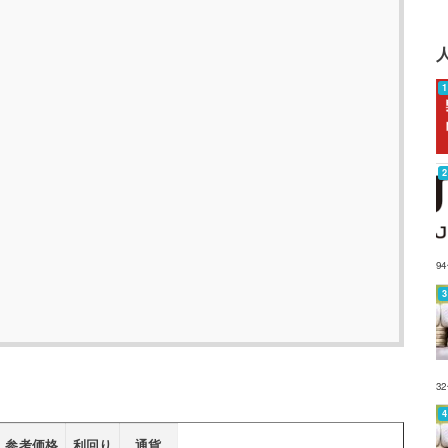
9
3
参考価格
利回り
通貨