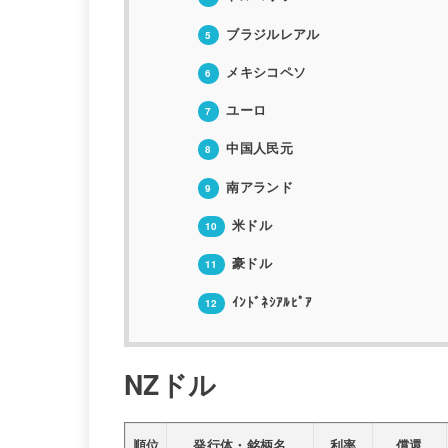
ブラジルレアル
5
メキシコペソ
6
ユーロ
7
中国人民元
8
南アランド
9
米ドル
10
豪ドル
11
ｲﾝﾄﾞﾈｼｱﾙﾋﾟｱ
12
NZドル
順位
発行体・銘柄名
利率
償還