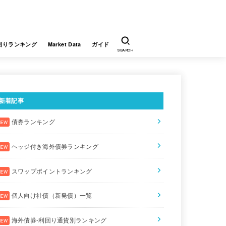
回りランキング
Market Data
ガイド
SEARCH
新着記事
債券ランキング
ヘッジ付き海外債券ランキング
スワップポイントランキング
個人向け社債（新発債）一覧
海外債券-利回り通貨別ランキング