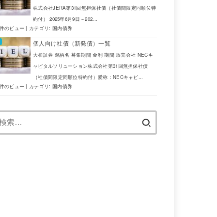
株式会社JERA第31回無担保社債（社債間限定同順位特
約付） 2025年6月9日～202...
7件のビュー
|
カテゴリ:
国内債券
個人向け社債（新発債）一覧
大和証券 銘柄名 募集期間 金利 期間 販売会社 NECキ
ャピタルソリューション株式会社第31回無担保社債
（社債間限定同順位特約付）愛称：NECキャピ...
5件のビュー
|
カテゴリ:
国内債券
検
索: