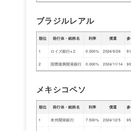
ブラジルレアル
順位
発行体・銘柄名
利率
償還
参
1
ロイズ銀行※２
0.000%
2024/6/26
91
2
国際復興開発銀行
0.000%
2024/11/14
90
メキシコペソ
順位
発行体・銘柄名
利率
償還
参
1
米州開発銀行
7.500%
2024/12/5
95