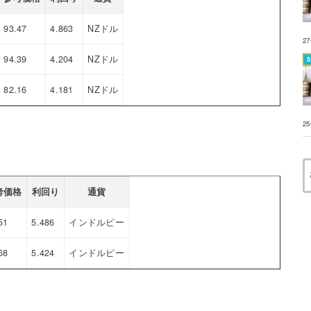
93.47
4.863
NZドル
2
94.39
4.204
NZドル
82.16
4.181
NZドル
2
考価格
利回り
通貨
51
5.486
インドルピー
68
5.424
インドルピー