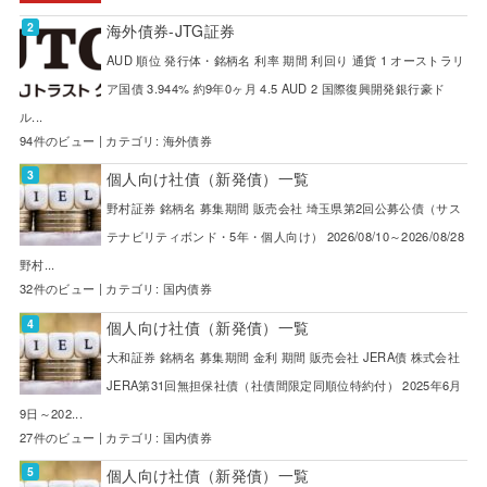
海外債券-JTG証券
AUD 順位 発行体・銘柄名 利率 期間 利回り 通貨 1 オーストラリ
ア国債 3.944% 約9年0ヶ月 4.5 AUD 2 国際復興開発銀行豪ド
ル...
94件のビュー
|
カテゴリ:
海外債券
個人向け社債（新発債）一覧
野村証券 銘柄名 募集期間 販売会社 埼玉県第2回公募公債（サス
テナビリティボンド・5年・個人向け） 2026/08/10～2026/08/28
野村...
32件のビュー
|
カテゴリ:
国内債券
個人向け社債（新発債）一覧
大和証券 銘柄名 募集期間 金利 期間 販売会社 JERA債 株式会社
JERA第31回無担保社債（社債間限定同順位特約付） 2025年6月
9日～202...
27件のビュー
|
カテゴリ:
国内債券
個人向け社債（新発債）一覧