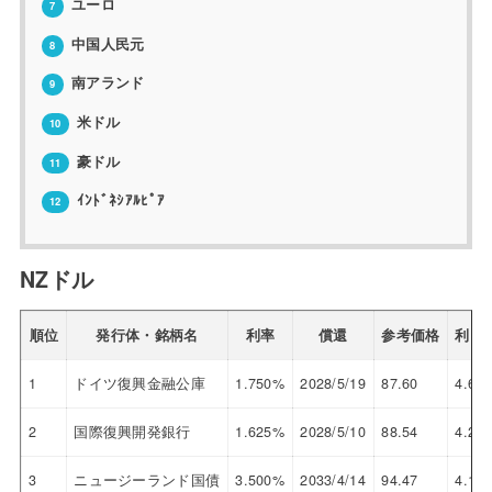
ユーロ
7
中国人民元
8
南アランド
9
米ドル
10
豪ドル
11
ｲﾝﾄﾞﾈｼｱﾙﾋﾟｱ
12
NZドル
順位
発行体・銘柄名
利率
償還
参考価格
利回
1
ドイツ復興金融公庫
1.750%
2028/5/19
87.60
4.613
2
国際復興開発銀行
1.625%
2028/5/10
88.54
4.259
3
ニュージーランド国債
3.500%
2033/4/14
94.47
4.194