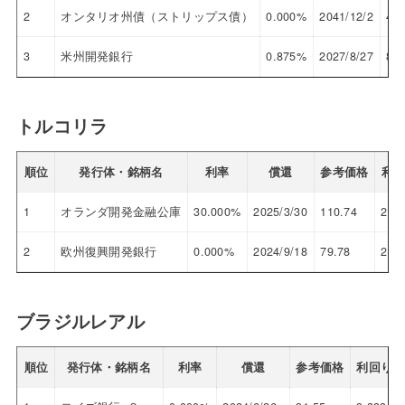
2
オンタリオ州債（ストリップス債）
0.000%
2041/12/2
48.
3
米州開発銀行
0.875%
2027/8/27
89.
トルコリラ
順位
発行体・銘柄名
利率
償還
参考価格
利
1
オランダ開発金融公庫
30.000%
2025/3/30
110.74
22.
2
欧州復興開発銀行
0.000%
2024/9/18
79.78
20.
ブラジルレアル
順位
発行体・銘柄名
利率
償還
参考価格
利回り