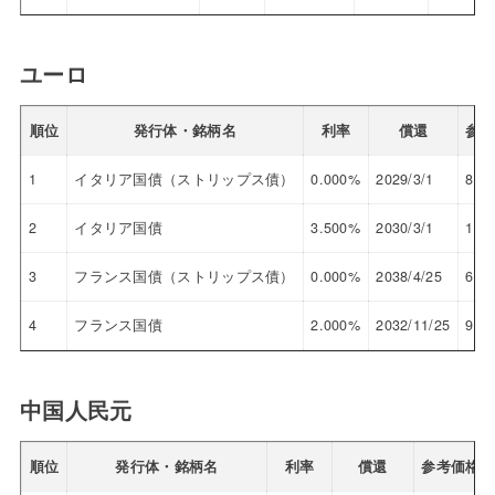
ユーロ
順位
発行体・銘柄名
利率
償還
参考
1
イタリア国債（ストリップス債）
0.000%
2029/3/1
82.
2
イタリア国債
3.500%
2030/3/1
101
3
フランス国債（ストリップス債）
0.000%
2038/4/25
65.
4
フランス国債
2.000%
2032/11/25
95.
中国人民元
順位
発行体・銘柄名
利率
償還
参考価格