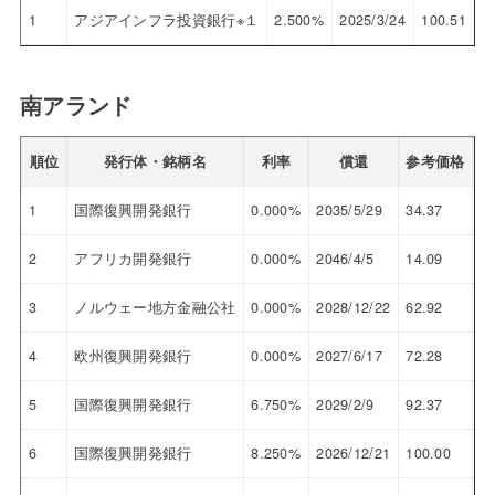
1
アジアインフラ投資銀行※１
2.500%
2025/3/24
100.51
南アランド
順位
発行体・銘柄名
利率
償還
参考価格
利
1
国際復興開発銀行
0.000%
2035/5/29
34.37
9.
2
アフリカ開発銀行
0.000%
2046/4/5
14.09
8.
3
ノルウェー地方金融公社
0.000%
2028/12/22
62.92
8.
4
欧州復興開発銀行
0.000%
2027/6/17
72.28
8.
5
国際復興開発銀行
6.750%
2029/2/9
92.37
8.
6
国際復興開発銀行
8.250%
2026/12/21
100.00
8.