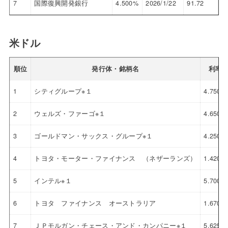
7
国際復興開発銀行
4.500%
2026/1/22
91.72
8.
米ドル
順位
発行体・銘柄名
利率
1
シティグループ※１
4.750%
2
ウェルズ・ファーゴ※１
4.650%
3
ゴールドマン・サックス・グループ※１
4.250%
4
トヨタ・モーター・ファイナンス （ネザーランズ）
1.420%
5
インテル※１
5.700%
6
トヨタ ファイナンス オーストラリア
1.670%
7
ＪＰモルガン・チェース・アンド・カンパニー※１
5.625%