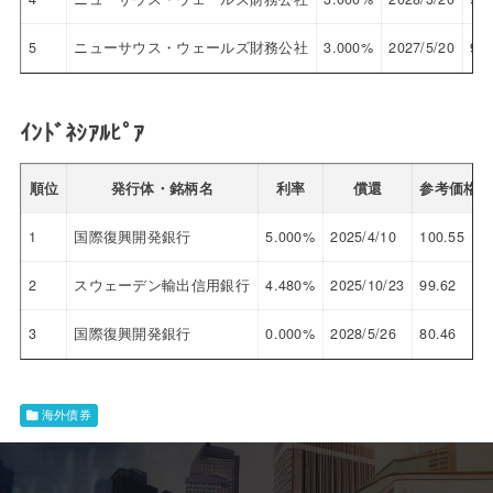
5
ニューサウス・ウェールズ財務公社
3.000%
2027/5/20
97.
ｲﾝﾄﾞﾈｼｱﾙﾋﾟｱ
順位
発行体・銘柄名
利率
償還
参考価格
1
国際復興開発銀行
5.000%
2025/4/10
100.55
2
スウェーデン輸出信用銀行
4.480%
2025/10/23
99.62
3
国際復興開発銀行
0.000%
2028/5/26
80.46
海外債券