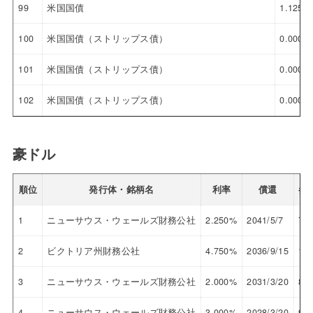
99
米国国債
1.125%
100
米国国債（ストリップス債）
0.000%
101
米国国債（ストリップス債）
0.000%
102
米国国債（ストリップス債）
0.000%
豪ドル
順位
発行体・銘柄名
利率
償還
参
1
ニューサウス・ウェールズ財務公社
2.250%
2041/5/7
71.
2
ビクトリア州財務公社
4.750%
2036/9/15
101
3
ニューサウス・ウェールズ財務公社
2.000%
2031/3/20
86.
4
ニューサウス・ウェールズ財務公社
3.000%
2028/3/20
96.