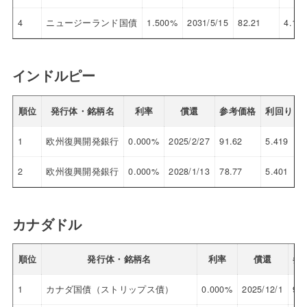
4
ニュージーランド国債
1.500%
2031/5/15
82.21
4.173
インドルピー
順位
発行体・銘柄名
利率
償還
参考価格
利回り
1
欧州復興開発銀行
0.000%
2025/2/27
91.62
5.419
2
欧州復興開発銀行
0.000%
2028/1/13
78.77
5.401
カナダドル
順位
発行体・銘柄名
利率
償還
参
1
カナダ国債（ストリップス債）
0.000%
2025/12/1
90.