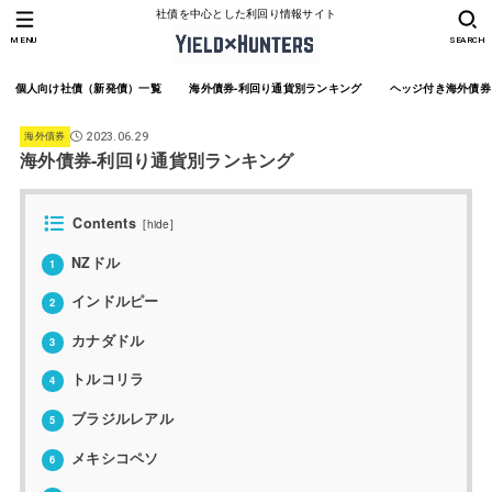
社債を中心とした利回り情報サイト
MENU
SEARCH
個人向け社債（新発債）一覧
海外債券-利回り通貨別ランキング
ヘッジ付き海外債券
海外債券
2023.06.29
海外債券-利回り通貨別ランキング
Contents
[
hide
]
NZドル
1
インドルピー
2
カナダドル
3
トルコリラ
4
ブラジルレアル
5
メキシコペソ
6