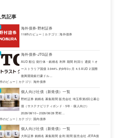
人気記事
海外債券-野村証券
買い付け単位
通貨
118件のビュー
|
カテゴリ:
海外債券
1,000EUR以上 1,000EUR単位
EUR
海外債券-JTG証券
AUD 順位 発行体・銘柄名 利率 期間 利回り 通貨 1 オ
ーストラリア国債 3.944% 約9年0ヶ月 4.5 AUD 2 国際
復興開発銀行豪ドル...
4件のビュー
|
カテゴリ:
海外債券
価
利回り
買い付け単位
通貨
個人向け社債（新発債）一覧
野村証券 銘柄名 募集期間 販売会社 埼玉県第2回公募公
5.39
1,000USD 以上1,000USD 単位
USD
債（サステナビリティボンド・5年・個人向け）
2026/08/10～2026/08/28 野村...
5.14
1,000USD 以上1,000USD 単位
USD
2件のビュー
|
カテゴリ:
国内債券
個人向け社債（新発債）一覧
4.30
100USD 以上100USD 単位
USD
大和証券 銘柄名 募集期間 金利 期間 販売会社 JERA債