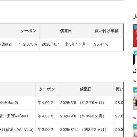
クーポン
償還日
買い付け単価
利回り
Baa2）
年2.875％
2026/10/1 （約3年4ヶ月）
96.47％
4.05
9
クーポン
償還日
買い付け単
/Baa2)
年4.60％
2026/3/9 （約2年9ヶ月）
98.03％
BB+/Baa1)
年4.35％
2026/9/8 （約3年3ヶ月）
97.69％
3
還 (AA+/Aaa)
年2.00％
2025/8/15 （約2年2ヶ月）
95.38％