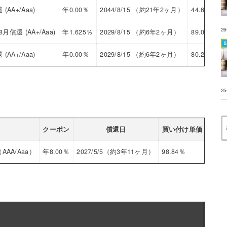
A+/Aaa)
年0.00％
2044/8/15 （約21年2ヶ月）
44.60％
2
還 (AA+/Aaa)
年1.625％
2029/8/15 （約6年2ヶ月）
89.02％
A+/Aaa)
年0.00％
2029/8/15 （約6年2ヶ月）
80.27％
2
クーポン
償還日
買い付け単価
利回
A/Aaa）
年8.00％
2027/5/5（約3年11ヶ月）
98.84％
8.35