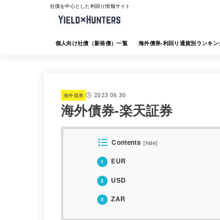
社債を中心とした利回り情報サイト
個人向け社債（新発債）一覧
海外債券-利回り通貨別ランキン
海外債券-JTG証券
海外債券-大和証券
海外債券-SMBC日興証券
海外債券-みずほ証券
海外債券-三菱UFJ証券
海外債券-楽天証券
海外債券-SBI証券
海外債券-野村証券
海外債券
2023.06.30
海外債券-楽天証券
Contents
[
hide
]
EUR
1
USD
2
ZAR
3