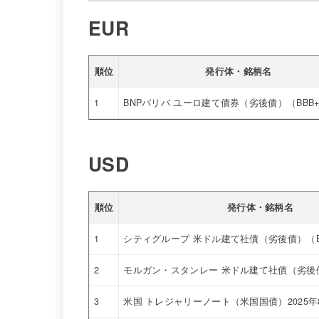
EUR
順位
発行体・銘柄名
1
BNPパリバ ユーロ建て債券（劣後債）（BBB+/
USD
順位
発行体・銘柄名
1
シティグループ 米ドル建て社債（劣後債）（BBB
2
モルガン・スタンレー 米ドル建て社債（劣後債）(B
3
米国 トレジャリーノート（米国国債）2025年8月償