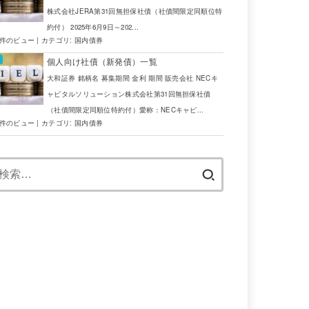
株式会社JERA第31回無担保社債（社債間限定同順位特
3.86
100USD 以上100USD 単位
USD
約付） 2025年6月9日～202...
6件のビュー
|
カテゴリ:
国内債券
3.64
100USD 以上100USD 単位
USD
個人向け社債（新発債）一覧
3.62
100USD 以上100USD 単位
USD
大和証券 銘柄名 募集期間 金利 期間 販売会社 NECキ
ャピタルソリューション株式会社第31回無担保社債
（社債間限定同順位特約付）愛称：NECキャピ...
5件のビュー
|
カテゴリ:
国内債券
検
り
買い付け単位
通貨
索:
5,000ZAR以上 5,000ZAR単位
ZAR