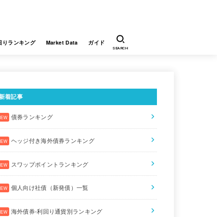
回りランキング
Market Data
ガイド
SEARCH
新着記事
債券ランキング
ヘッジ付き海外債券ランキング
スワップポイントランキング
個人向け社債（新発債）一覧
海外債券-利回り通貨別ランキング