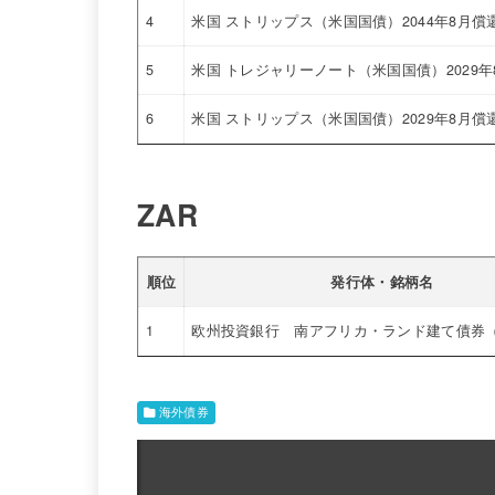
4
米国 ストリップス（米国国債）2044年8月償還 (A
5
米国 トレジャリーノート（米国国債）2029年8月償
6
米国 ストリップス（米国国債）2029年8月償還 (A
ZAR
順位
発行体・銘柄名
1
欧州投資銀行 南アフリカ・ランド建て債券（AA
海外債券