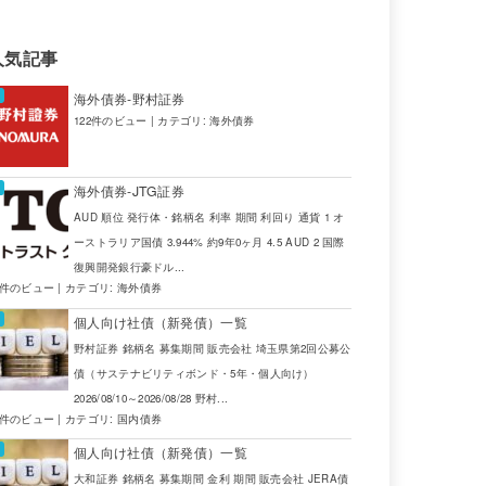
人気記事
海外債券-野村証券
122件のビュー
|
カテゴリ:
海外債券
海外債券-JTG証券
AUD 順位 発行体・銘柄名 利率 期間 利回り 通貨 1 オ
ーストラリア国債 3.944% 約9年0ヶ月 4.5 AUD 2 国際
復興開発銀行豪ドル...
4件のビュー
|
カテゴリ:
海外債券
個人向け社債（新発債）一覧
野村証券 銘柄名 募集期間 販売会社 埼玉県第2回公募公
債（サステナビリティボンド・5年・個人向け）
2026/08/10～2026/08/28 野村...
2件のビュー
|
カテゴリ:
国内債券
個人向け社債（新発債）一覧
大和証券 銘柄名 募集期間 金利 期間 販売会社 JERA債