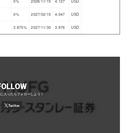
0%
2026/11/15
4.127
USD
0%
2027/02/15
4.047
USD
3.875%
2027/11/30
3.976
USD
FOLLOW