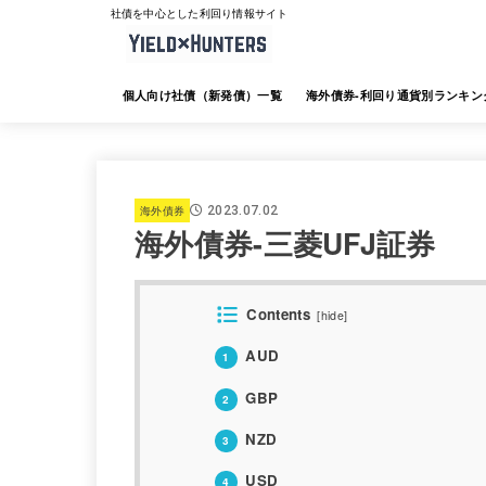
社債を中心とした利回り情報サイト
個人向け社債（新発債）一覧
海外債券-利回り通貨別ランキン
海外債券-JTG証券
海外債券-大和証券
海外債券-SMBC日興証券
海外債券-みずほ証券
海外債券-三菱UFJ証券
海外債券-楽天証券
海外債券-SBI証券
海外債券-野村証券
海外債券
2023.07.02
海外債券-三菱UFJ証券
Contents
[
hide
]
AUD
1
GBP
2
NZD
3
USD
4