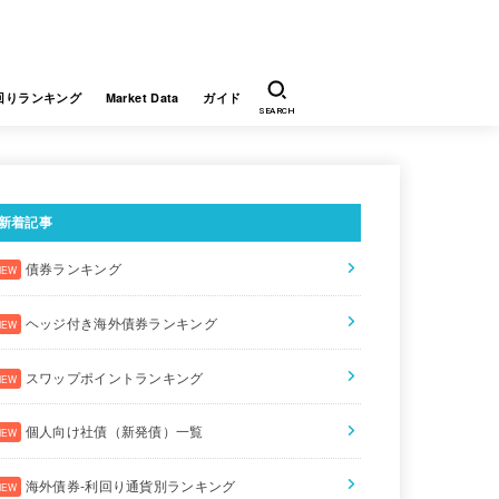
回りランキング
Market Data
ガイド
SEARCH
新着記事
債券ランキング
ヘッジ付き海外債券ランキング
スワップポイントランキング
個人向け社債（新発債）一覧
海外債券-利回り通貨別ランキング