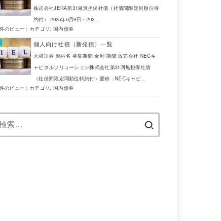
株式会社JERA第31回無担保社債（社債間限定同順位特
約付） 2025年6月9日～202...
7件のビュー
|
カテゴリ:
国内債券
個人向け社債（新発債）一覧
大和証券 銘柄名 募集期間 金利 期間 販売会社 NECキ
ャピタルソリューション株式会社第31回無担保社債
（社債間限定同順位特約付）愛称：NECキャピ...
5件のビュー
|
カテゴリ:
国内債券
検
索: