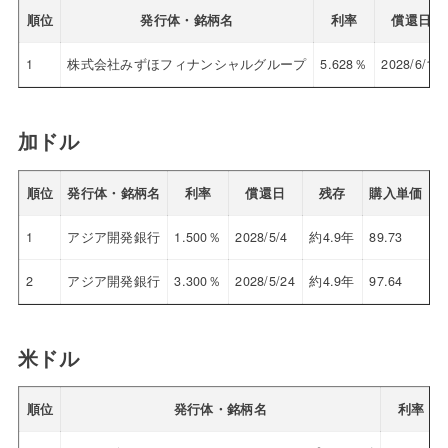
順位
発行体・銘柄名
利率
償還日
1
株式会社みずほフィナンシャルグループ
5.628％
2028/6/13
加ドル
順位
発行体・銘柄名
利率
償還日
残存
購入単価
1
アジア開発銀行
1.500％
2028/5/4
約4.9年
89.73
3
2
アジア開発銀行
3.300％
2028/5/24
約4.9年
97.64
3
米ドル
順位
発行体・銘柄名
利率