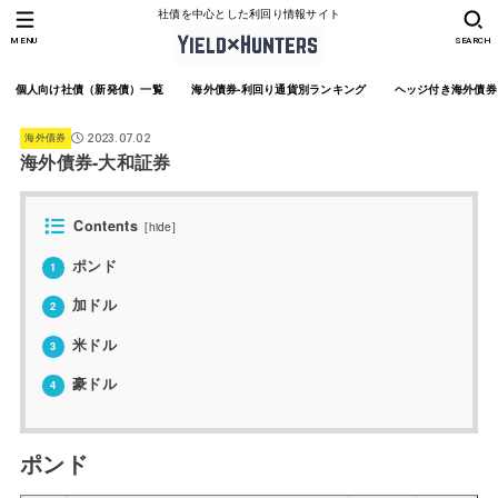
社債を中心とした利回り情報サイト
MENU
SEARCH
個人向け社債（新発債）一覧
海外債券-利回り通貨別ランキング
ヘッジ付き海外債券
海外債券
2023.07.02
海外債券-大和証券
Contents
[
hide
]
ポンド
1
加ドル
2
米ドル
3
豪ドル
4
ポンド