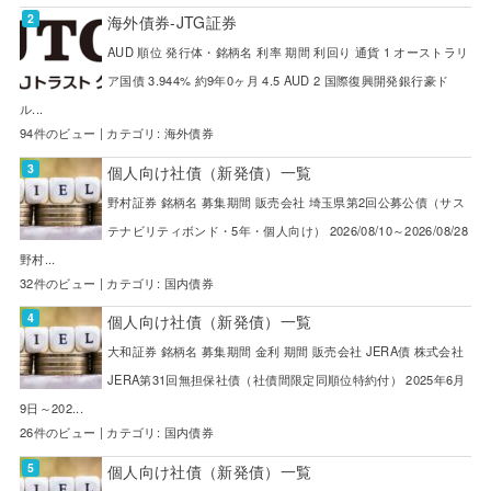
海外債券-JTG証券
AUD 順位 発行体・銘柄名 利率 期間 利回り 通貨 1 オーストラリ
ア国債 3.944% 約9年0ヶ月 4.5 AUD 2 国際復興開発銀行豪ド
ル...
94件のビュー
|
カテゴリ:
海外債券
個人向け社債（新発債）一覧
野村証券 銘柄名 募集期間 販売会社 埼玉県第2回公募公債（サス
テナビリティボンド・5年・個人向け） 2026/08/10～2026/08/28
野村...
32件のビュー
|
カテゴリ:
国内債券
個人向け社債（新発債）一覧
大和証券 銘柄名 募集期間 金利 期間 販売会社 JERA債 株式会社
JERA第31回無担保社債（社債間限定同順位特約付） 2025年6月
9日～202...
26件のビュー
|
カテゴリ:
国内債券
個人向け社債（新発債）一覧