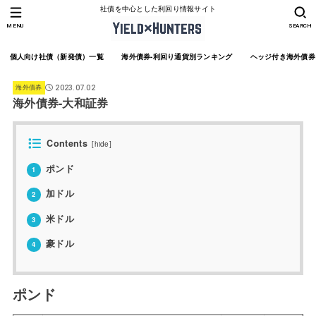
社債を中心とした利回り情報サイト
MENU
SEARCH
個人向け社債（新発債）一覧
海外債券-利回り通貨別ランキング
ヘッジ付き海外債券
海外債券
2023.07.02
海外債券-大和証券
Contents
[
hide
]
ポンド
1
加ドル
2
米ドル
3
豪ドル
4
ポンド