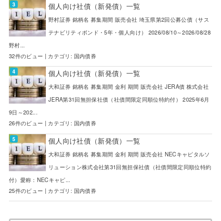
個人向け社債（新発債）一覧
野村証券 銘柄名 募集期間 販売会社 埼玉県第2回公募公債（サス
テナビリティボンド・5年・個人向け） 2026/08/10～2026/08/28
野村...
32件のビュー
|
カテゴリ:
国内債券
個人向け社債（新発債）一覧
大和証券 銘柄名 募集期間 金利 期間 販売会社 JERA債 株式会社
JERA第31回無担保社債（社債間限定同順位特約付） 2025年6月
9日～202...
26件のビュー
|
カテゴリ:
国内債券
個人向け社債（新発債）一覧
大和証券 銘柄名 募集期間 金利 期間 販売会社 NECキャピタルソ
リューション株式会社第31回無担保社債（社債間限定同順位特約
付）愛称：NECキャピ...
25件のビュー
|
カテゴリ:
国内債券