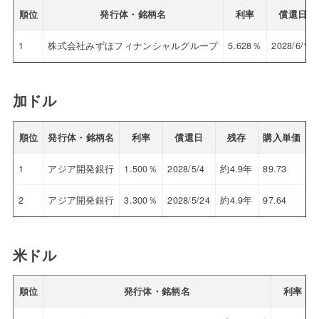
順位
発行体・銘柄名
利率
償還日
1
株式会社みずほフィナンシャルグループ
5.628％
2028/6/13
加ドル
順位
発行体・銘柄名
利率
償還日
残存
購入単価
1
アジア開発銀行
1.500％
2028/5/4
約4.9年
89.73
3
2
アジア開発銀行
3.300％
2028/5/24
約4.9年
97.64
3
米ドル
順位
発行体・銘柄名
利率