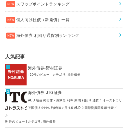
スワップポイントランキング
個人向け社債（新発債）一覧
海外債券-利回り通貨別ランキング
人気記事
海外債券-野村証券
120件のビュー
|
カテゴリ:
海外債券
海外債券-JTG証券
AUD 順位 発行体・銘柄名 利率 期間 利回り 通貨 1 オーストラリ
ア国債 3.944% 約9年0ヶ月 4.5 AUD 2 国際復興開発銀行豪ド
ル...
94件のビュー
|
カテゴリ:
海外債券