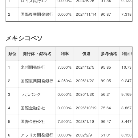
1
ロイズ銀行※２
0.000%
2024/6/26
91.84
9.138
2
国際復興開発銀行
0.000%
2024/11/14
90.87
7.318
メキシコペソ
順位
発行体・銘柄名
利率
償還
参考価格
利回り
1
米州開発銀行
7.500%
2024/12/5
95.85
10.738
2
国際復興開発銀行
4.250%
2026/1/22
89.05
9.247
3
ラボバンク
0.000%
2030/1/30
56.21
9.169
4
国際金融公社
0.000%
2026/10/19
75.64
8.867
5
国際金融公社
7.500%
2028/1/18
96.47
8.447
6
アフリカ開発銀行
0.000%
2032/2/9
51.01
8.150