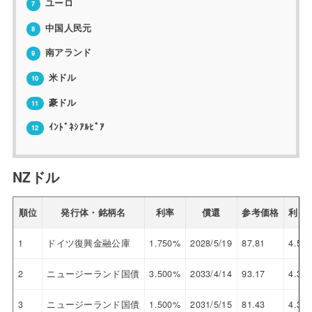
ユーロ
7
中国人民元
8
南アランド
9
米ドル
10
豪ドル
11
ｲﾝﾄﾞﾈｼｱﾙﾋﾟｱ
12
NZドル
順位
発行体・銘柄名
利率
償還
参考価格
利回
1
ドイツ復興金融公庫
1.750%
2028/5/19
87.81
4.570
2
ニュージーランド国債
3.500%
2033/4/14
93.17
4.365
3
ニュージーランド国債
1.500%
2031/5/15
81.43
4.310