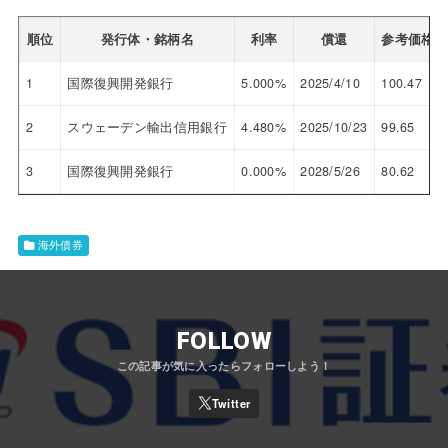
順位
発行体・銘柄名
利率
償還
参考価格
1
国際復興開発銀行
5.000%
2025/4/10
100.47
2
スウェーデン輸出信用銀行
4.480%
2025/10/23
99.65
3
国際復興開発銀行
0.000%
2028/5/26
80.62
海外債券
FOLLOW