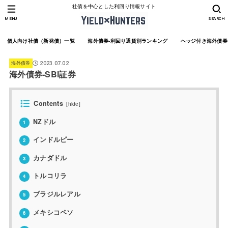
社債を中心とした利回り情報サイト
MENU
SEARCH
個人向け社債（新発債）一覧
海外債券-利回り通貨別ランキング
ヘッジ付き海外債券
海外債券
2023.07.02
海外債券-SBI証券
Contents
[
hide
]
NZドル
1
インドルピー
2
カナダドル
3
トルコリラ
4
ブラジルレアル
5
メキシコペソ
6