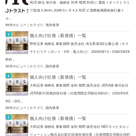
AUD 順位 発行体・銘柄名 利率 期間 利回り 通貨 1 オーストラリ
ア国債 3.944% 約9年0ヶ月 4.5 AUD 2 国際復興開発銀行豪ド
ル...
94件のビュー
|
カテゴリ:
海外債券
個人向け社債（新発債）一覧
野村証券 銘柄名 募集期間 販売会社 埼玉県第2回公募公債（サス
テナビリティボンド・5年・個人向け） 2026/08/10～2026/08/28
野村...
32件のビュー
|
カテゴリ:
国内債券
個人向け社債（新発債）一覧
大和証券 銘柄名 募集期間 金利 期間 販売会社 JERA債 株式会社
JERA第31回無担保社債（社債間限定同順位特約付） 2025年6月
9日～202...
26件のビュー
|
カテゴリ:
国内債券
個人向け社債（新発債）一覧
大和証券 銘柄名 募集期間 金利 期間 販売会社 NECキャピタルソ
リューション株式会社第31回無担保社債（社債間限定同順位特約