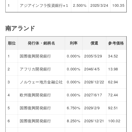
1
アジアインフラ投資銀行※１
2.500%
2025/3/24
100.35
南アランド
順位
発行体・銘柄名
利率
償還
参考価格
利
1
国際復興開発銀行
0.000%
2035/5/29
34.52
9.
2
アフリカ開発銀行
0.000%
2046/4/5
13.98
9.
3
ノルウェー地方金融公社
0.000%
2028/12/22
62.94
8.
4
欧州復興開発銀行
0.000%
2027/6/17
72.44
8.
5
国際復興開発銀行
6.750%
2029/2/9
92.51
8.
6
国際復興開発銀行
8.250%
2026/12/21
100.02
8.