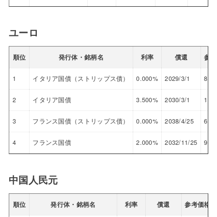
ユーロ
順位
発行体・銘柄名
利率
償還
参考
1
イタリア国債（ストリップス債）
0.000%
2029/3/1
82.
2
イタリア国債
3.500%
2030/3/1
100
3
フランス国債（ストリップス債）
0.000%
2038/4/25
65.
4
フランス国債
2.000%
2032/11/25
94.
中国人民元
順位
発行体・銘柄名
利率
償還
参考価格