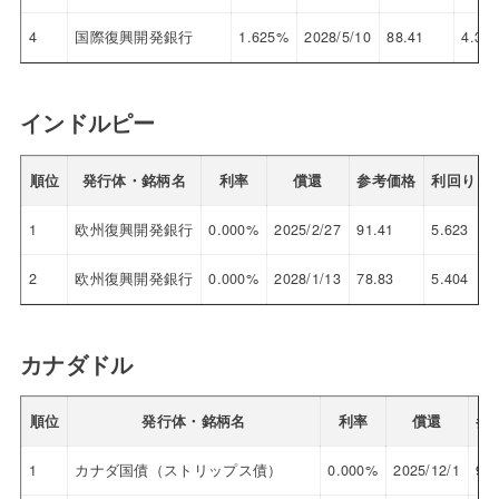
4
国際復興開発銀行
1.625%
2028/5/10
88.41
4.300
インドルピー
順位
発行体・銘柄名
利率
償還
参考価格
利回り
1
欧州復興開発銀行
0.000%
2025/2/27
91.41
5.623
2
欧州復興開発銀行
0.000%
2028/1/13
78.83
5.404
カナダドル
順位
発行体・銘柄名
利率
償還
参
1
カナダ国債（ストリップス債）
0.000%
2025/12/1
90.