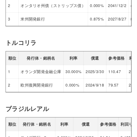
2
オンタリオ州債（ストリップス債）
0.000%
2041/12/2
48.
3
米州開発銀行
0.875%
2027/8/27
89.
トルコリラ
順位
発行体・銘柄名
利率
償還
参考価格
利
1
オランダ開発金融公庫
30.000%
2025/3/30
110.47
22.
2
欧州復興開発銀行
0.000%
2024/9/18
79.57
20.
ブラジルレアル
順位
発行体・銘柄名
利率
償還
参考価格
利回り