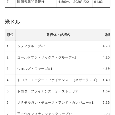
7
国際復興開発銀行
4.500%
2026/1/22
91.83
8.
米ドル
順位
発行体・銘柄名
利率
1
シティグループ※１
4.750%
2
ゴールドマン・サックス・グループ※１
4.250%
3
ウェルズ・ファーゴ※１
4.650%
4
トヨタ・モーター・ファイナンス （ネザーランズ）
1.420%
5
トヨタ ファイナンス オーストラリア
1.670%
6
ＪＰモルガン・チェース・アンド・カンパニー※１
5.625%
7
三井住友フィナンシャルグループ※１
3.202%