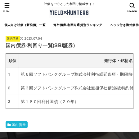
社債を中心とした利回り情報サイト
MENU
SEARCH
個人向け社債（新発債）一覧
海外債券-利回り通貨別ランキング
ヘッジ付き海外債券
国内債券
2023.07.04
国内債券-利回り一覧(SBI証券)
順位
発行体・銘柄名
1
第６回ソフトバンクグループ株式会社利払繰延条項・期限前償還
2
第３回ソフトバンクグループ株式会社無担保社債(劣後特約付)※
3
第１８０回利付国債（２０年）
国内債券