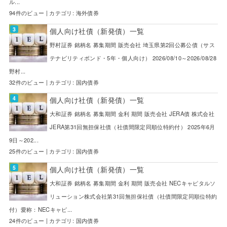
ル...
94件のビュー
|
カテゴリ:
海外債券
個人向け社債（新発債）一覧
野村証券 銘柄名 募集期間 販売会社 埼玉県第2回公募公債（サス
テナビリティボンド・5年・個人向け） 2026/08/10～2026/08/28
野村...
32件のビュー
|
カテゴリ:
国内債券
個人向け社債（新発債）一覧
大和証券 銘柄名 募集期間 金利 期間 販売会社 JERA債 株式会社
JERA第31回無担保社債（社債間限定同順位特約付） 2025年6月
9日～202...
25件のビュー
|
カテゴリ:
国内債券
個人向け社債（新発債）一覧
大和証券 銘柄名 募集期間 金利 期間 販売会社 NECキャピタルソ
リューション株式会社第31回無担保社債（社債間限定同順位特約
付）愛称：NECキャピ...
24件のビュー
|
カテゴリ:
国内債券