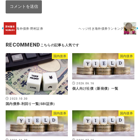
海外債券-野村証券
ヘッジ付き海外債券ランキング
RECOMMEND
国内債券
国内債券
2026.06.16
個人向け社債（新発債）一覧
2023.10.30
国内債券-利回り一覧(SBI証券)
国内債券
国内債券