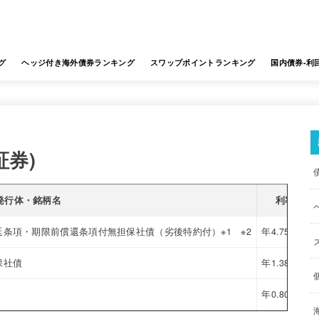
グ
ヘッジ付き海外債券ランキング
スワップポイントランキング
国内債券-利
証券)
発行体・銘柄名
利率
条項・期限前償還条項付無担保社債（劣後特約付）※1 ※2
年4.75%※3
保社債
年1.38%
年0.80%