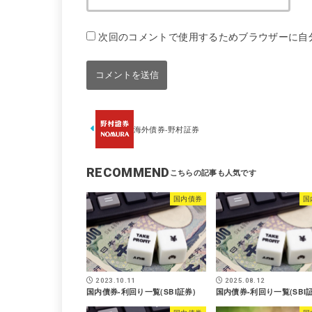
次回のコメントで使用するためブラウザーに自
海外債券-野村証券
RECOMMEND
国内債券
国
2023.10.11
2025.08.12
国内債券-利回り一覧(SBI証券)
国内債券-利回り一覧(SBI証