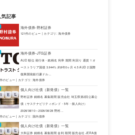
人気記事
海外債券-野村証券
121件のビュー
|
カテゴリ:
海外債券
海外債券-JTG証券
AUD 順位 発行体・銘柄名 利率 期間 利回り 通貨 1 オ
ーストラリア国債 3.944% 約9年0ヶ月 4.5 AUD 2 国際
復興開発銀行豪ドル...
4件のビュー
|
カテゴリ:
海外債券
個人向け社債（新発債）一覧
野村証券 銘柄名 募集期間 販売会社 埼玉県第2回公募公
債（サステナビリティボンド・5年・個人向け）
2026/08/10～2026/08/28 野村...
2件のビュー
|
カテゴリ:
国内債券
個人向け社債（新発債）一覧
大和証券 銘柄名 募集期間 金利 期間 販売会社 JERA債