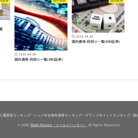
内債券
国内債券
国内債券
覧
2026.06.03
国内債券-利回り一覧(SBI証券)
2023.06.30
国内債券-利回り一覧(SBI証券)
回り通貨別ランキング
ヘッジ付き海外債券ランキング
スワップポイントランキング
国
© 2026
Yield×Hunters（イールドハンター）
All Rights Reserved.