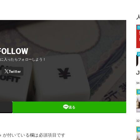
FOLLOW
9
送る
3
※
が付いている欄は必須項目です