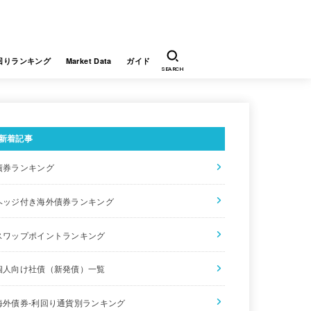
回りランキング
Market Data
ガイド
SEARCH
新着記事
債券ランキング
償還日
参考単価
利回り
ヘッジ付き海外債券ランキング
2058/4/26※5
104.28
3.701
スワップポイントランキング
2026/9/17
100.86
1.101
個人向け社債（新発債）一覧
2042/3/20
98.55
0.890
海外債券-利回り通貨別ランキング