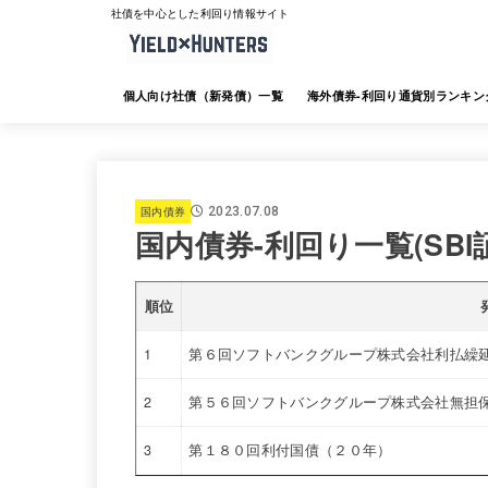
社債を中心とした利回り情報サイト
個人向け社債（新発債）一覧
海外債券-利回り通貨別ランキン
海外債券-JTG証券
海外債券-大和証券
海外債券-SMBC日興証券
海外債券-みずほ証券
海外債券-三菱UFJ証券
海外債券-楽天証券
海外債券-SBI証券
海外債券-野村証券
国内債券
2023.07.08
国内債券-利回り一覧(SBI
順位
1
第６回ソフトバンクグループ株式会社利払繰延
2
第５６回ソフトバンクグループ株式会社無担
3
第１８０回利付国債（２０年）