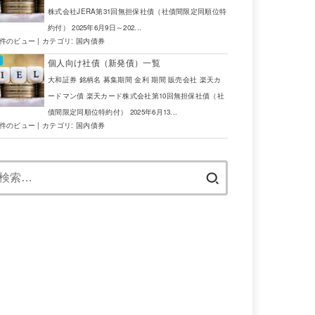
株式会社JERA第31回無担保社債（社債間限定同順位特
約付） 2025年6月9日～202...
6件のビュー
|
カテゴリ:
国内債券
個人向け社債（新発債）一覧
大和証券 銘柄名 募集期間 金利 期間 販売会社 楽天カ
ードマン債 楽天カード株式会社第10回無担保社債（社
債間限定同順位特約付） 2025年6月13...
4件のビュー
|
カテゴリ:
国内債券
検
索: