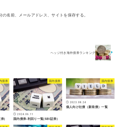
分の名前、メールアドレス、サイトを保存する。
ヘッジ付き海外債券ランキング
内債券
国内債券
国内債券
2023.08.24
個人向け社債（新発債）一覧
2024.06.11
券)
国内債券-利回り一覧(SBI証券)