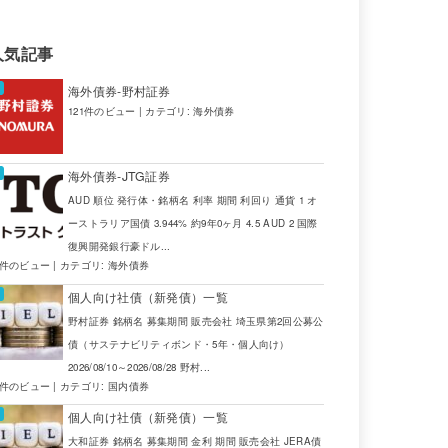
人気記事
海外債券-野村証券
121件のビュー
|
カテゴリ:
海外債券
海外債券-JTG証券
AUD 順位 発行体・銘柄名 利率 期間 利回り 通貨 1 オ
ーストラリア国債 3.944% 約9年0ヶ月 4.5 AUD 2 国際
復興開発銀行豪ドル...
4件のビュー
|
カテゴリ:
海外債券
個人向け社債（新発債）一覧
野村証券 銘柄名 募集期間 販売会社 埼玉県第2回公募公
債（サステナビリティボンド・5年・個人向け）
2026/08/10～2026/08/28 野村...
2件のビュー
|
カテゴリ:
国内債券
個人向け社債（新発債）一覧
大和証券 銘柄名 募集期間 金利 期間 販売会社 JERA債