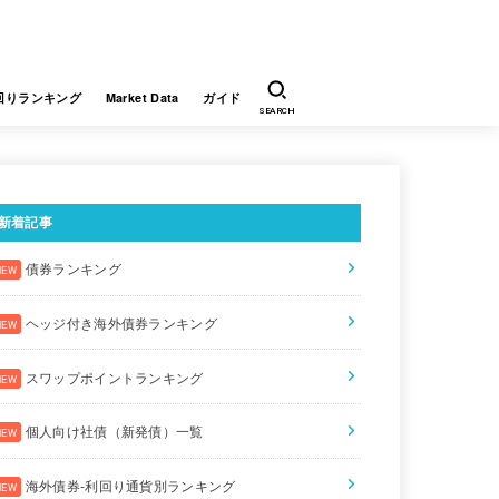
回りランキング
Market Data
ガイド
SEARCH
新着記事
債券ランキング
ヘッジ付き海外債券ランキング
スワップポイントランキング
個人向け社債（新発債）一覧
海外債券-利回り通貨別ランキング