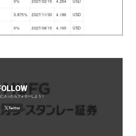
0%
2027/02/15
4.254
USD
3.875%
2027/11/30
4.186
USD
0%
2027/08/15
4.165
USD
FOLLOW