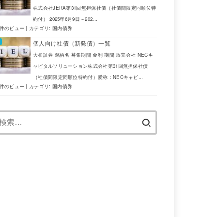
株式会社JERA第31回無担保社債（社債間限定同順位特
約付） 2025年6月9日～202...
6件のビュー
|
カテゴリ:
国内債券
個人向け社債（新発債）一覧
大和証券 銘柄名 募集期間 金利 期間 販売会社 NECキ
ャピタルソリューション株式会社第31回無担保社債
（社債間限定同順位特約付）愛称：NECキャピ...
4件のビュー
|
カテゴリ:
国内債券
検
索: