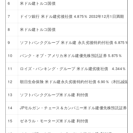
6
米ドル建トルコ国債
7
ドイツ銀行 米ドル建劣後社債 4.875％ 2032年12月1日満期
8
米ドル建トルコ国債
9
ソフトバンクグループ 米ドル建 永久劣後特約付社債 6.875％
10
バンク・オブ・アメリカ米ドル建優先株預託証券 5.875％
11
ロイズ・バンキング・グループ 米ドル建劣後社債 4.344％ 20
12
朝日生命保険 米ドル建永久劣後特約付社債 6.90％（利払繰延
13
ソフトバンクグループ米ドル建 利付債
14
JPモルガン・チェース＆カンパニー米ドル建優先株預託証券 4.6
15
ゼネラル・モーターズ米ドル建 利付債