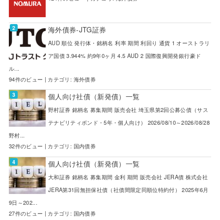
海外債券-JTG証券
AUD 順位 発行体・銘柄名 利率 期間 利回り 通貨 1 オーストラリ
ア国債 3.944% 約9年0ヶ月 4.5 AUD 2 国際復興開発銀行豪ド
ル...
94件のビュー
|
カテゴリ:
海外債券
個人向け社債（新発債）一覧
野村証券 銘柄名 募集期間 販売会社 埼玉県第2回公募公債（サス
テナビリティボンド・5年・個人向け） 2026/08/10～2026/08/28
野村...
32件のビュー
|
カテゴリ:
国内債券
個人向け社債（新発債）一覧
大和証券 銘柄名 募集期間 金利 期間 販売会社 JERA債 株式会社
JERA第31回無担保社債（社債間限定同順位特約付） 2025年6月
9日～202...
27件のビュー
|
カテゴリ:
国内債券