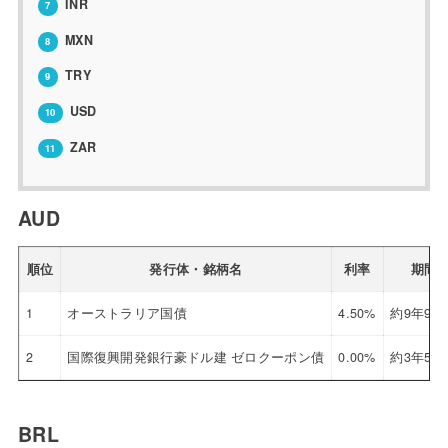
INR
7
MXN
8
TRY
9
USD
10
ZAR
11
AUD
順位
発行体・銘柄名
利率
期間
1
オーストラリア国債
4.50%
約9年9ヶ
2
国際復興開発銀行豪ドル建 ゼロクーポン債
0.00%
約3年5ヶ
BRL