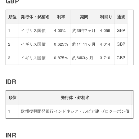
GBP
順位
発行体・銘柄名
利率
期間
利回り
通貨
1
イギリス国債
4.00%
約36年7ヶ月
4.059
GBP
2
イギリス国債
0.625%
約1年11ヶ月
4.014
GBP
3
イギリス国債
0.875%
約6年3ヶ月
3.710
GBP
IDR
順位
発行体・銘柄名
1
欧州復興開発銀行インドネシア・ルピア建 ゼロクーポン債
0.
INR