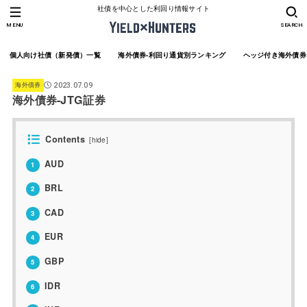
社債を中心とした利回り情報サイト
MENU
SEARCH
個人向け社債（新発債）一覧
海外債券-利回り通貨別ランキング
ヘッジ付き海外債券
海外債券
2023.07.09
海外債券-JTG証券
Contents
[
hide
]
AUD
1
BRL
2
CAD
3
EUR
4
GBP
5
IDR
6