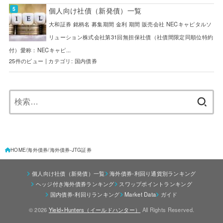
個人向け社債（新発債）一覧
大和証券 銘柄名 募集期間 金利 期間 販売会社 NECキャピタルソ
リューション株式会社第31回無担保社債（社債間限定同順位特約
付）愛称：NECキャピ...
25件のビュー
|
カテゴリ:
国内債券
検
索:
HOME
海外債券
海外債券-JTG証券
個人向け社債（新発債）一覧
海外債券-利回り通貨別ランキング
ヘッジ付き海外債券ランキング
スワップポイントランキング
国内債券-利回りランキング
Market Data
ガイド
© 2026
Yield×Hunters（イールドハンター）
All Rights Reserved.