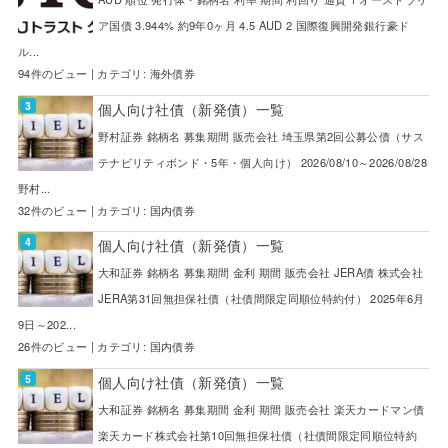
ア国債 3.944% 約9年0ヶ月 4.5 AUD 2 国際復興開発銀行豪ド
ル...
94件のビュー
|
カテゴリ:
海外債券
個人向け社債（新発債）一覧
野村証券 銘柄名 募集期間 販売会社 埼玉県第2回公募公債（サス
テナビリティボンド・5年・個人向け） 2026/08/10～2026/08/28
野村...
32件のビュー
|
カテゴリ:
国内債券
個人向け社債（新発債）一覧
大和証券 銘柄名 募集期間 金利 期間 販売会社 JERA債 株式会社
JERA第31回無担保社債（社債間限定同順位特約付） 2025年6月
9日～202...
26件のビュー
|
カテゴリ:
国内債券
個人向け社債（新発債）一覧
大和証券 銘柄名 募集期間 金利 期間 販売会社 楽天カードマン債
楽天カード株式会社第10回無担保社債（社債間限定同順位特約