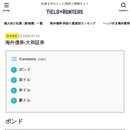
社債を中心とした利回り情報サイト
MENU
SEARCH
個人向け社債（新発債）一覧
海外債券-利回り通貨別ランキング
ヘッジ付き海外債券
海外債券
2023.07.10
海外債券-大和証券
Contents
[
hide
]
ポンド
1
加ドル
2
米ドル
3
豪ドル
4
ポンド