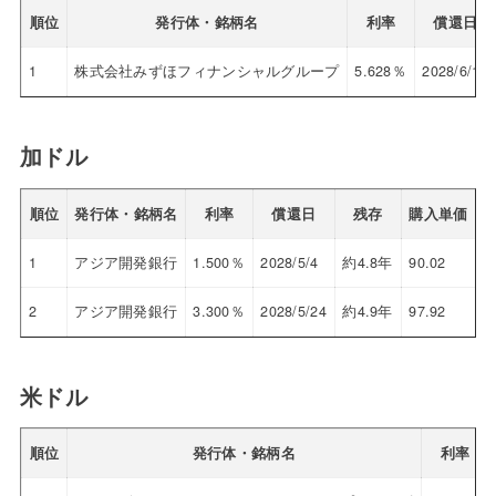
順位
発行体・銘柄名
利率
償還日
1
株式会社みずほフィナンシャルグループ
5.628％
2028/6/13
加ドル
順位
発行体・銘柄名
利率
償還日
残存
購入単価
1
アジア開発銀行
1.500％
2028/5/4
約4.8年
90.02
3
2
アジア開発銀行
3.300％
2028/5/24
約4.9年
97.92
3
米ドル
順位
発行体・銘柄名
利率