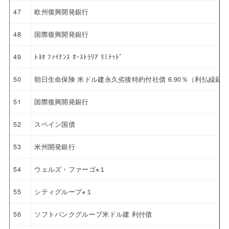
47
欧州復興開発銀行
48
国際復興開発銀行
49
ﾄﾖﾀ ﾌｧｲﾅﾝｽ ｵｰｽﾄﾗﾘｱ ﾘﾐﾃｯﾄﾞ
50
朝日生命保険 米ドル建永久劣後特約付社債 6.90％（利払繰延
51
国際復興開発銀行
52
スペイン国債
53
米州開発銀行
54
ウェルズ・ファーゴ※１
55
シティグループ※１
56
ソフトバンクグループ米ドル建 利付債