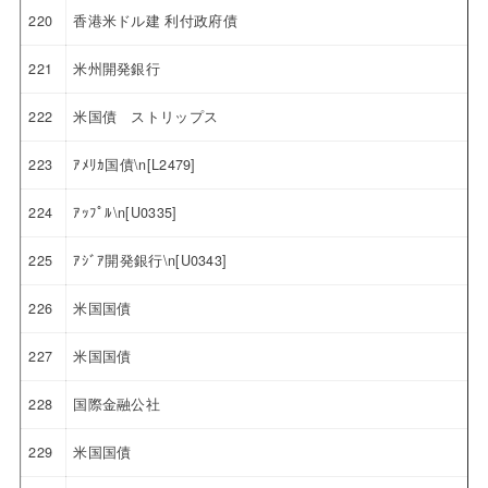
220
香港米ドル建 利付政府債
221
米州開発銀行
222
米国債 ストリップス
223
ｱﾒﾘｶ国債\n[L2479]
224
ｱｯﾌﾟﾙ\n[U0335]
225
ｱｼﾞｱ開発銀行\n[U0343]
226
米国国債
227
米国国債
228
国際金融公社
229
米国国債