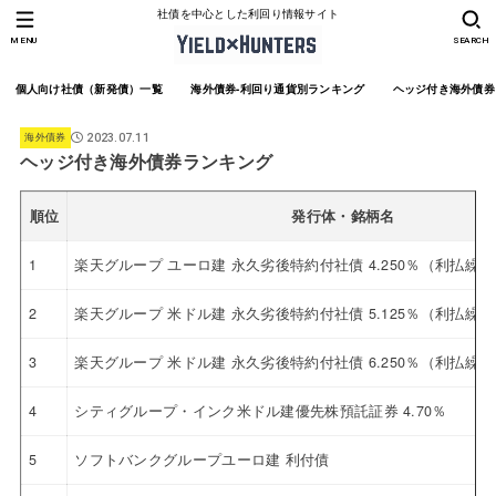
社債を中心とした利回り情報サイト
MENU
SEARCH
個人向け社債（新発債）一覧
海外債券-利回り通貨別ランキング
ヘッジ付き海外債券
海外債券
2023.07.11
ヘッジ付き海外債券ランキング
順位
発行体・銘柄名
1
楽天グループ ユーロ建 永久劣後特約付社債 4.250％（利払繰
2
楽天グループ 米ドル建 永久劣後特約付社債 5.125％（利払繰
3
楽天グループ 米ドル建 永久劣後特約付社債 6.250％（利払繰
4
シティグループ・インク米ドル建優先株預託証券 4.70％
5
ソフトバンクグループユーロ建 利付債