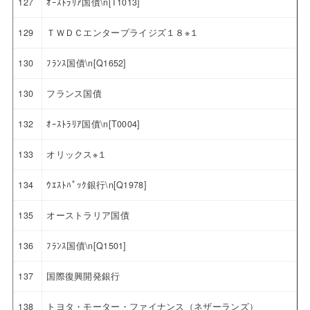
127
ｵｰｽﾄﾗﾘｱ国債\n[T1013]
129
ＴＷＤＣエンタープライジズ１８※１
130
ﾌﾗﾝｽ国債\n[Q1652]
130
フランス国債
132
ｵｰｽﾄﾗﾘｱ国債\n[T0004]
133
オリックス※１
134
ｳｴｽﾄﾊﾟｯｸ銀行\n[Q1978]
135
オーストラリア国債
136
ﾌﾗﾝｽ国債\n[Q1501]
137
国際復興開発銀行
138
トヨタ・モーター・ファイナンス（ネザーランズ）