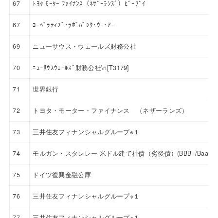
67
ﾄﾖﾀ ﾓｰﾀｰ ﾌｧｲﾅﾝｽ（ﾈｻﾞｰﾗﾝｽﾞ）ﾋﾞｰﾌﾞｲ
67
ｺｰﾍﾟﾗﾃｨﾌﾞ･ﾗﾎﾞﾊﾞﾝｸ･ｳｰ･ｱｰ
69
ニューサウス・ウェールズ財務公社
70
ﾆｭｰｻｳｽｳｪｰﾙｽﾞ財務公社\n[T3179]
71
世界銀行
72
トヨタ・モーター・ファイナンス （ネザーランズ）
73
三井住友フィナンシャルグループ※１
74
モルガン・スタンレー 米ドル建て社債（劣後債）(BBB+/Baa1)
75
ドイツ復興金融公庫
76
三井住友フィナンシャルグループ※１
77
三井住友フィナンシャルグループ※１