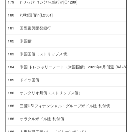
179
ｵｰｽﾄﾗﾘｱ･ｺﾓﾝｳｪﾙｽ銀行\n[Q1289]
180
ｱﾒﾘｶ国債\n[L2361]
181
国際復興開発銀行
182
米国債
183
米国国債（ストリップス債）
184
米国 トレジャリーノート（米国国債）2025年8月償還 (AA+/Aaa
185
ドイツ国債
186
オンタリオ州債（ストリップス債）
188
三菱UFJフィナンシャル・グループ米ドル建 利付債
188
オラクル米ドル建 利付債
188
本田技研工業※１ （グリーンボンド）