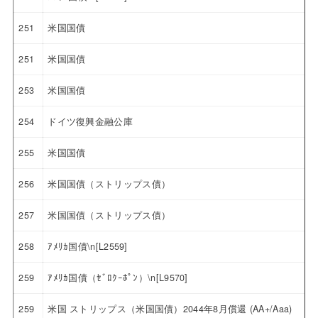
251
米国国債
251
米国国債
253
米国国債
254
ドイツ復興金融公庫
255
米国国債
256
米国国債（ストリップス債）
257
米国国債（ストリップス債）
258
ｱﾒﾘｶ国債\n[L2559]
259
ｱﾒﾘｶ国債（ｾﾞﾛｸｰﾎﾟﾝ）\n[L9570]
259
米国 ストリップス（米国国債）2044年8月償還 (AA+/Aaa)