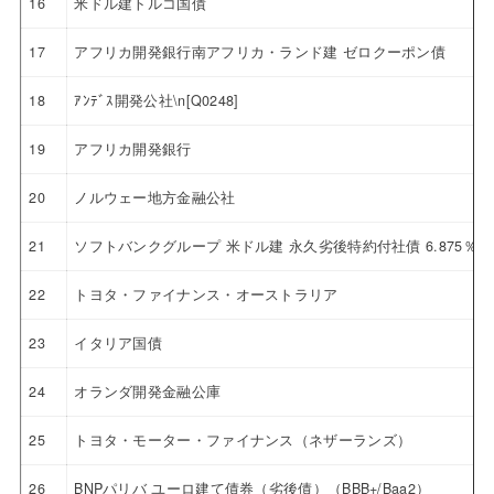
16
米ドル建トルコ国債
17
アフリカ開発銀行南アフリカ・ランド建 ゼロクーポン債
18
ｱﾝﾃﾞｽ開発公社\n[Q0248]
19
アフリカ開発銀行
20
ノルウェー地方金融公社
21
ソフトバンクグループ 米ドル建 永久劣後特約付社債 6.875％
22
トヨタ・ファイナンス・オーストラリア
23
イタリア国債
24
オランダ開発金融公庫
25
トヨタ・モーター・ファイナンス（ネザーランズ）
26
BNPパリバ ユーロ建て債券（劣後債）（BBB+/Baa2）