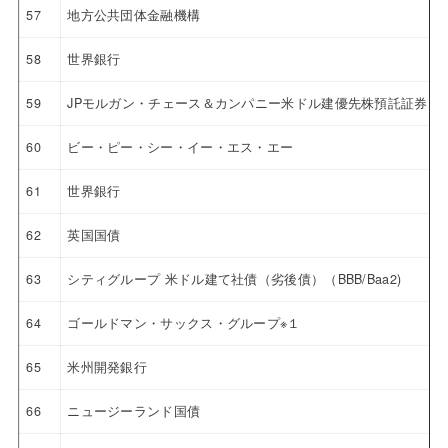
57
地方公共団体金融機構
58
世界銀行
59
JPモルガン・チェース＆カンパニー米ドル建優先株預託証券 4.6
60
ビー・ピー・シー・イー・エス・エー
61
世界銀行
62
英国国債
63
シティグループ 米ドル建て社債（劣後債）（BBB/Baa2)
64
ゴールドマン・サックス・グループ※１
65
米州開発銀行
66
ニュージーランド国債