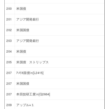
200
米国債
201
アジア開発銀行
202
米国国債
203
アジア開発銀行
204
米国債
205
米国債 ストリップス
207
ｱﾒﾘｶ国債\n[L2415]
207
米国国債
207
本田技研工業\n[Q2664]
209
アップル※１