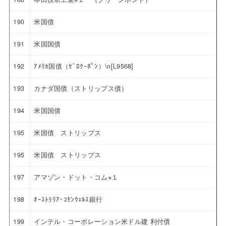
190
米国債
191
米国国債
192
ｱﾒﾘｶ国債（ｾﾞﾛｸｰﾎﾟﾝ）\n[L9568]
193
カナダ国債（ストリップス債）
194
米国国債
195
米国債 ストリップス
195
米国債 ストリップス
197
アマゾン・ドット・コム※１
198
ｵｰｽﾄﾗﾘｱ･ｺﾓﾝｳｪﾙｽ銀行
199
インテル・コーポレーション米ドル建 利付債