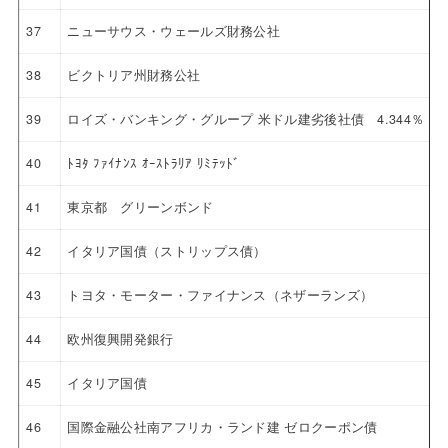
37
ニューサウス・ウェールズ財務公社
38
ビクトリア州財務公社
39
ロイズ・バンキング・グループ 米ドル建劣後社債 4.344％ 20
40
ﾄﾖﾀ ﾌｧｲﾅﾝｽ ｵｰｽﾄﾗﾘｱ ﾘﾐﾃｯﾄﾞ
41
東京都 グリーンボンド
42
イタリア国債（ストリップス債）
43
トヨタ・モーター・ファイナンス（ネザーランズ）
44
欧州復興開発銀行
45
イタリア国債
46
国際金融公社南アフリカ・ランド建 ゼロクーポン債