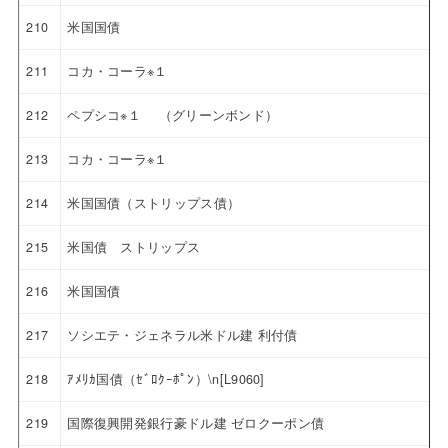
210
米国国債
211
コカ・コーラ※１
212
ペプシコ※１ （グリーンボンド）
213
コカ・コーラ※１
214
米国国債（ストリップス債）
215
米国債 ストリップス
216
米国国債
217
ソシエテ・ジェネラル米ドル建 利付債
218
ｱﾒﾘｶ国債（ｾﾞﾛｸｰﾎﾟﾝ）\n[L9060]
219
国際復興開発銀行豪ドル建 ゼロクーポン債