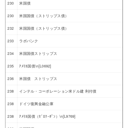
230
米国債
230
米国国債（ストリップス債）
232
米国国債（ストリップス債）
233
ラボバンク
234
米国国債ストリップス
235
ｱﾒﾘｶ国債\n[L0692]
236
米国債 ストリップス
238
インテル・コーポレーション米ドル建 利付債
238
ドイツ復興金融公庫
238
ｱﾒﾘｶ国債（ｾﾞﾛｸｰﾎﾟﾝ）\n[L9769]