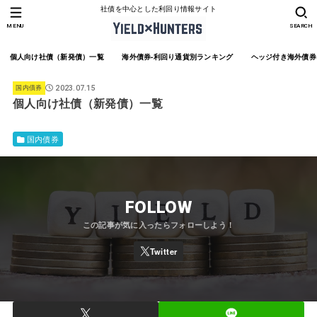
社債を中心とした利回り情報サイト
MENU
SEARCH
個人向け社債（新発債）一覧
海外債券-利回り通貨別ランキング
ヘッジ付き海外債券
国内債券
2023.07.15
個人向け社債（新発債）一覧
国内債券
FOLLOW