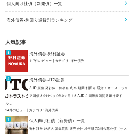
個人向け社債（新発債）一覧
海外債券-利回り通貨別ランキング
人気記事
海外債券-野村証券
117件のビュー
|
カテゴリ:
海外債券
海外債券-JTG証券
AUD 順位 発行体・銘柄名 利率 期間 利回り 通貨 1 オーストラリ
ア国債 3.944% 約9年0ヶ月 4.5 AUD 2 国際復興開発銀行豪ド
ル...
94件のビュー
|
カテゴリ:
海外債券
個人向け社債（新発債）一覧
野村証券 銘柄名 募集期間 販売会社 埼玉県第2回公募公債（サス