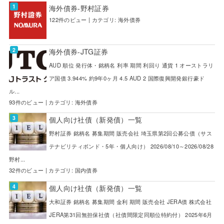
海外債券-野村証券
122件のビュー
|
カテゴリ:
海外債券
海外債券-JTG証券
AUD 順位 発行体・銘柄名 利率 期間 利回り 通貨 1 オーストラリ
ア国債 3.944% 約9年0ヶ月 4.5 AUD 2 国際復興開発銀行豪ド
ル...
93件のビュー
|
カテゴリ:
海外債券
個人向け社債（新発債）一覧
野村証券 銘柄名 募集期間 販売会社 埼玉県第2回公募公債（サス
テナビリティボンド・5年・個人向け） 2026/08/10～2026/08/28
野村...
32件のビュー
|
カテゴリ:
国内債券
個人向け社債（新発債）一覧
大和証券 銘柄名 募集期間 金利 期間 販売会社 JERA債 株式会社
JERA第31回無担保社債（社債間限定同順位特約付） 2025年6月