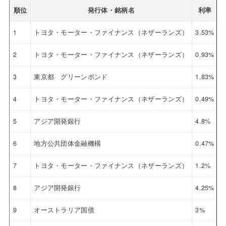
順位
発行体・銘柄名
利率
1
トヨタ・モーター・ファイナンス（ネザーランズ）
3.53%
2
2
トヨタ・モーター・ファイナンス（ネザーランズ）
0.93%
2
3
東京都 グリーンボンド
1.83%
2
4
トヨタ・モーター・ファイナンス（ネザーランズ）
0.49%
2
5
アジア開発銀行
4.8%
2
6
地方公共団体金融機構
0.47%
2
7
トヨタ・モーター・ファイナンス（ネザーランズ）
1.2%
2
8
アジア開発銀行
4.25%
2
9
オーストラリア国債
3%
2