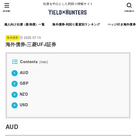
社債を中心とした利回り情報サイト
MENU
SEARCH
個人向け社債（新発債）一覧
海外債券-利回り通貨別ランキング
ヘッジ付き海外債券
海外債券
2023.07.15
海外債券-三菱UFJ証券
Contents
[
hide
]
AUD
1
GBP
2
NZD
3
USD
4
AUD