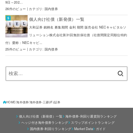
9日～202...
26件のビュー
|
カテゴリ:
国内債券
個人向け社債（新発債）一覧
大和証券 銘柄名 募集期間 金利 期間 販売会社 NECキャピタルソ
リューション株式会社第31回無担保社債（社債間限定同順位特約
付）愛称：NECキャピ...
25件のビュー
|
カテゴリ:
国内債券
検
索:
HOME
海外債券
海外債券-三菱UFJ証券
個人向け社債（新発債）一覧
海外債券-利回り通貨別ランキング
ヘッジ付き海外債券ランキング
スワップポイントランキング
国内債券-利回りランキング
Market Data
ガイド