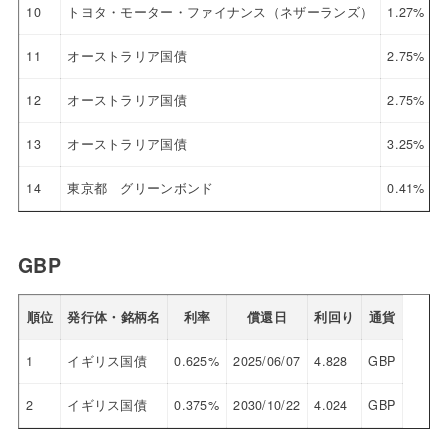
10
トヨタ・モーター・ファイナンス（ネザーランズ）
1.27%
2
11
オーストラリア国債
2.75%
2
12
オーストラリア国債
2.75%
2
13
オーストラリア国債
3.25%
2
14
東京都 グリーンボンド
0.41%
2
GBP
順位
発行体・銘柄名
利率
償還日
利回り
通貨
1
イギリス国債
0.625%
2025/06/07
4.828
GBP
2
イギリス国債
0.375%
2030/10/22
4.024
GBP