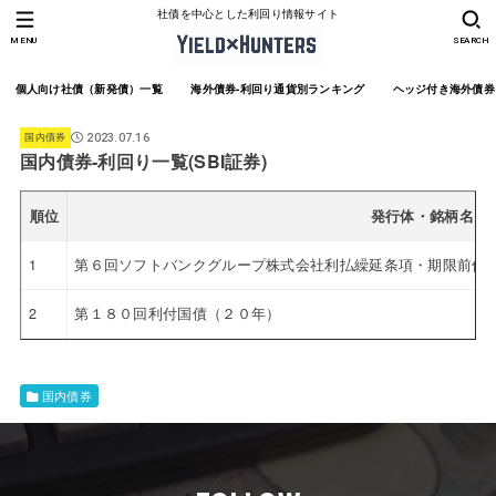
社債を中心とした利回り情報サイト
MENU
SEARCH
個人向け社債（新発債）一覧
海外債券-利回り通貨別ランキング
ヘッジ付き海外債券
国内債券
2023.07.16
国内債券-利回り一覧(SBI証券)
順位
発行体・銘柄名
1
第６回ソフトバンクグループ株式会社利払繰延条項・期限前償還
2
第１８０回利付国債（２０年）
国内債券