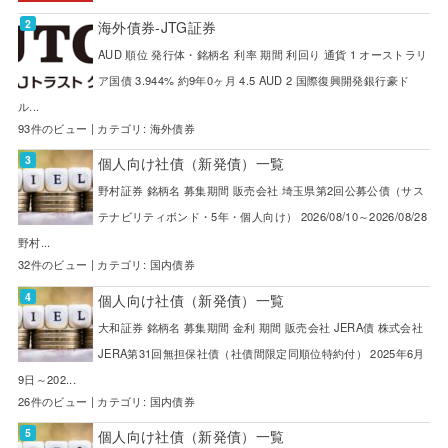
海外債券-JTG証券
AUD 順位 発行体・銘柄名 利率 期間 利回り 通貨 1 オーストラリ
ア国債 3.944% 約9年0ヶ月 4.5 AUD 2 国際復興開発銀行豪ド
ル...
93件のビュー
|
カテゴリ:
海外債券
個人向け社債（新発債）一覧
野村証券 銘柄名 募集期間 販売会社 埼玉県第2回公募公債（サス
テナビリティボンド・5年・個人向け） 2026/08/10～2026/08/28
野村...
32件のビュー
|
カテゴリ:
国内債券
個人向け社債（新発債）一覧
大和証券 銘柄名 募集期間 金利 期間 販売会社 JERA債 株式会社
JERA第31回無担保社債（社債間限定同順位特約付） 2025年6月
9日～202...
26件のビュー
|
カテゴリ:
国内債券
個人向け社債（新発債）一覧