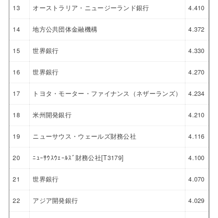
13
オーストラリア・ニュージーランド銀行
4.410
14
地方公共団体金融機構
4.372
15
世界銀行
4.330
16
世界銀行
4.270
17
トヨタ・モーター・ファイナンス（ネザーランズ）
4.234
18
米州開発銀行
4.210
19
ニューサウス・ウェールズ財務公社
4.116
20
ﾆｭｰｻｳｽｳｪｰﾙｽﾞ財務公社[T3179]
4.100
21
世界銀行
4.070
22
アジア開発銀行
4.029