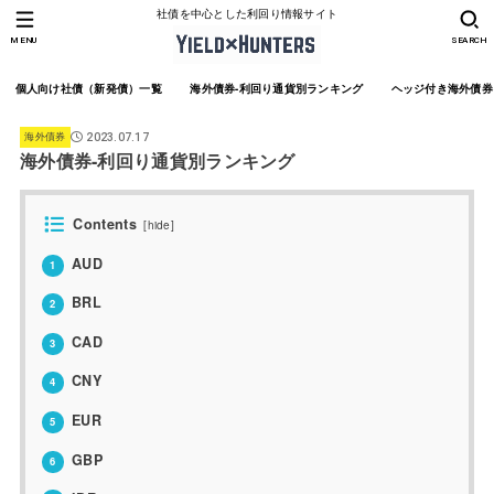
社債を中心とした利回り情報サイト
MENU
SEARCH
個人向け社債（新発債）一覧
海外債券-利回り通貨別ランキング
ヘッジ付き海外債券
海外債券
2023.07.17
海外債券-利回り通貨別ランキング
Contents
[
hide
]
AUD
1
BRL
2
CAD
3
CNY
4
EUR
5
GBP
6