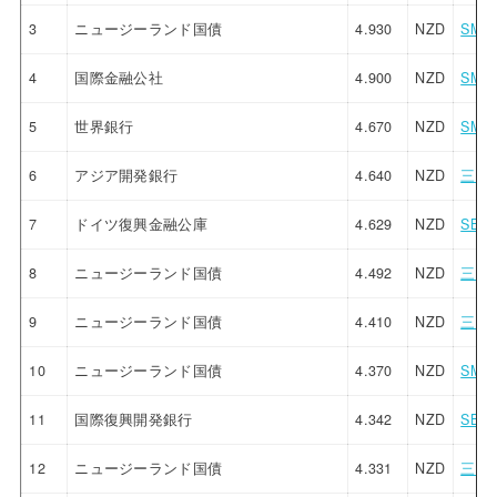
3
ニュージーランド国債
4.930
NZD
SM
4
国際金融公社
4.900
NZD
SM
5
世界銀行
4.670
NZD
SM
6
アジア開発銀行
4.640
NZD
三菱U
7
ドイツ復興金融公庫
4.629
NZD
SBI
8
ニュージーランド国債
4.492
NZD
三菱U
9
ニュージーランド国債
4.410
NZD
三菱U
10
ニュージーランド国債
4.370
NZD
SM
11
国際復興開発銀行
4.342
NZD
SBI
12
ニュージーランド国債
4.331
NZD
三菱U