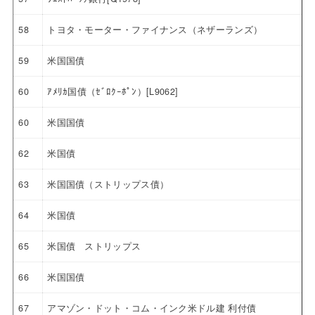
58
トヨタ・モーター・ファイナンス（ネザーランズ）
59
米国国債
60
ｱﾒﾘｶ国債（ｾﾞﾛｸｰﾎﾟﾝ）[L9062]
60
米国国債
62
米国債
63
米国国債（ストリップス債）
64
米国債
65
米国債 ストリップス
66
米国国債
67
アマゾン・ドット・コム・インク米ドル建 利付債