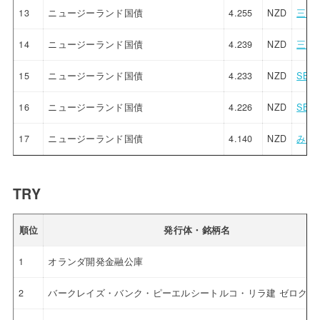
13
ニュージーランド国債
4.255
NZD
三菱U
14
ニュージーランド国債
4.239
NZD
三菱U
15
ニュージーランド国債
4.233
NZD
SBI
16
ニュージーランド国債
4.226
NZD
SBI
17
ニュージーランド国債
4.140
NZD
みず
TRY
順位
発行体・銘柄名
1
オランダ開発金融公庫
2
バークレイズ・バンク・ピーエルシートルコ・リラ建 ゼロクー