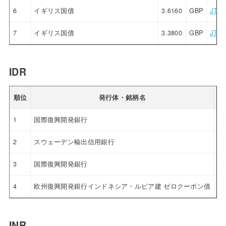
6
イギリス国債
3.6160
GBP
JTG
7
イギリス国債
3.3800
GBP
JTG
IDR
順位
発行体・銘柄名
利
1
国際復興開発銀行
4.
2
スウェーデン輸出信用銀行
4.
3
国際復興開発銀行
4.
4
欧州復興開発銀行インドネシア・ルピア建 ゼロクーポン債
4.
INR