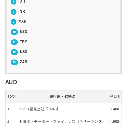
IDR
7
INR
8
MXN
9
NZD
10
TRY
11
USD
12
ZAR
13
AUD
順位
発行体・銘柄名
利回り
1
ｱﾝﾃﾞｽ開発公社[Q0248]
5.400
2
トヨタ・モーター・ファイナンス（ネザーランズ）
4.962