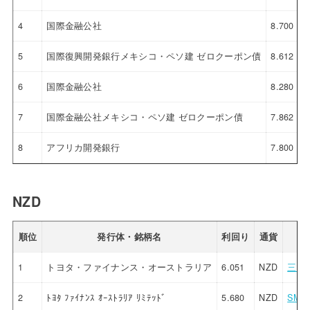
4
国際金融公社
8.700
5
国際復興開発銀行メキシコ・ペソ建 ゼロクーポン債
8.612
6
国際金融公社
8.280
7
国際金融公社メキシコ・ペソ建 ゼロクーポン債
7.862
8
アフリカ開発銀行
7.800
NZD
順位
発行体・銘柄名
利回り
通貨
販
1
トヨタ・ファイナンス・オーストラリア
6.051
NZD
三菱U
2
ﾄﾖﾀ ﾌｧｲﾅﾝｽ ｵｰｽﾄﾗﾘｱ ﾘﾐﾃｯﾄﾞ
5.680
NZD
SM