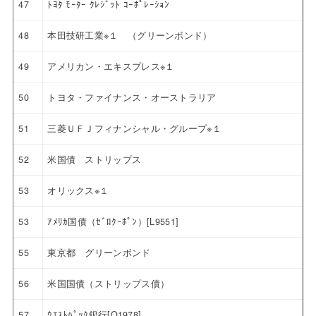
47
ﾄﾖﾀ ﾓｰﾀｰ ｸﾚｼﾞｯﾄ ｺｰﾎﾟﾚｰｼｮﾝ
48
本田技研工業※１ （グリーンボンド）
49
アメリカン・エキスプレス※１
50
トヨタ・ファイナンス・オーストラリア
51
三菱ＵＦＪフィナンシャル・グループ※１
52
米国債 ストリップス
53
オリックス※１
53
ｱﾒﾘｶ国債（ｾﾞﾛｸｰﾎﾟﾝ）[L9551]
55
東京都 グリーンボンド
56
米国国債（ストリップス債）
57
ｳｴｽﾄﾊﾟｯｸ銀行[Q1978]