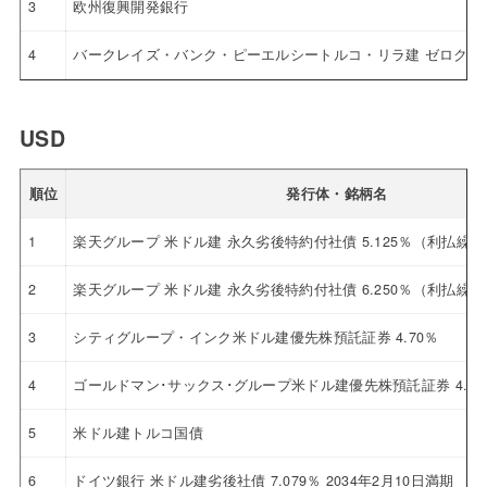
3
欧州復興開発銀行
4
バークレイズ・バンク・ピーエルシートルコ・リラ建 ゼロクー
USD
順位
発行体・銘柄名
1
楽天グループ 米ドル建 永久劣後特約付社債 5.125％（利払繰
2
楽天グループ 米ドル建 永久劣後特約付社債 6.250％（利払繰
3
シティグループ・インク米ドル建優先株預託証券 4.70％
4
ゴールドマン･サックス･グループ米ドル建優先株預託証券 4.12
5
米ドル建トルコ国債
6
ドイツ銀行 米ドル建劣後社債 7.079％ 2034年2月10日満期