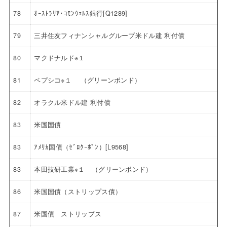
78
ｵｰｽﾄﾗﾘｱ･ｺﾓﾝｳｪﾙｽ銀行[Q1289]
79
三井住友フィナンシャルグループ米ドル建 利付債
80
マクドナルド※１
81
ペプシコ※１ （グリーンボンド）
82
オラクル米ドル建 利付債
83
米国国債
83
ｱﾒﾘｶ国債（ｾﾞﾛｸｰﾎﾟﾝ）[L9568]
83
本田技研工業※１ （グリーンボンド）
86
米国国債（ストリップス債）
87
米国債 ストリップス