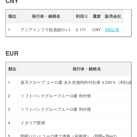
CNY
順位
発行体・銘柄名
利回り
通貨
販売会社
1
アジアインフラ投資銀行※１
2.171
CNY
SBI証券
EUR
順位
発行体・銘柄名
1
楽天グループ ユーロ建 永久劣後特約付社債 4.250％（利払繰
2
ソフトバンクグループユーロ建 利付債
3
ソフトバンクグループユーロ建 利付債
4
イタリア国債
5
BNPパリバ ユーロ建て債券（劣後債）（BBB+/Baa2）