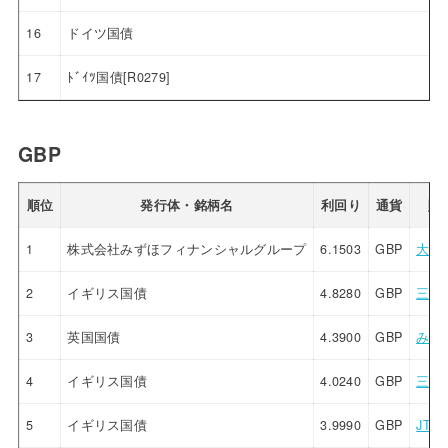
16
ドイツ国債
17
ﾄﾞｲﾂ国債[R0279]
GBP
順位
発行体・銘柄名
利回り
通貨
販
1
株式会社みずほフィナンシャルグループ
6.1503
GBP
大和
2
イギリス国債
4.8280
GBP
三菱
3
英国国債
4.3900
GBP
みず
4
イギリス国債
4.0240
GBP
三菱
5
イギリス国債
3.9990
GBP
JTG