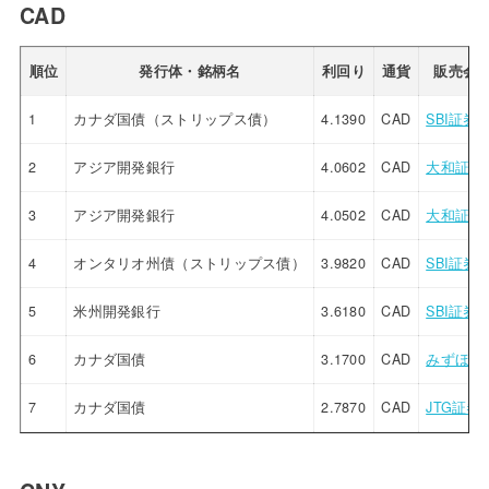
CAD
順位
発行体・銘柄名
利回り
通貨
販売会
1
カナダ国債（ストリップス債）
4.1390
CAD
SBI証券
2
アジア開発銀行
4.0602
CAD
大和証券
3
アジア開発銀行
4.0502
CAD
大和証券
4
オンタリオ州債（ストリップス債）
3.9820
CAD
SBI証券
5
米州開発銀行
3.6180
CAD
SBI証券
6
カナダ国債
3.1700
CAD
みずほ証
7
カナダ国債
2.7870
CAD
JTG証券