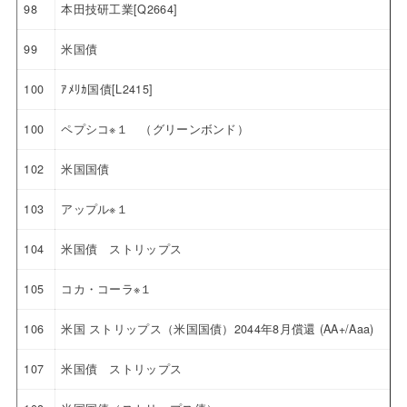
98
本田技研工業[Q2664]
99
米国債
100
ｱﾒﾘｶ国債[L2415]
100
ペプシコ※１ （グリーンボンド）
102
米国国債
103
アップル※１
104
米国債 ストリップス
105
コカ・コーラ※１
106
米国 ストリップス（米国国債）2044年8月償還 (AA+/Aaa)
107
米国債 ストリップス