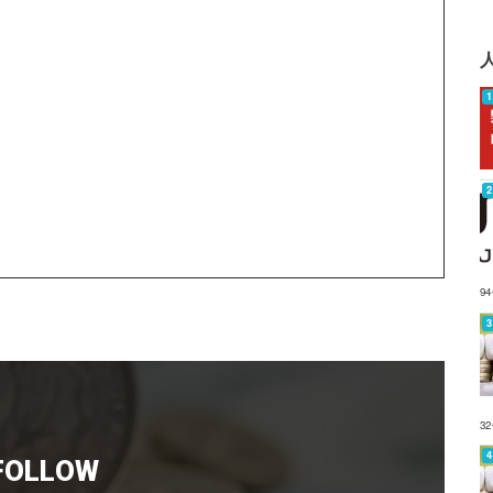
9
3
FOLLOW