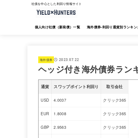
社債を中心とした利回り情報サイト
個人向け社債（新発債）一覧
海外債券-利回り通貨別ランキン
海外債券-JTG証券
海外債券-大和証券
海外債券-SMBC日興証券
海外債券-みずほ証券
海外債券-三菱UFJ証券
海外債券-楽天証券
海外債券-SBI証券
海外債券-野村証券
海外債券
2023.07.22
ヘッジ付き海外債券ラン
通貨
スワップポイント利回り
取引会社
USD
4.0037
クリック365
EUR
1.8008
クリック365
GBP
2.9563
クリック365