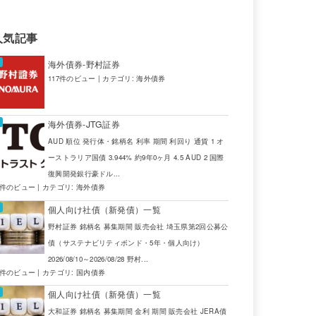
人気記事
海外債券-野村証券
117件のビュー
|
カテゴリ:
海外債券
海外債券-JTG証券
AUD 順位 発行体・銘柄名 利率 期間 利回り 通貨 1 オ
ーストラリア国債 3.944% 約9年0ヶ月 4.5 AUD 2 国際
復興開発銀行豪ドル...
4件のビュー
|
カテゴリ:
海外債券
個人向け社債（新発債）一覧
野村証券 銘柄名 募集期間 販売会社 埼玉県第2回公募公
債（サステナビリティボンド・5年・個人向け）
2026/08/10～2026/08/28 野村...
2件のビュー
|
カテゴリ:
国内債券
個人向け社債（新発債）一覧
大和証券 銘柄名 募集期間 金利 期間 販売会社 JERA債