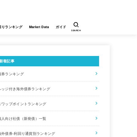
回りランキング
Market Data
ガイド
SEARCH
新着記事
債券ランキング
ヘッジ付き海外債券ランキング
スワップポイントランキング
個人向け社債（新発債）一覧
海外債券-利回り通貨別ランキング