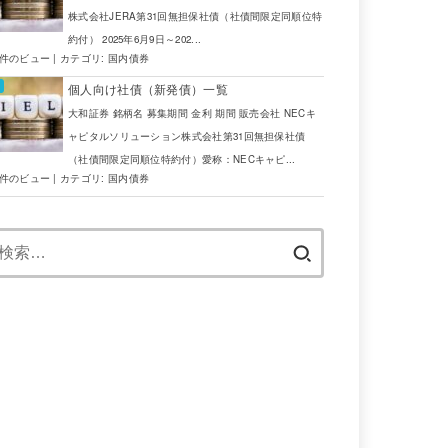
株式会社JERA第31回無担保社債（社債間限定同順位特
約付） 2025年6月9日～202...
6件のビュー
|
カテゴリ:
国内債券
個人向け社債（新発債）一覧
大和証券 銘柄名 募集期間 金利 期間 販売会社 NECキ
ャピタルソリューション株式会社第31回無担保社債
（社債間限定同順位特約付）愛称：NECキャピ...
5件のビュー
|
カテゴリ:
国内債券
検
索: