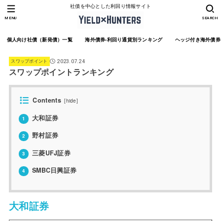
社債を中心とした利回り情報サイト
MENU
SEARCH
個人向け社債（新発債）一覧
海外債券-利回り通貨別ランキング
ヘッジ付き海外債券
スワップポイント
2023.07.24
スワップポイントランキング
Contents
[
hide
]
大和証券
1
野村証券
2
三菱UFJ証券
3
SMBC日興証券
4
大和証券