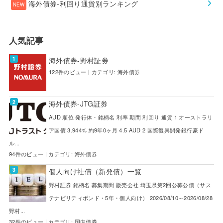
海外債券-利回り通貨別ランキング
人気記事
海外債券-野村証券
122件のビュー
|
カテゴリ:
海外債券
海外債券-JTG証券
AUD 順位 発行体・銘柄名 利率 期間 利回り 通貨 1 オーストラリ
ア国債 3.944% 約9年0ヶ月 4.5 AUD 2 国際復興開発銀行豪ド
ル...
94件のビュー
|
カテゴリ:
海外債券
個人向け社債（新発債）一覧
野村証券 銘柄名 募集期間 販売会社 埼玉県第2回公募公債（サス
テナビリティボンド・5年・個人向け） 2026/08/10～2026/08/28
野村...
32件のビュー
|
カテゴリ:
国内債券