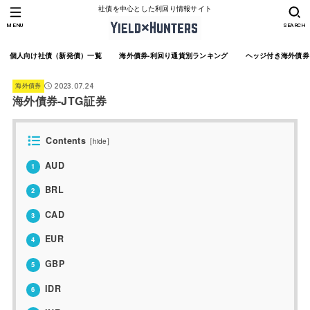
社債を中心とした利回り情報サイト
MENU
SEARCH
個人向け社債（新発債）一覧
海外債券-利回り通貨別ランキング
ヘッジ付き海外債券
海外債券
2023.07.24
海外債券-JTG証券
Contents
[
hide
]
AUD
1
BRL
2
CAD
3
EUR
4
GBP
5
IDR
6