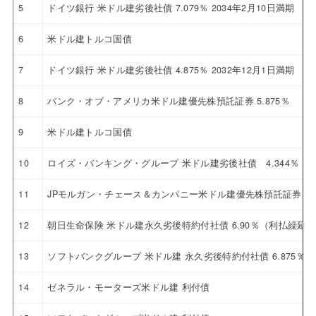
5
ドイツ銀行 米ドル建劣後社債 7.079％ 2034年2月10日満期
6
米ドル建トルコ国債
7
ドイツ銀行 米ドル建劣後社債 4.875％ 2032年12月1日満期
8
バンク・オブ・アメリカ米ドル建優先株預託証券 5.875％
9
米ドル建トルコ国債
10
ロイズ・バンキング・グループ 米ドル建劣後社債 4.344％ 20
11
JPモルガン・チェース＆カンパニー米ドル建優先株預託証券 4.6
12
朝日生命保険 米ドル建永久劣後特約付社債 6.90％（利払繰延
13
ソフトバンクグループ 米ドル建 永久劣後特約付社債 6.875％
14
ゼネラル・モーターズ米ドル建 利付債