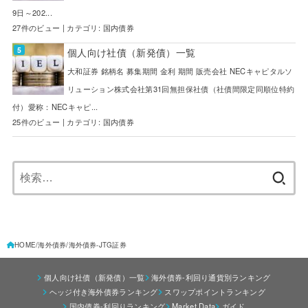
9日～202...
27件のビュー
|
カテゴリ:
国内債券
個人向け社債（新発債）一覧
大和証券 銘柄名 募集期間 金利 期間 販売会社 NECキャピタルソ
リューション株式会社第31回無担保社債（社債間限定同順位特約
付）愛称：NECキャピ...
25件のビュー
|
カテゴリ:
国内債券
検
索:
HOME
海外債券
海外債券-JTG証券
個人向け社債（新発債）一覧
海外債券-利回り通貨別ランキング
ヘッジ付き海外債券ランキング
スワップポイントランキング
国内債券-利回りランキング
Market Data
ガイド