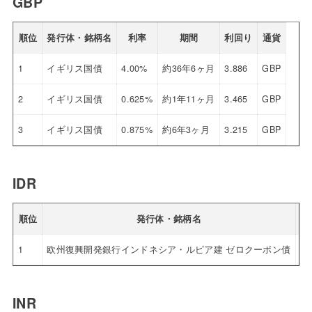
GBP
順位
発行体・銘柄名
利率
期間
利回り
通貨
1
イギリス国債
4.00%
約36年6ヶ月
3.886
GBP
2
イギリス国債
0.625%
約1年11ヶ月
3.465
GBP
3
イギリス国債
0.875%
約6年3ヶ月
3.215
GBP
IDR
順位
発行体・銘柄名
1
欧州復興開発銀行インドネシア・ルピア建 ゼロクーポン債
0.
INR