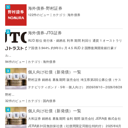
海外債券-野村証券
122件のビュー
|
カテゴリ:
海外債券
海外債券-JTG証券
AUD 順位 発行体・銘柄名 利率 期間 利回り 通貨 1 オーストラリ
ア国債 3.944% 約9年0ヶ月 4.5 AUD 2 国際復興開発銀行豪ド
ル...
94件のビュー
|
カテゴリ:
海外債券
個人向け社債（新発債）一覧
野村証券 銘柄名 募集期間 販売会社 埼玉県第2回公募公債（サス
テナビリティボンド・5年・個人向け） 2026/08/10～2026/08/28
野村...
32件のビュー
|
カテゴリ:
国内債券
個人向け社債（新発債）一覧
大和証券 銘柄名 募集期間 金利 期間 販売会社 JERA債 株式会社
JERA第31回無担保社債（社債間限定同順位特約付） 2025年6月