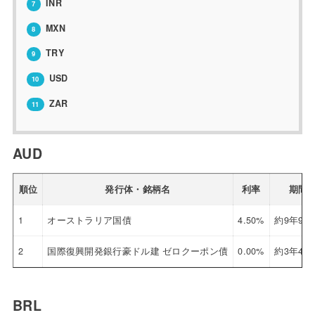
INR
7
MXN
8
TRY
9
USD
10
ZAR
11
AUD
順位
発行体・銘柄名
利率
期間
1
オーストラリア国債
4.50%
約9年9ヶ
2
国際復興開発銀行豪ドル建 ゼロクーポン債
0.00%
約3年4ヶ
BRL