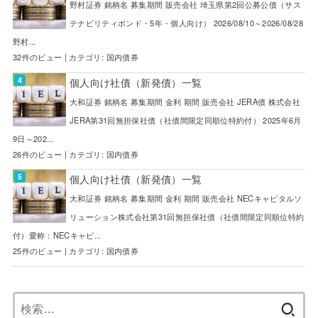
野村証券 銘柄名 募集期間 販売会社 埼玉県第2回公募公債（サス
テナビリティボンド・5年・個人向け） 2026/08/10～2026/08/28
野村...
32件のビュー
|
カテゴリ:
国内債券
個人向け社債（新発債）一覧
大和証券 銘柄名 募集期間 金利 期間 販売会社 JERA債 株式会社
JERA第31回無担保社債（社債間限定同順位特約付） 2025年6月
9日～202...
26件のビュー
|
カテゴリ:
国内債券
個人向け社債（新発債）一覧
大和証券 銘柄名 募集期間 金利 期間 販売会社 NECキャピタルソ
リューション株式会社第31回無担保社債（社債間限定同順位特約
付）愛称：NECキャピ...
25件のビュー
|
カテゴリ:
国内債券
検