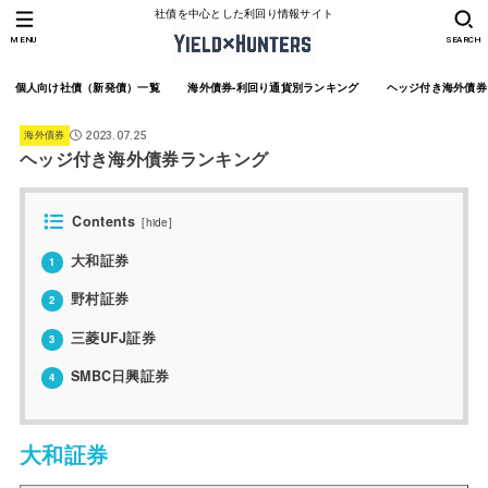
社債を中心とした利回り情報サイト
MENU
SEARCH
個人向け社債（新発債）一覧
海外債券-利回り通貨別ランキング
ヘッジ付き海外債券
海外債券
2023.07.25
ヘッジ付き海外債券ランキング
Contents
[
hide
]
大和証券
1
野村証券
2
三菱UFJ証券
3
SMBC日興証券
4
大和証券