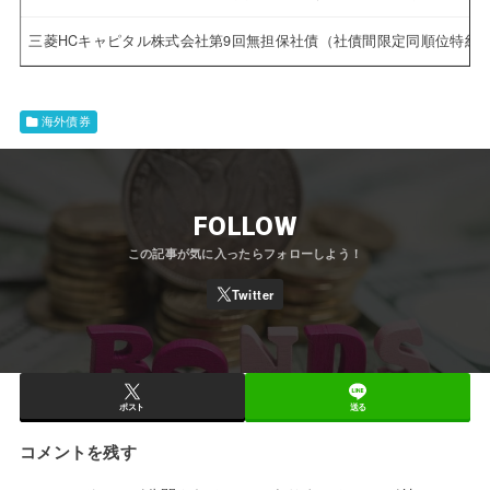
三菱HCキャピタル株式会社第9回無担保社債（社債間限定同順位特約
海外債券
FOLLOW
ポスト
送る
コメントを残す