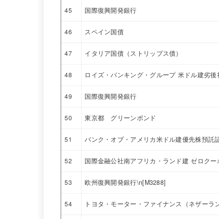
45
国際復興開発銀行
46
スペイン国債
47
イタリア国債（ストリップス債）
48
ロイズ・バンキング・グループ 米ドル建劣後社債 
49
国際復興開発銀行
50
東京都 グリーンボンド
51
バンク・オブ・アメリカ米ドル建優先株預託証券 
52
国際金融公社南アフリカ・ランド建 ゼロクー
53
欧州復興開発銀行\n[M3288]
54
トヨタ・モーター・ファイナンス（ネザーラ