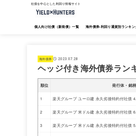
社債を中心とした利回り情報サイト
個人向け社債（新発債）一覧
海外債券-利回り通貨別ランキン
海外債券-JTG証券
海外債券-大和証券
海外債券-SMBC日興証券
海外債券-みずほ証券
海外債券-三菱UFJ証券
海外債券-楽天証券
海外債券-SBI証券
海外債券-野村証券
海外債券
2023.07.28
ヘッジ付き海外債券ラン
順位
発行体・銘
1
楽天グループ ユーロ建 永久劣後特約付社債 4
2
楽天グループ 米ドル建 永久劣後特約付社債 6
3
楽天グループ 米ドル建 永久劣後特約付社債 5