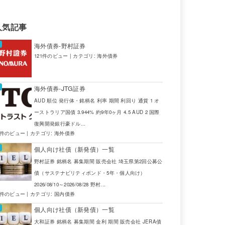
USD
JTG証券
人気記事
TRY
SBI証券
海外債券-野村証券
EUR
JTG証券
121件のビュー
|
カテゴリ:
海外債券
TRY
SBI証券
海外債券-JTG証券
GBP
大和証券
AUD 順位 発行体・銘柄名 利率 期間 利回り 通貨 1 オ
ーストラリア国債 3.944% 約9年0ヶ月 4.5 AUD 2 国際
USD
JTG証券
復興開発銀行豪ドル...
4件のビュー
|
カテゴリ:
海外債券
ZAR
JTG証券
個人向け社債（新発債）一覧
USD
JTG証券
野村証券 銘柄名 募集期間 販売会社 埼玉県第2回公募公
債（サステナビリティボンド・5年・個人向け）
USD
JTG証券
2026/08/10～2026/08/28 野村...
2件のビュー
|
カテゴリ:
国内債券
ZAR
JTG証券
個人向け社債（新発債）一覧
大和証券 銘柄名 募集期間 金利 期間 販売会社 JERA債