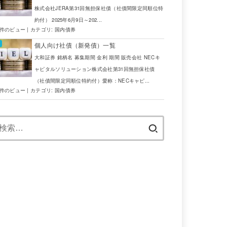
ZAR
SBI証券
株式会社JERA第31回無担保社債（社債間限定同順位特
約付） 2025年6月9日～202...
ZAR
SBI証券
6件のビュー
|
カテゴリ:
国内債券
AUD
野村証券
個人向け社債（新発債）一覧
大和証券 銘柄名 募集期間 金利 期間 販売会社 NECキ
USD
JTG証券
ャピタルソリューション株式会社第31回無担保社債
（社債間限定同順位特約付）愛称：NECキャピ...
USD
JTG証券
4件のビュー
|
カテゴリ:
国内債券
TRY
JTG証券
検
索:
AUD
野村証券
NZD
三菱UFJ証券
EUR
JTG証券
ZAR
SBI証券
AUD
野村証券