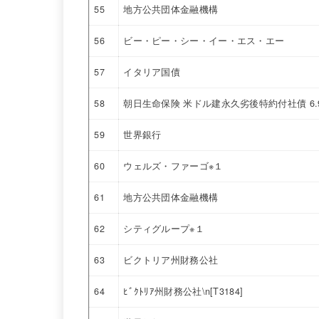
55
地方公共団体金融機構
56
ビー・ピー・シー・イー・エス・エー
57
イタリア国債
58
朝日生命保険 米ドル建永久劣後特約付社債 6
59
世界銀行
60
ウェルズ・ファーゴ※１
61
地方公共団体金融機構
62
シティグループ※１
63
ビクトリア州財務公社
64
ﾋﾞｸﾄﾘｱ州財務公社\n[T3184]