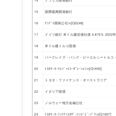
14
アフリカ開発銀行
15
国際復興開発銀行
16
ｱﾝﾃﾞｽ開発公社\n[Q0248]
17
ドイツ銀行 米ドル建劣後社債 4.875％ 2032
18
米ドル建トルコ国債
19
バークレイズ・バンク・ピーエルシートルコ・
20
ﾄﾖﾀﾓｰﾀｰｸﾚｼﾞｯﾄｺｰﾎﾟﾚｰｼｮﾝ\n[Q1650]
21
トヨタ・ファイナンス・オーストラリア
22
イタリア国債
23
ノルウェー地方金融公社
24
ﾄﾖﾀﾓｰﾀｰﾌｧｲﾅﾝｽﾈｻﾞｰﾗﾝｽﾞﾋﾞｰﾌﾞｲ\n[Q1607]