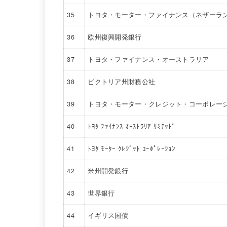
35
トヨタ・モーター・ファイナンス（ネザーラ
36
欧州復興開発銀行
37
トヨタ・ファイナンス・オーストラリア
38
ビクトリア州財務公社
39
トヨタ・モーター・クレジット・コーポレー
40
ﾄﾖﾀ ﾌｧｲﾅﾝｽ ｵｰｽﾄﾗﾘｱ ﾘﾐﾃｯﾄﾞ
41
ﾄﾖﾀ ﾓｰﾀｰ ｸﾚｼﾞｯﾄ ｺｰﾎﾟﾚｰｼｮﾝ
42
米州開発銀行
43
世界銀行
44
イギリス国債