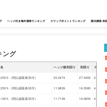
グ
ヘッジ付き海外債券ランキング
スワップポイントランキング
国内債券-利
キング
柄名
ヘッジ後利回り
利回り
スワップ
.250％（利払繰延条項付）
25.2474
27.3460
2.0986
.250％（利払繰延条項付）
11.9839
16.3580
4.3741
.125％（利払繰延条項付）
11.7109
16.0850
4.3741