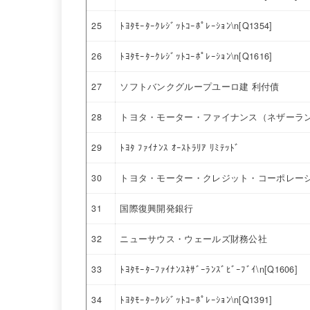
25
ﾄﾖﾀﾓｰﾀｰｸﾚｼﾞｯﾄｺｰﾎﾟﾚｰｼｮﾝ\n[Q1354]
26
ﾄﾖﾀﾓｰﾀｰｸﾚｼﾞｯﾄｺｰﾎﾟﾚｰｼｮﾝ\n[Q1616]
27
ソフトバンクグループユーロ建 利付債
28
トヨタ・モーター・ファイナンス（ネザーラ
29
ﾄﾖﾀ ﾌｧｲﾅﾝｽ ｵｰｽﾄﾗﾘｱ ﾘﾐﾃｯﾄﾞ
30
トヨタ・モーター・クレジット・コーポレー
31
国際復興開発銀行
32
ニューサウス・ウェールズ財務公社
33
ﾄﾖﾀﾓｰﾀｰﾌｧｲﾅﾝｽﾈｻﾞｰﾗﾝｽﾞﾋﾞｰﾌﾞｲ\n[Q1606]
34
ﾄﾖﾀﾓｰﾀｰｸﾚｼﾞｯﾄｺｰﾎﾟﾚｰｼｮﾝ\n[Q1391]