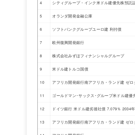
4
シティグループ・インク米ドル建優先株預託証券
5
オランダ開発金融公庫
6
ソフトバンクグループユーロ建 利付債
7
欧州復興開発銀行
8
株式会社みずほフィナンシャルグループ
9
米ドル建トルコ国債
10
アフリカ開発銀行南アフリカ・ランド建 ゼロ
11
ゴールドマン･サックス･グループ米ドル建優先株
12
ドイツ銀行 米ドル建劣後社債 7.079％ 2034
13
アフリカ開発銀行南アフリカ・ランド建 ゼロ