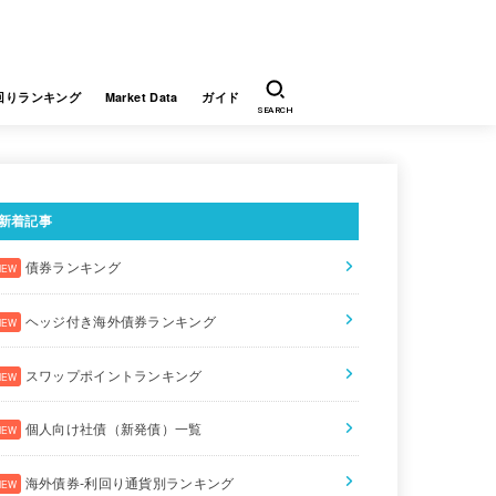
回りランキング
Market Data
ガイド
SEARCH
新着記事
債券ランキング
ポイント利回り
通貨
販売会社
ヘッジ付き海外債券ランキング
EUR
JTG証券
スワップポイントランキング
USD
JTG証券
個人向け社債（新発債）一覧
USD
JTG証券
海外債券-利回り通貨別ランキング