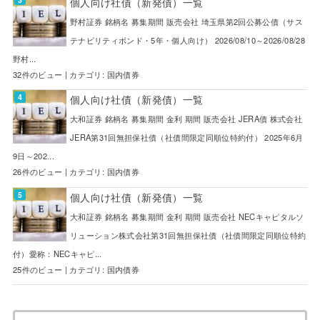
個人向け社債（新発債）一覧
野村証券 銘柄名 募集期間 販売会社 埼玉県第2回公募公債（サス
テナビリティボンド・5年・個人向け） 2026/08/10～2026/08/28
野村...
32件のビュー
|
カテゴリ:
国内債券
個人向け社債（新発債）一覧
大和証券 銘柄名 募集期間 金利 期間 販売会社 JERA債 株式会社
JERA第31回無担保社債（社債間限定同順位特約付） 2025年6月
9日～202...
26件のビュー
|
カテゴリ:
国内債券
個人向け社債（新発債）一覧
大和証券 銘柄名 募集期間 金利 期間 販売会社 NECキャピタルソ
リューション株式会社第31回無担保社債（社債間限定同順位特約
付）愛称：NECキャピ...
25件のビュー
|
カテゴリ:
国内債券
検