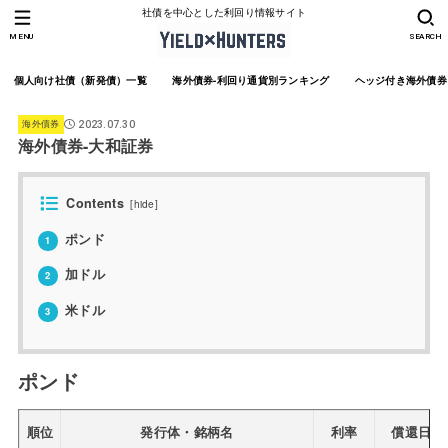
社債を中心とした利回り情報サイト
MENU
SEARCH
個人向け社債（新発債）一覧
海外債券-利回り通貨別ランキング
ヘッジ付き海外債券
海外債券
2023.07.30
海外債券-大和証券
Contents
[
hide
]
ポンド
1
加ドル
2
米ドル
3
ポンド
順位
発行体・銘柄名
利率
償還日