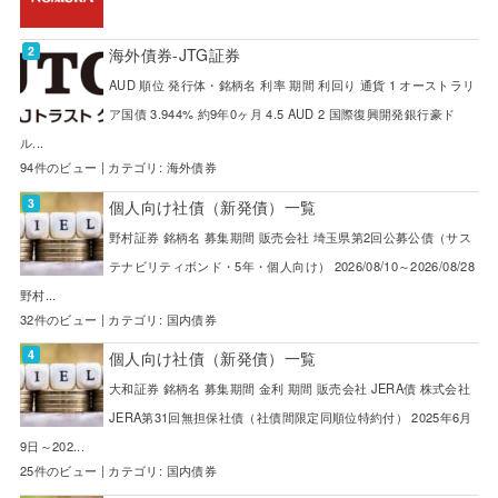
海外債券-JTG証券
AUD 順位 発行体・銘柄名 利率 期間 利回り 通貨 1 オーストラリ
ア国債 3.944% 約9年0ヶ月 4.5 AUD 2 国際復興開発銀行豪ド
ル...
94件のビュー
|
カテゴリ:
海外債券
個人向け社債（新発債）一覧
野村証券 銘柄名 募集期間 販売会社 埼玉県第2回公募公債（サス
テナビリティボンド・5年・個人向け） 2026/08/10～2026/08/28
野村...
32件のビュー
|
カテゴリ:
国内債券
個人向け社債（新発債）一覧
大和証券 銘柄名 募集期間 金利 期間 販売会社 JERA債 株式会社
JERA第31回無担保社債（社債間限定同順位特約付） 2025年6月
9日～202...
25件のビュー
|
カテゴリ:
国内債券