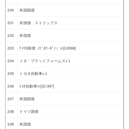
200
米国国債
201
米国債 ストリップス
202
米国債
203
ｱﾒﾘｶ国債（ｾﾞﾛｸｰﾎﾟﾝ）\n[L9568]
204
メタ・プラットフォームズ※１
205
トヨタ自動車※１
206
ﾄﾖﾀ自動車\n[Q1397]
207
米国国債
208
ドイツ国債
209
米国債