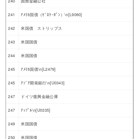
240
国際金融公社
241
ｱﾒﾘｶ国債（ｾﾞﾛｸｰﾎﾟﾝ）\n[L9060]
242
米国債 ストリップス
243
米国国債
244
米国国債
245
ｱﾒﾘｶ国債\n[L2479]
245
ｱｼﾞｱ開発銀行\n[U0343]
247
ドイツ復興金融公庫
247
ｱｯﾌﾟﾙ\n[U0335]
249
米国国債
250
米国国債