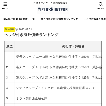
社債を中心とした利回り情報サイト
MENU
SEARCH
個人向け社債（新発債）一覧
海外債券-利回り通貨別ランキング
ヘッジ付き海外債券
海外債券
2023.07.31
ヘッジ付き海外債券ランキング
順位
発行体・銘柄名
1
楽天グループ ユーロ建 永久劣後特約付社債 4.250％（利払繰
2
楽天グループ 米ドル建 永久劣後特約付社債 6.250％（利払繰
3
楽天グループ 米ドル建 永久劣後特約付社債 5.125％（利払繰
4
シティグループ・インク米ドル建優先株預託証券 4.70％
5
オランダ開発金融公庫