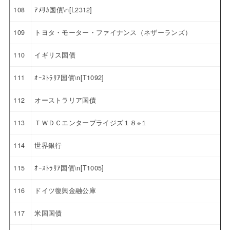
108
ｱﾒﾘｶ国債\n[L2312]
109
トヨタ・モーター・ファイナンス（ネザーランズ）
110
イギリス国債
111
ｵｰｽﾄﾗﾘｱ国債\n[T1092]
112
オーストラリア国債
113
ＴＷＤＣエンタープライジズ１８※１
114
世界銀行
115
ｵｰｽﾄﾗﾘｱ国債\n[T1005]
116
ドイツ復興金融公庫
117
米国国債