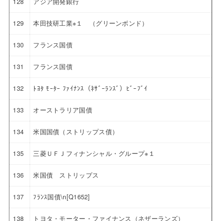
128
アジア開発銀行
129
本田技研工業※１ （グリーンボンド）
130
フランス国債
131
フランス国債
132
ﾄﾖﾀ ﾓｰﾀｰ ﾌｧｲﾅﾝｽ（ﾈｻﾞｰﾗﾝｽﾞ）ﾋﾞｰﾌﾞｲ
133
オーストラリア国債
134
米国国債（ストリップス債）
135
三菱ＵＦＪフィナンシャル・グループ※１
136
米国債 ストリップス
137
ﾌﾗﾝｽ国債\n[Q1652]
138
トヨタ・モーター・ファイナンス（ネザーランズ）