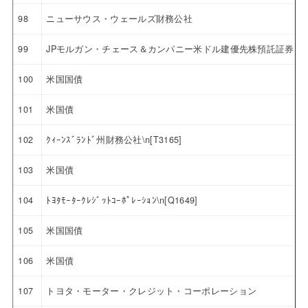
98
ニューサウス・ウェールズ財務公社
99
JPモルガン・チェース＆カンパニー米ドル建優先株預託証券 4.6
100
米国国債
101
米国債
102
ｸｨｰﾝｽﾞﾗﾝﾄﾞ州財務公社\n[T3165]
103
米国債
104
ﾄﾖﾀﾓｰﾀｰｸﾚｼﾞｯﾄｺｰﾎﾟﾚｰｼｮﾝ\n[Q1649]
105
米国国債
106
米国債
107
トヨタ・モーター・クレジット・コーポレーション