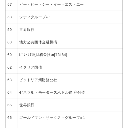
57
ビー・ピー・シー・イー・エス・エー
58
シティグループ※１
59
世界銀行
60
地方公共団体金融機構
60
ﾋﾞｸﾄﾘｱ州財務公社\n[T3184]
62
イタリア国債
63
ビクトリア州財務公社
64
ゼネラル・モーターズ米ドル建 利付債
65
世界銀行
66
ゴールドマン・サックス・グループ※１