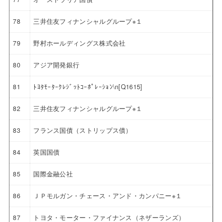
78
三井住友フィナンシャルグループ※１
79
野村ホールディングス株式会社
80
アジア開発銀行
81
ﾄﾖﾀﾓｰﾀｰｸﾚｼﾞｯﾄｺｰﾎﾟﾚｰｼｮﾝ\n[Q1615]
82
三井住友フィナンシャルグループ※１
83
フランス国債（ストリップス債）
84
英国国債
85
国際金融公社
86
ＪＰモルガン・チェース・アンド・カンパニー※１
87
トヨタ・モーター・ファイナンス（ネザーランズ）