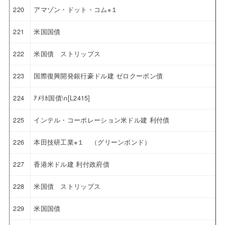
220
アマゾン・ドット・コム※１
221
米国国債
222
米国債 ストリップス
223
国際復興開発銀行豪ドル建 ゼロクーポン債
224
ｱﾒﾘｶ国債\n[L2415]
225
インテル・コーポレーション米ドル建 利付債
226
本田技研工業※１ （グリーンボンド）
227
香港米ドル建 利付政府債
228
米国債 ストリップス
229
米国国債