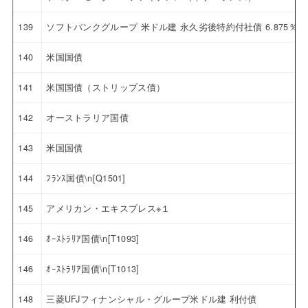
139
ソフトバンクグループ 米ドル建 永久劣後特約付社債 6.875％
140
米国国債
141
米国国債（ストリップス債）
142
オーストラリア国債
143
米国国債
144
ﾌﾗﾝｽ国債\n[Q1501]
145
アメリカン・エキスプレス※１
146
ｵｰｽﾄﾗﾘｱ国債\n[T1093]
146
ｵｰｽﾄﾗﾘｱ国債\n[T1013]
148
三菱UFJフィナンシャル・グループ米ドル建 利付債