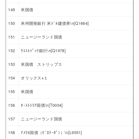
149
米国債
150
米州開発銀行 米ﾄﾞﾙ建債券\n[Q1664]
151
ニュージーランド国債
152
ｳｴｽﾄﾊﾟｯｸ銀行\n[Q1978]
153
米国債 ストリップス
154
オリックス※１
155
米国債
156
ｵｰｽﾄﾗﾘｱ国債\n[T0004]
157
ニュージーランド国債
158
ｱﾒﾘｶ国債（ｾﾞﾛｸｰﾎﾟﾝ）\n[L9551]