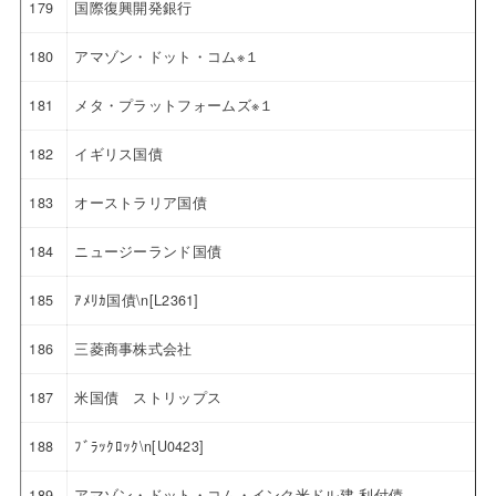
179
国際復興開発銀行
180
アマゾン・ドット・コム※１
181
メタ・プラットフォームズ※１
182
イギリス国債
183
オーストラリア国債
184
ニュージーランド国債
185
ｱﾒﾘｶ国債\n[L2361]
186
三菱商事株式会社
187
米国債 ストリップス
188
ﾌﾞﾗｯｸﾛｯｸ\n[U0423]
189
アマゾン・ドット・コム・インク米ドル建 利付債