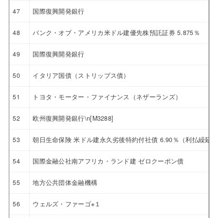
47
国際復興開発銀行
48
バンク・オブ・アメリカ米ドル建優先株預託証券 5.875％
49
国際復興開発銀行
50
イタリア国債（ストリップス債）
51
トヨタ・モーター・ファイナンス（ネザーランズ）
52
欧州復興開発銀行\n[M3288]
53
朝日生命保険 米ドル建永久劣後特約付社債 6.90％（利払繰延
54
国際金融公社南アフリカ・ランド建 ゼロクーポン債
55
地方公共団体金融機構
56
ウェルズ・ファーゴ※１