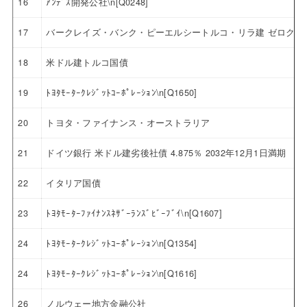
16
ｱﾝﾃﾞｽ開発公社\n[Q0248]
17
バークレイズ・バンク・ピーエルシートルコ・リラ建 ゼロクー
18
米ドル建トルコ国債
19
ﾄﾖﾀﾓｰﾀｰｸﾚｼﾞｯﾄｺｰﾎﾟﾚｰｼｮﾝ\n[Q1650]
20
トヨタ・ファイナンス・オーストラリア
21
ドイツ銀行 米ドル建劣後社債 4.875％ 2032年12月1日満期
22
イタリア国債
23
ﾄﾖﾀﾓｰﾀｰﾌｧｲﾅﾝｽﾈｻﾞｰﾗﾝｽﾞﾋﾞｰﾌﾞｲ\n[Q1607]
24
ﾄﾖﾀﾓｰﾀｰｸﾚｼﾞｯﾄｺｰﾎﾟﾚｰｼｮﾝ\n[Q1354]
24
ﾄﾖﾀﾓｰﾀｰｸﾚｼﾞｯﾄｺｰﾎﾟﾚｰｼｮﾝ\n[Q1616]
26
ノルウェー地方金融公社