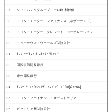
27
ソフトバンクグループユーロ建 利付債
28
トヨタ・モーター・ファイナンス（ネザーランズ）
29
トヨタ・モーター・クレジット・コーポレーション
30
ニューサウス・ウェールズ財務公社
31
ﾄﾖﾀ ﾌｧｲﾅﾝｽ ｵｰｽﾄﾗﾘｱ ﾘﾐﾃｯﾄﾞ
32
国際復興開発銀行
33
米州開発銀行
34
ﾄﾖﾀﾓｰﾀｰﾌｧｲﾅﾝｽﾈｻﾞｰﾗﾝｽﾞﾋﾞｰﾌﾞｲ\n[Q1606]
35
トヨタ・ファイナンス・オーストラリア
36
ビクトリア州財務公社