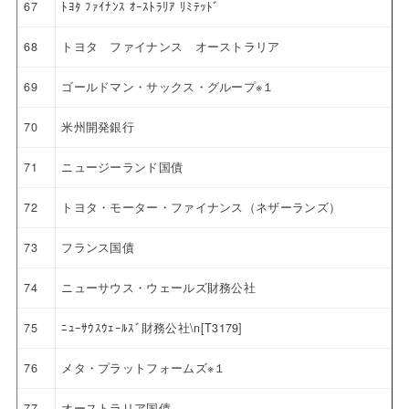
67
ﾄﾖﾀ ﾌｧｲﾅﾝｽ ｵｰｽﾄﾗﾘｱ ﾘﾐﾃｯﾄﾞ
68
トヨタ ファイナンス オーストラリア
69
ゴールドマン・サックス・グループ※１
70
米州開発銀行
71
ニュージーランド国債
72
トヨタ・モーター・ファイナンス（ネザーランズ）
73
フランス国債
74
ニューサウス・ウェールズ財務公社
75
ﾆｭｰｻｳｽｳｪｰﾙｽﾞ財務公社\n[T3179]
76
メタ・プラットフォームズ※１
77
オーストラリア国債