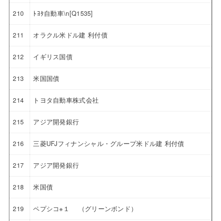
210
ﾄﾖﾀ自動車\n[Q1535]
211
オラクル米ドル建 利付債
212
イギリス国債
213
米国国債
214
トヨタ自動車株式会社
215
アジア開発銀行
216
三菱UFJフィナンシャル・グループ米ドル建 利付債
217
アジア開発銀行
218
米国債
219
ペプシコ※１ （グリーンボンド）