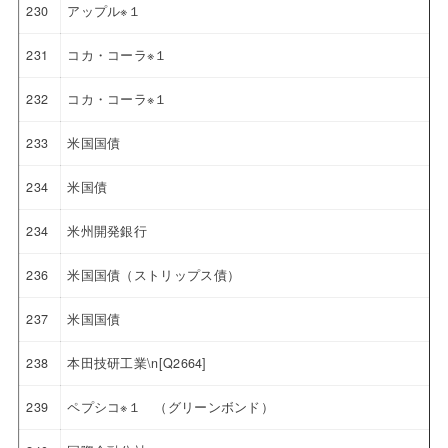
230
アップル※１
231
コカ・コーラ※１
232
コカ・コーラ※１
233
米国国債
234
米国債
234
米州開発銀行
236
米国国債（ストリップス債）
237
米国国債
238
本田技研工業\n[Q2664]
239
ペプシコ※１ （グリーンボンド）