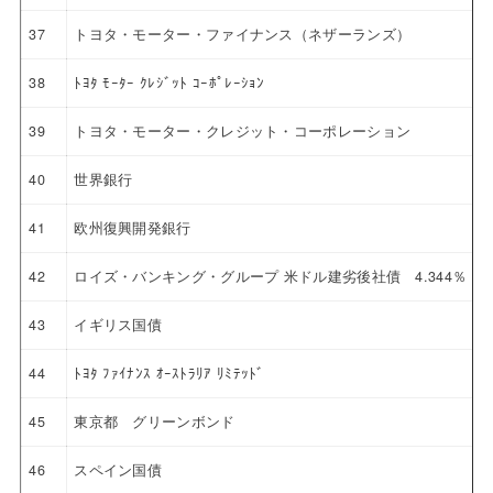
37
トヨタ・モーター・ファイナンス（ネザーランズ）
38
ﾄﾖﾀ ﾓｰﾀｰ ｸﾚｼﾞｯﾄ ｺｰﾎﾟﾚｰｼｮﾝ
39
トヨタ・モーター・クレジット・コーポレーション
40
世界銀行
41
欧州復興開発銀行
42
ロイズ・バンキング・グループ 米ドル建劣後社債 4.344％ 20
43
イギリス国債
44
ﾄﾖﾀ ﾌｧｲﾅﾝｽ ｵｰｽﾄﾗﾘｱ ﾘﾐﾃｯﾄﾞ
45
東京都 グリーンボンド
46
スペイン国債