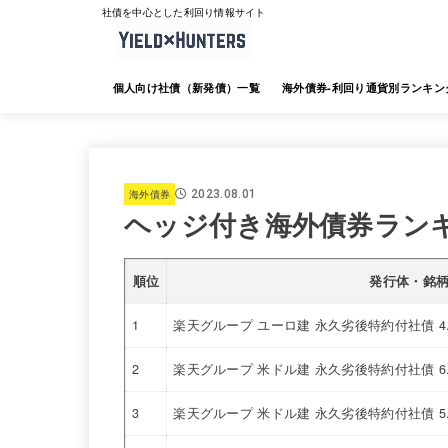
社債を中心とした利回り情報サイト
個人向け社債（新発債）一覧
海外債券-利回り通貨別ランキン
海外債券-JTG証券
海外債券-大和証券
海外債券-SMBC日興証券
海外債券-みずほ証券
海外債券-三菱UFJ証券
海外債券-楽天証券
海外債券-SBI証券
海外債券-野村証券
海外債券
2023.08.01
ヘッジ付き海外債券ラン
順位
発行体・銘
1
楽天グループ ユーロ建 永久劣後特約付社債 4
2
楽天グループ 米ドル建 永久劣後特約付社債 6
3
楽天グループ 米ドル建 永久劣後特約付社債 5