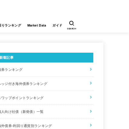
回りランキング
Market Data
ガイド
SEARCH
新着記事
債券ランキング
ポイント利回り
通貨
販売会社
ヘッジ付き海外債券ランキング
EUR
JTG証券
スワップポイントランキング
USD
JTG証券
個人向け社債（新発債）一覧
USD
JTG証券
海外債券-利回り通貨別ランキング