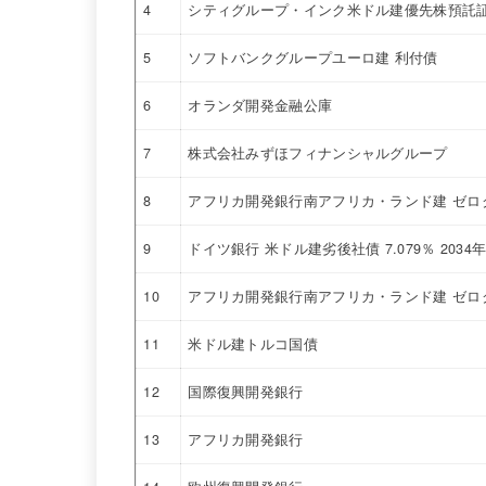
4
シティグループ・インク米ドル建優先株預託証券
5
ソフトバンクグループユーロ建 利付債
6
オランダ開発金融公庫
7
株式会社みずほフィナンシャルグループ
8
アフリカ開発銀行南アフリカ・ランド建 ゼロ
9
ドイツ銀行 米ドル建劣後社債 7.079％ 2034
10
アフリカ開発銀行南アフリカ・ランド建 ゼロ
11
米ドル建トルコ国債
12
国際復興開発銀行
13
アフリカ開発銀行