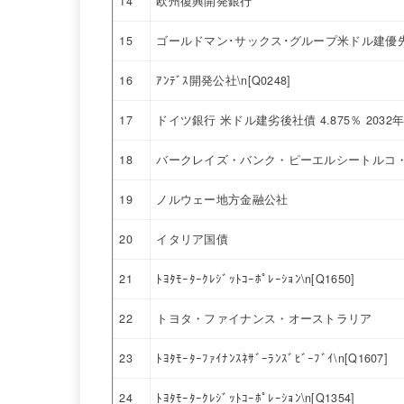
14
欧州復興開発銀行
15
ゴールドマン･サックス･グループ米ドル建優先株
16
ｱﾝﾃﾞｽ開発公社\n[Q0248]
17
ドイツ銀行 米ドル建劣後社債 4.875％ 2032
18
バークレイズ・バンク・ピーエルシートルコ・
19
ノルウェー地方金融公社
20
イタリア国債
21
ﾄﾖﾀﾓｰﾀｰｸﾚｼﾞｯﾄｺｰﾎﾟﾚｰｼｮﾝ\n[Q1650]
22
トヨタ・ファイナンス・オーストラリア
23
ﾄﾖﾀﾓｰﾀｰﾌｧｲﾅﾝｽﾈｻﾞｰﾗﾝｽﾞﾋﾞｰﾌﾞｲ\n[Q1607]
24
ﾄﾖﾀﾓｰﾀｰｸﾚｼﾞｯﾄｺｰﾎﾟﾚｰｼｮﾝ\n[Q1354]