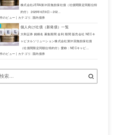
TRY
SBI証券
株式会社JERA第31回無担保社債（社債間限定同順位特
約付） 2025年6月9日～202...
USD
JTG証券
6件のビュー
|
カテゴリ:
国内債券
AUD
野村証券
個人向け社債（新発債）一覧
大和証券 銘柄名 募集期間 金利 期間 販売会社 NECキ
USD
JTG証券
ャピタルソリューション株式会社第31回無担保社債
（社債間限定同順位特約付）愛称：NECキャピ...
TRY
JTG証券
4件のビュー
|
カテゴリ:
国内債券
ZAR
SBI証券
検
索:
EUR
JTG証券
AUD
野村証券
NZD
三菱UFJ証券
AUD
野村証券
AUD
野村証券