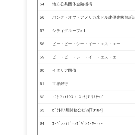
54
地方公共団体金融機構
56
バンク・オブ・アメリカ米ドル建優先株預託証券 
57
シティグループ※１
58
ビー・ピー・シー・イー・エス・エー
59
ビー・ピー・シー・イー・エス・エー
60
イタリア国債
61
世界銀行
62
ﾄﾖﾀ ﾌｧｲﾅﾝｽ ｵｰｽﾄﾗﾘｱ ﾘﾐﾃｯﾄﾞ
63
ﾋﾞｸﾄﾘｱ州財務公社\n[T3184]
64
ｺｰﾍﾟﾗﾃｨﾌﾞ･ﾗﾎﾞﾊﾞﾝｸ･ｳｰ･ｱｰ