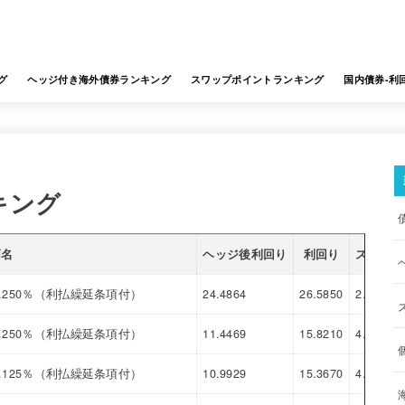
グ
ヘッジ付き海外債券ランキング
スワップポイントランキング
国内債券-利
キング
柄名
ヘッジ後利回り
利回り
スワップ
.250％（利払繰延条項付）
24.4864
26.5850
2.0986
.250％（利払繰延条項付）
11.4469
15.8210
4.3741
.125％（利払繰延条項付）
10.9929
15.3670
4.3741