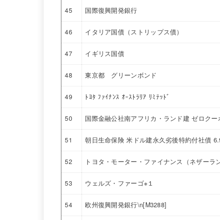
45
国際復興開発銀行
46
イタリア国債（ストリップス債）
47
イギリス国債
48
東京都 グリーンボンド
49
ﾄﾖﾀ ﾌｧｲﾅﾝｽ ｵｰｽﾄﾗﾘｱ ﾘﾐﾃｯﾄﾞ
50
国際金融公社南アフリカ・ランド建 ゼロクー
51
朝日生命保険 米ドル建永久劣後特約付社債 6
52
トヨタ・モーター・ファイナンス（ネザーラ
53
ウェルズ・ファーゴ※１
54
欧州復興開発銀行\n[M3288]