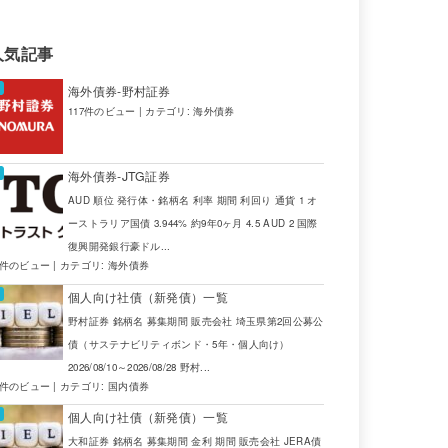
USD
JTG証券
人気記事
EUR
JTG証券
海外債券-野村証券
TRY
SBI証券
117件のビュー
|
カテゴリ:
海外債券
GBP
大和証券
海外債券-JTG証券
ZAR
JTG証券
AUD 順位 発行体・銘柄名 利率 期間 利回り 通貨 1 オ
ーストラリア国債 3.944% 約9年0ヶ月 4.5 AUD 2 国際
USD
JTG証券
復興開発銀行豪ドル...
4件のビュー
|
カテゴリ:
海外債券
ZAR
JTG証券
個人向け社債（新発債）一覧
USD
JTG証券
野村証券 銘柄名 募集期間 販売会社 埼玉県第2回公募公
債（サステナビリティボンド・5年・個人向け）
ZAR
SBI証券
2026/08/10～2026/08/28 野村...
2件のビュー
|
カテゴリ:
国内債券
ZAR
SBI証券
個人向け社債（新発債）一覧
大和証券 銘柄名 募集期間 金利 期間 販売会社 JERA債