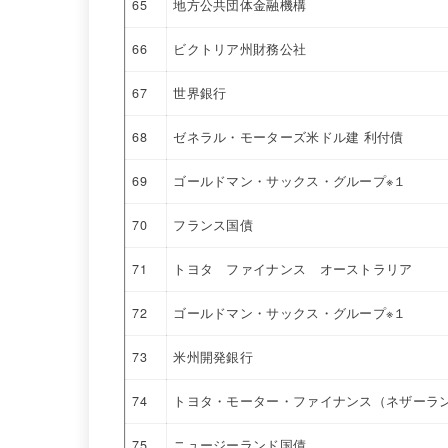
65
地方公共団体金融機構
66
ビクトリア州財務公社
67
世界銀行
68
ゼネラル・モーターズ米ドル建 利付債
69
ゴールドマン・サックス・グループ※１
70
フランス国債
71
トヨタ ファイナンス オーストラリア
72
ゴールドマン・サックス・グループ※１
73
米州開発銀行
74
トヨタ・モーター・ファイナンス（ネザーラ
75
ニュージーランド国債