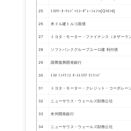
25
ﾄﾖﾀﾓｰﾀｰｸﾚｼﾞｯﾄｺｰﾎﾟﾚｰｼｮﾝ\n[Q1616]
26
米ドル建トルコ国債
27
トヨタ・モーター・ファイナンス（ネザーラ
28
ソフトバンクグループユーロ建 利付債
29
国際復興開発銀行
30
ﾄﾖﾀ ﾌｧｲﾅﾝｽ ｵｰｽﾄﾗﾘｱ ﾘﾐﾃｯﾄﾞ
31
トヨタ・モーター・クレジット・コーポレー
32
ニューサウス・ウェールズ財務公社
33
米州開発銀行
34
ニューサウス・ウェールズ財務公社