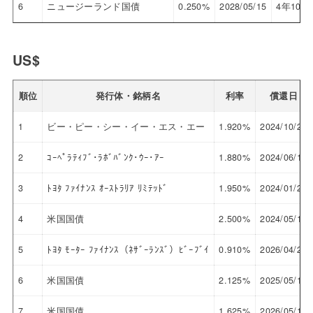
6
ニュージーランド国債
0.250%
2028/05/15
4年10ヵ
US$
順位
発行体・銘柄名
利率
償還日
1
ビー・ピー・シー・イー・エス・エー
1.920%
2024/10/25
2
ｺｰﾍﾟﾗﾃｨﾌﾞ･ﾗﾎﾞﾊﾞﾝｸ･ｳｰ･ｱｰ
1.880%
2024/06/18
3
ﾄﾖﾀ ﾌｧｲﾅﾝｽ ｵｰｽﾄﾗﾘｱ ﾘﾐﾃｯﾄﾞ
1.950%
2024/01/25
4
米国国債
2.500%
2024/05/15
5
ﾄﾖﾀ ﾓｰﾀｰ ﾌｧｲﾅﾝｽ（ﾈｻﾞｰﾗﾝｽﾞ）ﾋﾞｰﾌﾞｲ
0.910%
2026/04/27
6
米国国債
2.125%
2025/05/15
7
米国国債
1.625%
2026/05/15