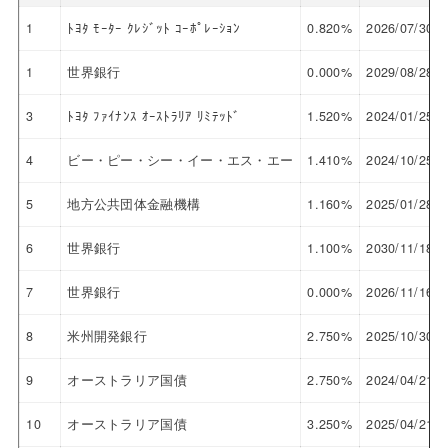
1
ﾄﾖﾀ ﾓｰﾀｰ ｸﾚｼﾞｯﾄ ｺｰﾎﾟﾚｰｼｮﾝ
0.820%
2026/07/30
1
世界銀行
0.000%
2029/08/28
3
ﾄﾖﾀ ﾌｧｲﾅﾝｽ ｵｰｽﾄﾗﾘｱ ﾘﾐﾃｯﾄﾞ
1.520%
2024/01/25
4
ビー・ピー・シー・イー・エス・エー
1.410%
2024/10/25
5
地方公共団体金融機構
1.160%
2025/01/28
6
世界銀行
1.100%
2030/11/18
7
世界銀行
0.000%
2026/11/16
8
米州開発銀行
2.750%
2025/10/30
9
オーストラリア国債
2.750%
2024/04/21
10
オーストラリア国債
3.250%
2025/04/21