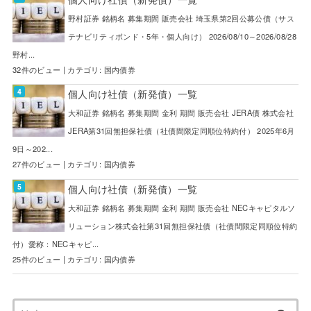
野村証券 銘柄名 募集期間 販売会社 埼玉県第2回公募公債（サス
テナビリティボンド・5年・個人向け） 2026/08/10～2026/08/28
野村...
32件のビュー
|
カテゴリ:
国内債券
個人向け社債（新発債）一覧
大和証券 銘柄名 募集期間 金利 期間 販売会社 JERA債 株式会社
JERA第31回無担保社債（社債間限定同順位特約付） 2025年6月
9日～202...
27件のビュー
|
カテゴリ:
国内債券
個人向け社債（新発債）一覧
大和証券 銘柄名 募集期間 金利 期間 販売会社 NECキャピタルソ
リューション株式会社第31回無担保社債（社債間限定同順位特約
付）愛称：NECキャピ...
25件のビュー
|
カテゴリ:
国内債券
検