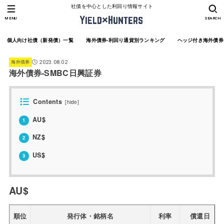
社債を中心とした利回り情報サイト
MENU
SEARCH
個人向け社債（新発債）一覧
海外債券-利回り通貨別ランキング
ヘッジ付き海外債券
海外債券
2023.08.02
海外債券-SMBC日興証券
Contents
[
hide
]
AU$
1
NZ$
2
US$
3
AU$
順位
発行体・銘柄名
利率
償還日