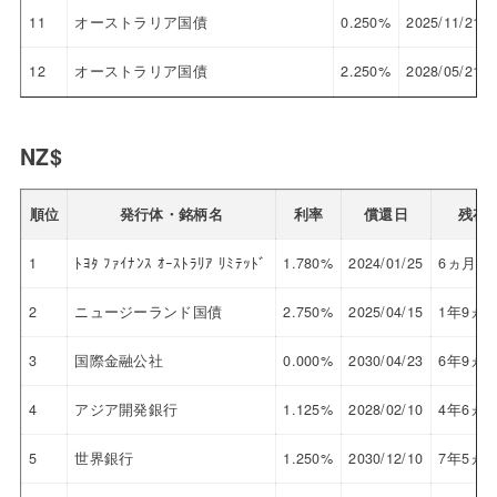
11
オーストラリア国債
0.250%
2025/11/21
12
オーストラリア国債
2.250%
2028/05/21
NZ$
順位
発行体・銘柄名
利率
償還日
残存
1
ﾄﾖﾀ ﾌｧｲﾅﾝｽ ｵｰｽﾄﾗﾘｱ ﾘﾐﾃｯﾄﾞ
1.780%
2024/01/25
6ヵ月
2
ニュージーランド国債
2.750%
2025/04/15
1年9ヵ
3
国際金融公社
0.000%
2030/04/23
6年9ヵ
4
アジア開発銀行
1.125%
2028/02/10
4年6ヵ
5
世界銀行
1.250%
2030/12/10
7年5ヵ