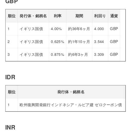
GBP
順位
発行体・銘柄名
利率
期間
利回り
通貨
1
イギリス国債
4.00%
約36年6ヶ月
4.000
GBP
2
イギリス国債
0.625%
約1年10ヶ月
3.544
GBP
3
イギリス国債
0.875%
約6年3ヶ月
3.309
GBP
IDR
順位
発行体・銘柄名
1
欧州復興開発銀行インドネシア・ルピア建 ゼロクーポン債
0.
INR