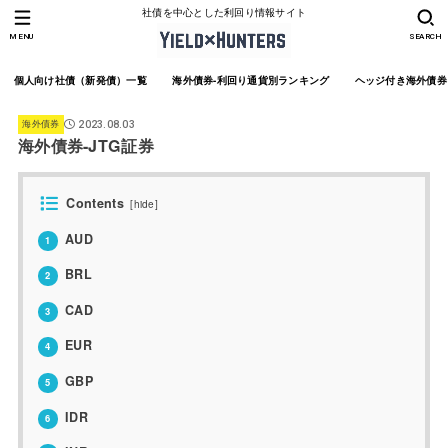
社債を中心とした利回り情報サイト
MENU
SEARCH
個人向け社債（新発債）一覧
海外債券-利回り通貨別ランキング
ヘッジ付き海外債券
海外債券
2023.08.03
海外債券-JTG証券
Contents
[
hide
]
AUD
1
BRL
2
CAD
3
EUR
4
GBP
5
IDR
6