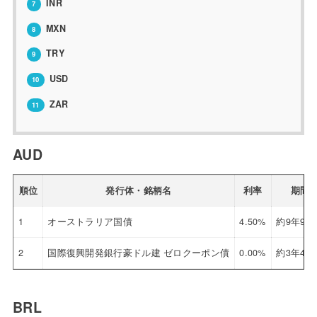
INR
7
MXN
8
TRY
9
USD
10
ZAR
11
AUD
順位
発行体・銘柄名
利率
期間
1
オーストラリア国債
4.50%
約9年9ヶ
2
国際復興開発銀行豪ドル建 ゼロクーポン債
0.00%
約3年4ヶ
BRL