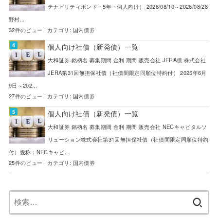
テナビリティボンド・5年・個人向け） 2026/08/10～2026/08/28
野村...
32件のビュー
|
カテゴリ:
国内債券
個人向け社債（新発債）一覧
大和証券 銘柄名 募集期間 金利 期間 販売会社 JERA債 株式会社
JERA第31回無担保社債（社債間限定同順位特約付） 2025年6月
9日～202...
27件のビュー
|
カテゴリ:
国内債券
個人向け社債（新発債）一覧
大和証券 銘柄名 募集期間 金利 期間 販売会社 NECキャピタルソ
リューション株式会社第31回無担保社債（社債間限定同順位特約
付）愛称：NECキャピ...
25件のビュー
|
カテゴリ:
国内債券
検
索: