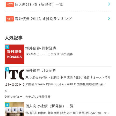
個人向け社債（新発債）一覧
海外債券-利回り通貨別ランキング
人気記事
海外債券-野村証券
122件のビュー
|
カテゴリ:
海外債券
海外債券-JTG証券
AUD 順位 発行体・銘柄名 利率 期間 利回り 通貨 1 オーストラリ
ア国債 3.944% 約9年0ヶ月 4.5 AUD 2 国際復興開発銀行豪ド
ル...
94件のビュー
|
カテゴリ:
海外債券
個人向け社債（新発債）一覧
野村証券 銘柄名 募集期間 販売会社 埼玉県第2回公募公債（サス