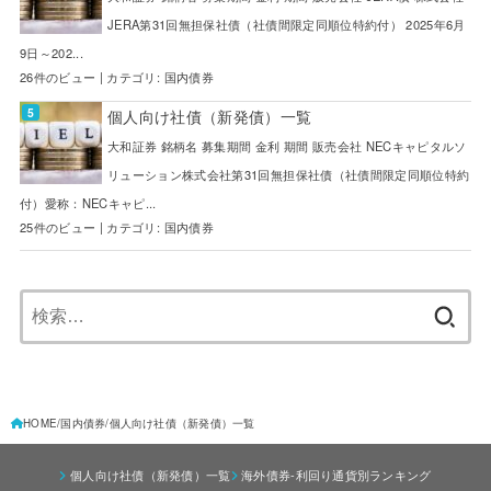
JERA第31回無担保社債（社債間限定同順位特約付） 2025年6月
9日～202...
26件のビュー
|
カテゴリ:
国内債券
個人向け社債（新発債）一覧
大和証券 銘柄名 募集期間 金利 期間 販売会社 NECキャピタルソ
リューション株式会社第31回無担保社債（社債間限定同順位特約
付）愛称：NECキャピ...
25件のビュー
|
カテゴリ:
国内債券
検
索:
HOME
国内債券
個人向け社債（新発債）一覧
個人向け社債（新発債）一覧
海外債券-利回り通貨別ランキング