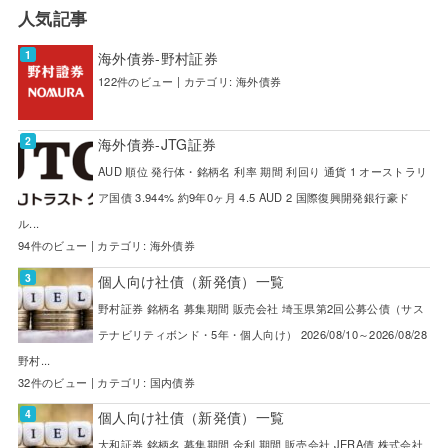
人気記事
海外債券-野村証券
122件のビュー
|
カテゴリ:
海外債券
海外債券-JTG証券
AUD 順位 発行体・銘柄名 利率 期間 利回り 通貨 1 オーストラリ
ア国債 3.944% 約9年0ヶ月 4.5 AUD 2 国際復興開発銀行豪ド
ル...
94件のビュー
|
カテゴリ:
海外債券
個人向け社債（新発債）一覧
野村証券 銘柄名 募集期間 販売会社 埼玉県第2回公募公債（サス
テナビリティボンド・5年・個人向け） 2026/08/10～2026/08/28
野村...
32件のビュー
|
カテゴリ:
国内債券
個人向け社債（新発債）一覧
大和証券 銘柄名 募集期間 金利 期間 販売会社 JERA債 株式会社