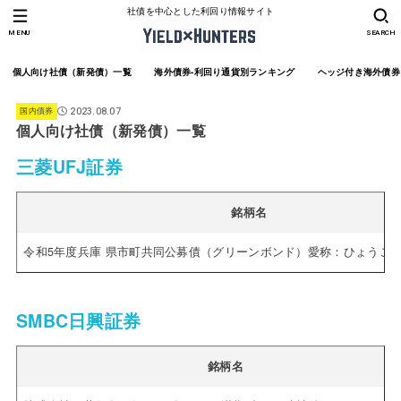
社債を中心とした利回り情報サイト
MENU
SEARCH
個人向け社債（新発債）一覧
海外債券-利回り通貨別ランキング
ヘッジ付き海外債券
国内債券
2023.08.07
個人向け社債（新発債）一覧
三菱UFJ証券
銘柄名
令和5年度兵庫 県市町共同公募債（グリーンボンド）愛称：ひょうご
SMBC日興証券
銘柄名