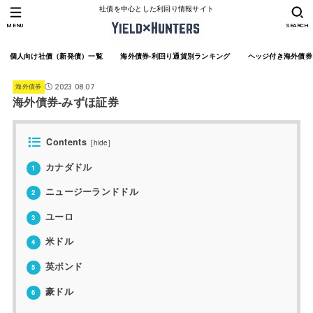
社債を中心とした利回り情報サイト
MENU
SEARCH
個人向け社債（新発債）一覧
海外債券-利回り通貨別ランキング
ヘッジ付き海外債券
海外債券
2023.08.07
海外債券-みずほ証券
Contents
[
hide
]
カナダドル
1
ニュージーランドドル
2
ユーロ
3
米ドル
4
英ポンド
5
豪ドル
6