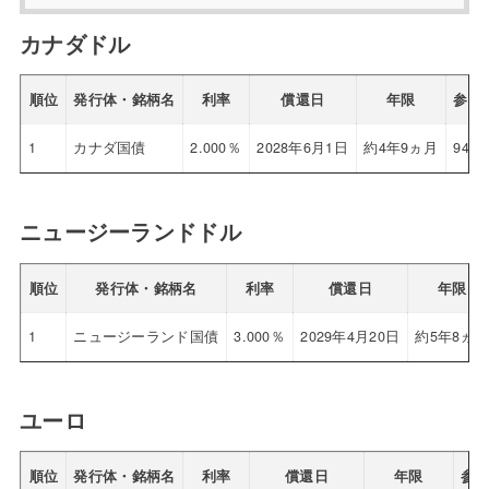
カナダドル
順位
発行体・銘柄名
利率
償還日
年限
参考
1
カナダ国債
2.000％
2028年6月1日
約4年9ヵ月
94.1
ニュージーランドドル
順位
発行体・銘柄名
利率
償還日
年限
1
ニュージーランド国債
3.000％
2029年4月20日
約5年8ヵ
ユーロ
順位
発行体・銘柄名
利率
償還日
年限
参