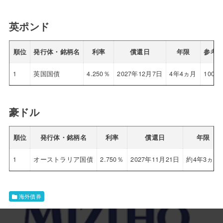
英ポンド
順位
発行体・銘柄名
利率
償還日
年限
参考
1
英国国債
4.250％
2027年12月7日
4年4ヵ月
100.5
豪ドル
順位
発行体・銘柄名
利率
償還日
年限
1
オーストラリア国債
2.750％
2027年11月21日
約4年3ヵ月
海外債券