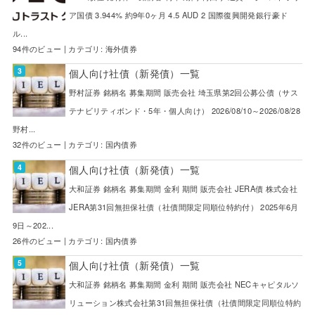
ア国債 3.944% 約9年0ヶ月 4.5 AUD 2 国際復興開発銀行豪ド
ル...
94件のビュー
|
カテゴリ:
海外債券
個人向け社債（新発債）一覧
野村証券 銘柄名 募集期間 販売会社 埼玉県第2回公募公債（サス
テナビリティボンド・5年・個人向け） 2026/08/10～2026/08/28
野村...
32件のビュー
|
カテゴリ:
国内債券
個人向け社債（新発債）一覧
大和証券 銘柄名 募集期間 金利 期間 販売会社 JERA債 株式会社
JERA第31回無担保社債（社債間限定同順位特約付） 2025年6月
9日～202...
26件のビュー
|
カテゴリ:
国内債券
個人向け社債（新発債）一覧
大和証券 銘柄名 募集期間 金利 期間 販売会社 NECキャピタルソ
リューション株式会社第31回無担保社債（社債間限定同順位特約