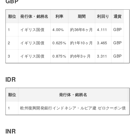
GBP
順位
発行体・銘柄名
利率
期間
利回り
通貨
1
イギリス国債
4.00%
約36年6ヶ月
4.111
GBP
2
イギリス国債
0.625%
約1年10ヶ月
3.465
GBP
3
イギリス国債
0.875%
約6年3ヶ月
3.311
GBP
IDR
順位
発行体・銘柄名
1
欧州復興開発銀行インドネシア・ルピア建 ゼロクーポン債
0.
INR