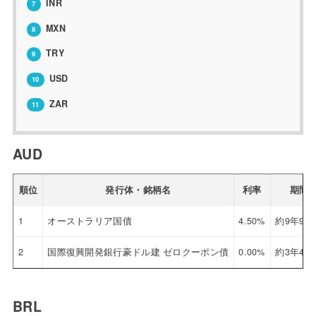
INR
7
MXN
8
TRY
9
USD
10
ZAR
11
AUD
順位
発行体・銘柄名
利率
期間
1
オーストラリア国債
4.50%
約9年9ヶ
2
国際復興開発銀行豪ドル建 ゼロクーポン債
0.00%
約3年4ヶ
BRL