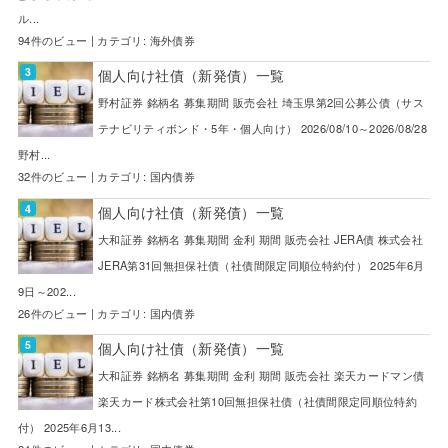
ル...
94件のビュー
|
カテゴリ:
海外債券
個人向け社債（新発債）一覧
野村証券 銘柄名 募集期間 販売会社 埼玉県第2回公募公債（サス
テナビリティボンド・5年・個人向け） 2026/08/10～2026/08/28
野村...
32件のビュー
|
カテゴリ:
国内債券
個人向け社債（新発債）一覧
大和証券 銘柄名 募集期間 金利 期間 販売会社 JERA債 株式会社
JERA第31回無担保社債（社債間限定同順位特約付） 2025年6月
9日～202...
26件のビュー
|
カテゴリ:
国内債券
個人向け社債（新発債）一覧
大和証券 銘柄名 募集期間 金利 期間 販売会社 楽天カードマン債
楽天カード株式会社第10回無担保社債（社債間限定同順位特約
付） 2025年6月13...