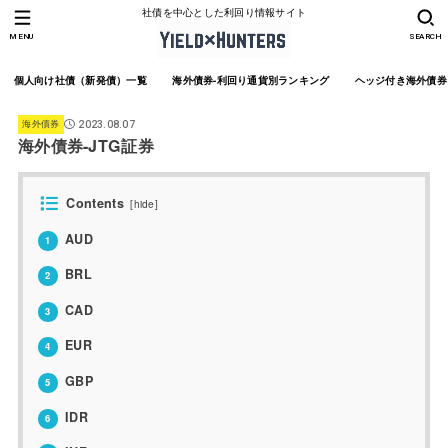
社債を中心とした利回り情報サイト
MENU
SEARCH
個人向け社債（新発債）一覧
海外債券-利回り通貨別ランキング
ヘッジ付き海外債券
海外債券
2023.08.07
海外債券-JTG証券
Contents
[
hide
]
AUD
1
BRL
2
CAD
3
EUR
4
GBP
5
IDR
6