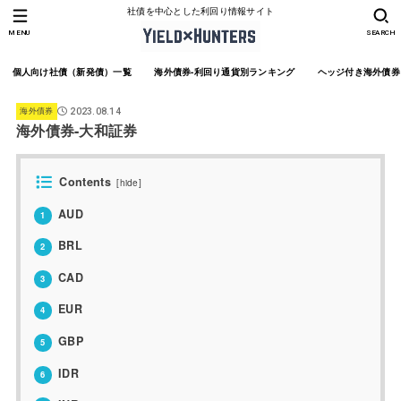
社債を中心とした利回り情報サイト
MENU
SEARCH
個人向け社債（新発債）一覧
海外債券-利回り通貨別ランキング
ヘッジ付き海外債券
海外債券
2023.08.14
海外債券-大和証券
Contents
[
hide
]
AUD
1
BRL
2
CAD
3
EUR
4
GBP
5
IDR
6