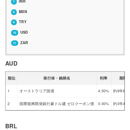
INR
7
MXN
8
TRY
9
USD
10
ZAR
11
AUD
順位
発行体・銘柄名
利率
期間
1
オーストラリア国債
4.50%
約9年8ヶ
2
国際復興開発銀行豪ドル建 ゼロクーポン債
0.00%
約3年4ヶ
BRL