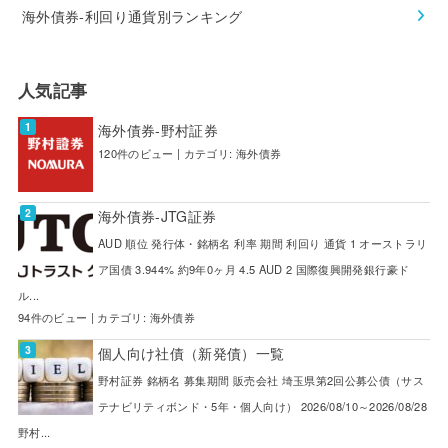
海外債券-利回り通貨別ランキング
人気記事
海外債券-野村証券
120件のビュー
|
カテゴリ:
海外債券
海外債券-JTG証券
AUD 順位 発行体・銘柄名 利率 期間 利回り 通貨 1 オーストラリ
ア国債 3.944% 約9年0ヶ月 4.5 AUD 2 国際復興開発銀行豪ド
ル...
94件のビュー
|
カテゴリ:
海外債券
個人向け社債（新発債）一覧
野村証券 銘柄名 募集期間 販売会社 埼玉県第2回公募公債（サス
テナビリティボンド・5年・個人向け） 2026/08/10～2026/08/28
野村...