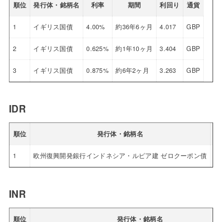
順位
発行体・銘柄名
利率
期間
利回り
通貨
1
イギリス国債
4.00%
約36年6ヶ月
4.017
GBP
2
イギリス国債
0.625%
約1年10ヶ月
3.404
GBP
3
イギリス国債
0.875%
約6年2ヶ月
3.263
GBP
IDR
順位
発行体・銘柄名
1
欧州復興開発銀行インドネシア・ルピア建 ゼロクーポン債
0.
INR
順位
発行体・銘柄名