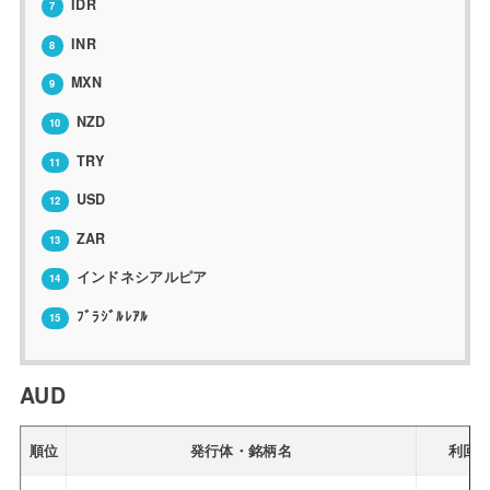
IDR
7
INR
8
MXN
9
NZD
10
TRY
11
USD
12
ZAR
13
インドネシアルピア
14
ﾌﾞﾗｼﾞﾙﾚｱﾙ
15
AUD
順位
発行体・銘柄名
利回