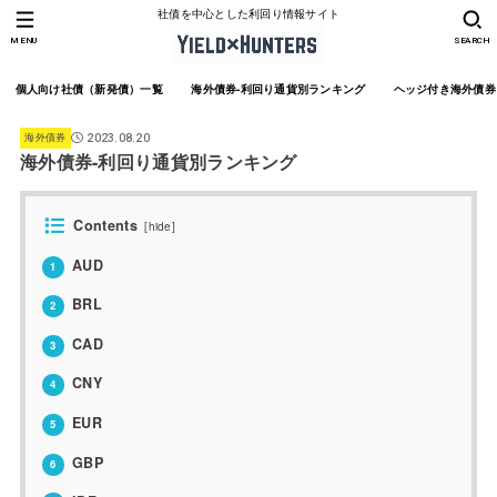
社債を中心とした利回り情報サイト
MENU
SEARCH
個人向け社債（新発債）一覧
海外債券-利回り通貨別ランキング
ヘッジ付き海外債券
海外債券
2023.08.20
海外債券-利回り通貨別ランキング
Contents
[
hide
]
AUD
1
BRL
2
CAD
3
CNY
4
EUR
5
GBP
6