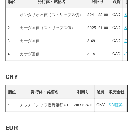
順位
発行体・銘柄名
利回り
通貨
販
1
オンタリオ州債（ストリップス債）
2041122.00
CAD
SBI
2
カナダ国債（ストリップス債）
2025121.00
CAD
SBI
3
カナダ国債
3.49
CAD
みず
4
カナダ国債
3.15
CAD
JT
CNY
順位
発行体・銘柄名
利回り
通貨
販売会社
1
アジアインフラ投資銀行※１
2025324.0
CNY
SBI証券
EUR