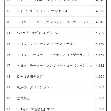
11
ﾄﾖﾀﾓｰﾀｰﾌｧｲﾅﾝｽﾈｻﾞｰﾗﾝｽﾞﾋﾞｰﾌﾞｲ[Q1607]
4.940
12
ﾄﾖﾀﾓｰﾀｰｸﾚｼﾞｯﾄｺｰﾎﾟﾚｰｼｮﾝ[Q1354]
4.920
13
トヨタ・モーター・クレジット・コーポレーション
4.815
14
ﾄﾖﾀ ﾓｰﾀｰ ｸﾚｼﾞｯﾄ ｺｰﾎﾟﾚｰｼｮﾝ
4.720
15
トヨタ・ファイナンス・オーストラリア
4.669
16
トヨタ・モーター・ファイナンス（ネザーランズ）
4.668
17
トヨタ・モーター・クレジット・コーポレーション
4.632
18
欧州復興開発銀行
4.600
19
東京都 グリーンボンド
4.563
20
世界銀行
4.530
21
ﾋﾞｸﾄﾘｱ州財務公社[T3184]
4.500