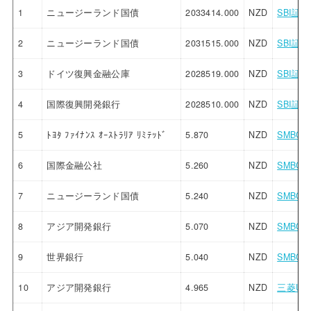
1
ニュージーランド国債
2033414.000
NZD
SBI証券
2
ニュージーランド国債
2031515.000
NZD
SBI証券
3
ドイツ復興金融公庫
2028519.000
NZD
SBI証券
4
国際復興開発銀行
2028510.000
NZD
SBI証券
5
ﾄﾖﾀ ﾌｧｲﾅﾝｽ ｵｰｽﾄﾗﾘｱ ﾘﾐﾃｯﾄﾞ
5.870
NZD
SMBC
6
国際金融公社
5.260
NZD
SMBC
7
ニュージーランド国債
5.240
NZD
SMBC
8
アジア開発銀行
5.070
NZD
SMBC
9
世界銀行
5.040
NZD
SMBC
10
アジア開発銀行
4.965
NZD
三菱UF