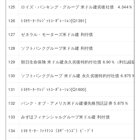
125
ロイズ・バンキング・グループ 米ドル建劣後社債 4.344％ 20
126
ﾄﾖﾀﾓｰﾀｰｸﾚｼﾞｯﾄｺｰﾎﾟﾚｰｼｮﾝ[Q1391]
127
ゼネラル・モーターズ米ドル建 利付債
128
ソフトバンクグループ米ドル建 利付債
129
朝日生命保険 米ドル建永久劣後特約付社債 6.90％（利払繰延
130
ソフトバンクグループ 米ドル建 永久劣後特約付社債 6.875％
131
ﾄﾖﾀﾓｰﾀｰｸﾚｼﾞｯﾄｺｰﾎﾟﾚｰｼｮﾝ[Q1600]
132
バンク・オブ・アメリカ米ドル建優先株預託証券 5.875％
133
みずほフィナンシャルグループ米ドル建 利付債
134
ﾄﾖﾀ ﾓｰﾀｰ ﾌｧｲﾅﾝｽ（ﾈｻﾞｰﾗﾝｽﾞ）ﾋﾞｰﾌﾞｲ