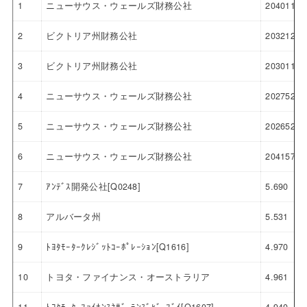
1
ニューサウス・ウェールズ財務公社
20401120
2
ビクトリア州財務公社
20321220
3
ビクトリア州財務公社
20301120
4
ニューサウス・ウェールズ財務公社
2027520.
5
ニューサウス・ウェールズ財務公社
2026520.
6
ニューサウス・ウェールズ財務公社
204157.0
7
ｱﾝﾃﾞｽ開発公社[Q0248]
5.690
8
アルバータ州
5.531
9
ﾄﾖﾀﾓｰﾀｰｸﾚｼﾞｯﾄｺｰﾎﾟﾚｰｼｮﾝ[Q1616]
4.970
10
トヨタ・ファイナンス・オーストラリア
4.961