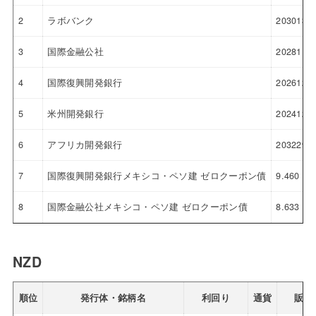
2
ラボバンク
2030130.
3
国際金融公社
2028118.
4
国際復興開発銀行
2026122.
5
米州開発銀行
2024125.
6
アフリカ開発銀行
203229.0
7
国際復興開発銀行メキシコ・ペソ建 ゼロクーポン債
9.460
8
国際金融公社メキシコ・ペソ建 ゼロクーポン債
8.633
NZD
順位
発行体・銘柄名
利回り
通貨
販売