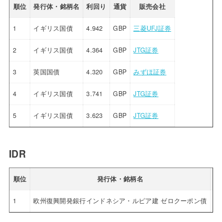
順位
発行体・銘柄名
利回り
通貨
販売会社
1
イギリス国債
4.942
GBP
三菱UFJ証券
2
イギリス国債
4.364
GBP
JTG証券
3
英国国債
4.320
GBP
みずほ証券
4
イギリス国債
3.741
GBP
JTG証券
5
イギリス国債
3.623
GBP
JTG証券
IDR
順位
発行体・銘柄名
利
1
欧州復興開発銀行インドネシア・ルピア建 ゼロクーポン債
4.