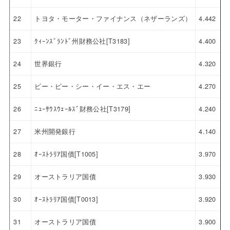
22
トヨタ・モーター・ファイナンス（ネザーランズ）
4.442
23
ｸｨｰﾝｽﾞﾗﾝﾄﾞ州財務公社[T3183]
4.400
24
世界銀行
4.320
25
ビー・ピー・シー・イー・エス・エー
4.270
26
ﾆｭｰｻｳｽｳｪｰﾙｽﾞ財務公社[T3179]
4.240
27
米州開発銀行
4.140
28
ｵｰｽﾄﾗﾘｱ国債[T1005]
3.970
29
オーストラリア国債
3.930
30
ｵｰｽﾄﾗﾘｱ国債[T0013]
3.920
31
オーストラリア国債
3.900