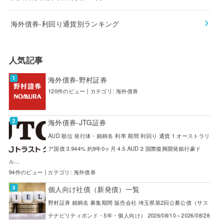
海外債券-利回り通貨別ランキング
人気記事
海外債券-野村証券
120件のビュー
|
カテゴリ:
海外債券
海外債券-JTG証券
AUD 順位 発行体・銘柄名 利率 期間 利回り 通貨 1 オーストラリ
ア国債 3.944% 約9年0ヶ月 4.5 AUD 2 国際復興開発銀行豪ド
ル...
94件のビュー
|
カテゴリ:
海外債券
個人向け社債（新発債）一覧
野村証券 銘柄名 募集期間 販売会社 埼玉県第2回公募公債（サス
テナビリティボンド・5年・個人向け） 2026/08/10～2026/08/28