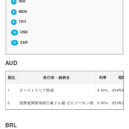
INR
7
MXN
8
TRY
9
USD
10
ZAR
11
AUD
順位
発行体・銘柄名
利率
期間
1
オーストラリア国債
4.50%
約9年8ヶ
2
国際復興開発銀行豪ドル建 ゼロクーポン債
0.00%
約3年2ヶ
BRL