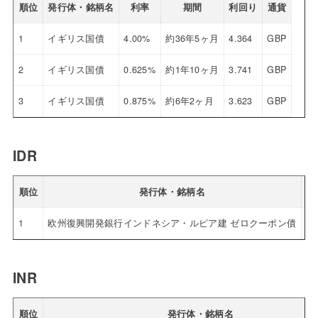
順位
発行体・銘柄名
利率
期間
利回り
通貨
1
イギリス国債
4.00%
約36年5ヶ月
4.364
GBP
2
イギリス国債
0.625%
約1年10ヶ月
3.741
GBP
3
イギリス国債
0.875%
約6年2ヶ月
3.623
GBP
IDR
順位
発行体・銘柄名
1
欧州復興開発銀行インドネシア・ルピア建 ゼロクーポン債
0.
INR
順位
発行体・銘柄名