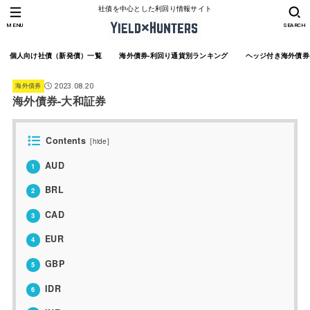
社債を中心とした利回り情報サイト
MENU
SEARCH
個人向け社債（新発債）一覧
海外債券-利回り通貨別ランキング
ヘッジ付き海外債券
海外債券
2023.08.20
海外債券-大和証券
Contents
[
hide
]
AUD
1
BRL
2
CAD
3
EUR
4
GBP
5
IDR
6