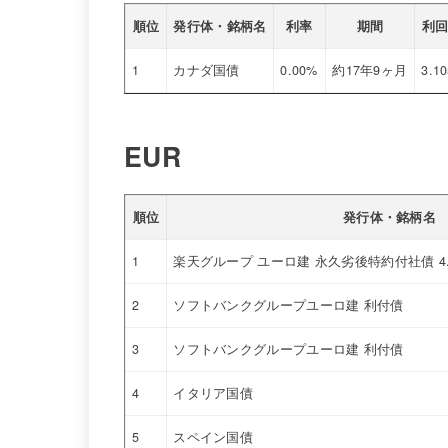
順位
発行体・銘柄名
利率
期間
利
1
カナダ国債
0.00%
約17年9ヶ月
3.1
EUR
順位
発行体・銘柄名
1
楽天グループ ユーロ建 永久劣後特約付社債 4
2
ソフトバンクグループユーロ建 利付債
3
ソフトバンクグループユーロ建 利付債
4
イタリア国債
5
スペイン国債