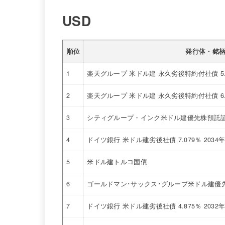
USD
順位
発行体・銘
1
楽天グループ 米ドル建 永久劣後特約付社債 5
2
楽天グループ 米ドル建 永久劣後特約付社債 6
3
シティグループ・インク米ドル建優先株預託証券
4
ドイツ銀行 米ドル建劣後社債 7.079％ 2034
5
米ドル建トルコ国債
6
ゴールドマン･サックス･グループ米ドル建優先株
7
ドイツ銀行 米ドル建劣後社債 4.875％ 2032