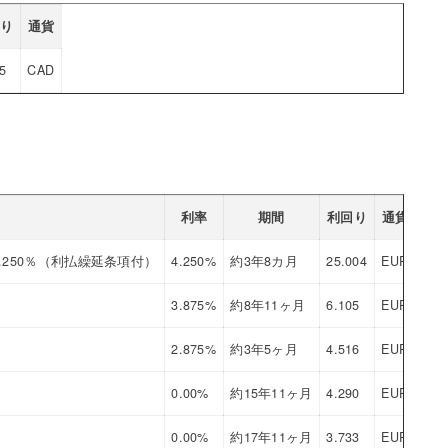
回り
通貨
05
CAD
利率
期間
利回り
通貨
.250％（利払繰延条項付）
4.250%
約3年8カ月
25.004
EUR
3.875%
約8年11ヶ月
6.105
EUR
2.875%
約3年5ヶ月
4.516
EUR
0.00%
約15年11ヶ月
4.290
EUR
0.00%
約17年11ヶ月
3.733
EUR