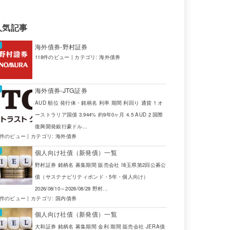
人気記事
海外債券-野村証券
118件のビュー
|
カテゴリ:
海外債券
海外債券-JTG証券
AUD 順位 発行体・銘柄名 利率 期間 利回り 通貨 1 オ
ーストラリア国債 3.944% 約9年0ヶ月 4.5 AUD 2 国際
復興開発銀行豪ドル...
4件のビュー
|
カテゴリ:
海外債券
個人向け社債（新発債）一覧
野村証券 銘柄名 募集期間 販売会社 埼玉県第2回公募公
債（サステナビリティボンド・5年・個人向け）
2026/08/10～2026/08/28 野村...
2件のビュー
|
カテゴリ:
国内債券
個人向け社債（新発債）一覧
大和証券 銘柄名 募集期間 金利 期間 販売会社 JERA債