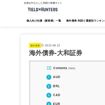
社債を中心とした利回り情報サイト
個人向け社債（新発債）一覧
海外債券-利回り通貨別ランキン
海外債券-JTG証券
海外債券-大和証券
海外債券-SMBC日興証券
海外債券-みずほ証券
海外債券-三菱UFJ証券
海外債券-楽天証券
海外債券-SBI証券
海外債券-野村証券
海外債券
2023.08.22
海外債券-大和証券
Contents
[
hide
]
AUD
1
BRL
2
CAD
3
EUR
4