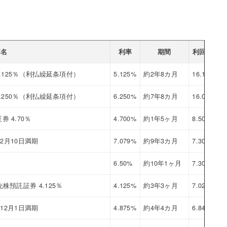
柄名
利率
期間
利回り
通
.125％（利払繰延条項付）
5.125%
約2年8カ月
16.184
U
.250％（利払繰延条項付）
6.250%
約7年8カ月
16.056
U
 4.70％
4.700%
約1年5ヶ月
8.507
U
年2月10日満期
7.079%
約9年3カ月
7.304
U
6.50%
約10年1ヶ月
7.303
U
預託証券 4.125％
4.125%
約3年3ヶ月
7.022
U
年12月1日満期
4.875%
約4年4カ月
6.845
U