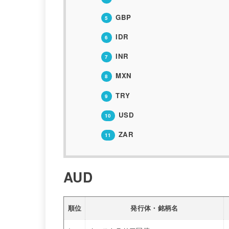
GBP
5
IDR
6
INR
7
MXN
8
TRY
9
USD
10
ZAR
11
AUD
順位
発行体・銘柄名