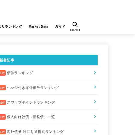
回りランキング
Market Data
ガイド
SEARCH
新着記事
債券ランキング
ヘッジ付き海外債券ランキング
スワップポイントランキング
個人向け社債（新発債）一覧
海外債券-利回り通貨別ランキング