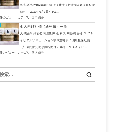
株式会社JERA第31回無担保社債（社債間限定同順位特
約付） 2025年6月9日～202...
5件のビュー
|
カテゴリ:
国内債券
個人向け社債（新発債）一覧
大和証券 銘柄名 募集期間 金利 期間 販売会社 NECキ
ャピタルソリューション株式会社第31回無担保社債
（社債間限定同順位特約付）愛称：NECキャピ...
4件のビュー
|
カテゴリ:
国内債券
検
索: