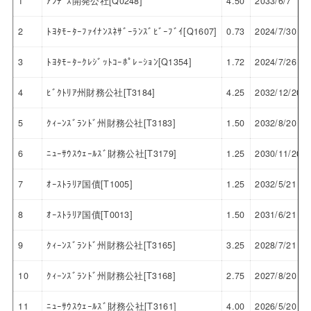
1
ｱﾝﾃﾞｽ開発公社[Q0248]
4.50
2033/6/7
2
ﾄﾖﾀﾓｰﾀｰﾌｧｲﾅﾝｽﾈｻﾞｰﾗﾝｽﾞﾋﾞｰﾌﾞｲ[Q1607]
0.73
2024/7/30
3
ﾄﾖﾀﾓｰﾀｰｸﾚｼﾞｯﾄｺｰﾎﾟﾚｰｼｮﾝ[Q1354]
1.72
2024/7/26
4
ﾋﾞｸﾄﾘｱ州財務公社[T3184]
4.25
2032/12/20
5
ｸｨｰﾝｽﾞﾗﾝﾄﾞ州財務公社[T3183]
1.50
2032/8/20
6
ﾆｭｰｻｳｽｳｪｰﾙｽﾞ財務公社[T3179]
1.25
2030/11/20
7
ｵｰｽﾄﾗﾘｱ国債[T1005]
1.25
2032/5/21
8
ｵｰｽﾄﾗﾘｱ国債[T0013]
1.50
2031/6/21
9
ｸｨｰﾝｽﾞﾗﾝﾄﾞ州財務公社[T3165]
3.25
2028/7/21
10
ｸｨｰﾝｽﾞﾗﾝﾄﾞ州財務公社[T3168]
2.75
2027/8/20
11
ﾆｭｰｻｳｽｳｪｰﾙｽﾞ財務公社[T3161]
4.00
2026/5/20