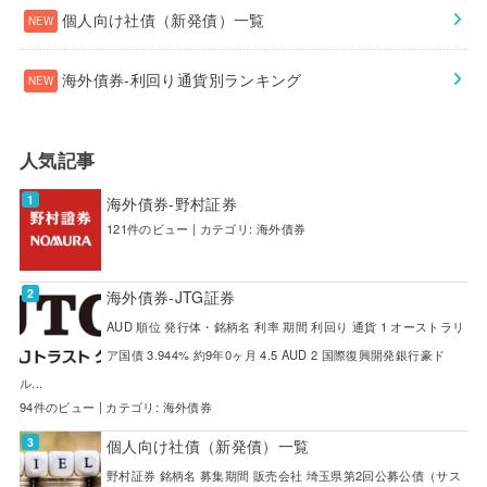
個人向け社債（新発債）一覧
海外債券-利回り通貨別ランキング
人気記事
海外債券-野村証券
121件のビュー
|
カテゴリ:
海外債券
海外債券-JTG証券
AUD 順位 発行体・銘柄名 利率 期間 利回り 通貨 1 オーストラリ
ア国債 3.944% 約9年0ヶ月 4.5 AUD 2 国際復興開発銀行豪ド
ル...
94件のビュー
|
カテゴリ:
海外債券
個人向け社債（新発債）一覧
野村証券 銘柄名 募集期間 販売会社 埼玉県第2回公募公債（サス