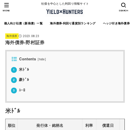
社債を中心とした利回り情報サイト
MENU
SEARCH
個人向け社債（新発債）一覧
海外債券-利回り通貨別ランキング
ヘッジ付き海外債券
海外債券
2023.08.23
海外債券-野村証券
Contents
[
hide
]
米ﾄﾞﾙ
1
豪ﾄﾞﾙ
2
ﾕｰﾛ
3
米ﾄﾞﾙ
順位
発行体・銘柄名
利率
償還日