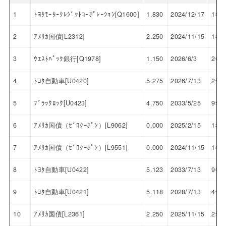
1
ﾄﾖﾀﾓｰﾀｰｸﾚｼﾞｯﾄｺｰﾎﾟﾚｰｼｮﾝ[Q1600]
1.830
2024/12/17
1年
2
ｱﾒﾘｶ国債[L2312]
2.250
2024/11/15
1年
3
ｳｴｽﾄﾊﾟｯｸ銀行[Q1978]
1.150
2026/6/3
2年
4
ﾄﾖﾀ自動車[U0420]
5.275
2026/7/13
2年
5
ﾌﾞﾗｯｸﾛｯｸ[U0423]
4.750
2033/5/25
9年
6
ｱﾒﾘｶ国債（ｾﾞﾛｸｰﾎﾟﾝ）[L9062]
0.000
2025/2/15
1年
7
ｱﾒﾘｶ国債（ｾﾞﾛｸｰﾎﾟﾝ）[L9551]
0.000
2024/11/15
1年
8
ﾄﾖﾀ自動車[U0422]
5.123
2033/7/13
9年
9
ﾄﾖﾀ自動車[U0421]
5.118
2028/7/13
4年
10
ｱﾒﾘｶ国債[L2361]
2.250
2025/11/15
2年