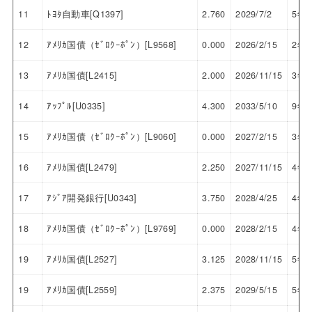
11
ﾄﾖﾀ自動車[Q1397]
2.760
2029/7/2
5年
12
ｱﾒﾘｶ国債（ｾﾞﾛｸｰﾎﾟﾝ）[L9568]
0.000
2026/2/15
2年
13
ｱﾒﾘｶ国債[L2415]
2.000
2026/11/15
3年
14
ｱｯﾌﾟﾙ[U0335]
4.300
2033/5/10
9年
15
ｱﾒﾘｶ国債（ｾﾞﾛｸｰﾎﾟﾝ）[L9060]
0.000
2027/2/15
3年
16
ｱﾒﾘｶ国債[L2479]
2.250
2027/11/15
4年
17
ｱｼﾞｱ開発銀行[U0343]
3.750
2028/4/25
4年
18
ｱﾒﾘｶ国債（ｾﾞﾛｸｰﾎﾟﾝ）[L9769]
0.000
2028/2/15
4年
19
ｱﾒﾘｶ国債[L2527]
3.125
2028/11/15
5年
19
ｱﾒﾘｶ国債[L2559]
2.375
2029/5/15
5年