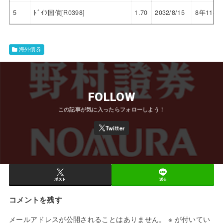
5
ﾄﾞｲﾂ国債[R0398]
1.70
2032/8/15
8年11ヶ
海外債券
FOLLOW
ポスト
送る
コメントを残す
メールアドレスが公開されることはありません。
※
が付いてい