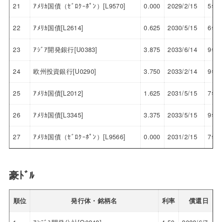
21
ｱﾒﾘｶ国債（ｾﾞﾛｸｰﾎﾟﾝ）[L9570]
0.000
2029/2/15
5年
22
ｱﾒﾘｶ国債[L2614]
0.625
2030/5/15
6年
23
ｱｼﾞｱ開発銀行[U0383]
3.875
2033/6/14
9年
24
欧州投資銀行[U0290]
3.750
2033/2/14
9年
25
ｱﾒﾘｶ国債[L2012]
1.625
2031/5/15
7年
26
ｱﾒﾘｶ国債[L3345]
3.375
2033/5/15
9年
27
ｱﾒﾘｶ国債（ｾﾞﾛｸｰﾎﾟﾝ）[L9566]
0.000
2031/2/15
7年
豪ﾄﾞﾙ
順位
発行体・銘柄名
利率
償還日