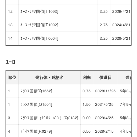
12
ｵｰｽﾄﾗﾘｱ国債[T1093]
3.25
2029/4/21
13
ｵｰｽﾄﾗﾘｱ国債[T1092]
2.75
2024/4/21
14
ｵｰｽﾄﾗﾘｱ国債[T0004]
2.25
2028/5/21
ﾕｰﾛ
順位
発行体・銘柄名
利率
償還日
残存
1
ﾌﾗﾝｽ国債[Q1652]
0.75
2028/11/25
5年3ヶ月
1
ﾌﾗﾝｽ国債[Q1501]
1.50
2031/5/25
7年9ヶ月
3
ﾌﾗﾝｽ国債（ｾﾞﾛｸｰﾎﾟﾝ）[Q2132]
0.00
2029/4/25
5年8ヶ月
4
ﾄﾞｲﾂ国債[R0279]
0.50
2028/2/15
4年5ヶ月