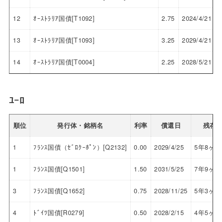
12
ｵｰｽﾄﾗﾘｱ国債[T1092]
2.75
2024/4/21
13
ｵｰｽﾄﾗﾘｱ国債[T1093]
3.25
2029/4/21
14
ｵｰｽﾄﾗﾘｱ国債[T0004]
2.25
2028/5/21
ﾕｰﾛ
順位
発行体・銘柄名
利率
償還日
残存
1
ﾌﾗﾝｽ国債（ｾﾞﾛｸｰﾎﾟﾝ）[Q2132]
0.00
2029/4/25
5年8ヶ月
1
ﾌﾗﾝｽ国債[Q1501]
1.50
2031/5/25
7年9ヶ月
3
ﾌﾗﾝｽ国債[Q1652]
0.75
2028/11/25
5年3ヶ月
4
ﾄﾞｲﾂ国債[R0279]
0.50
2028/2/15
4年5ヶ月