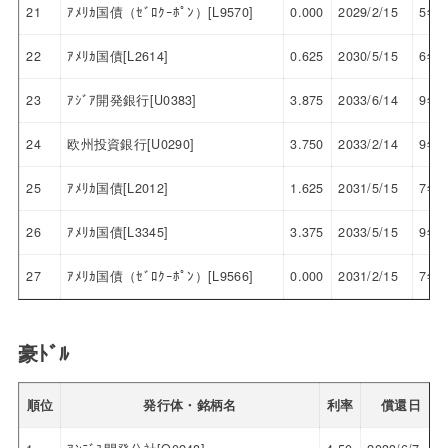
21
ｱﾒﾘｶ国債（ｾﾞﾛｸｰﾎﾟﾝ）[L9570]
0.000
2029/2/15
5年
22
ｱﾒﾘｶ国債[L2614]
0.625
2030/5/15
6年
23
ｱｼﾞｱ開発銀行[U0383]
3.875
2033/6/14
9年
24
欧州投資銀行[U0290]
3.750
2033/2/14
9年
25
ｱﾒﾘｶ国債[L2012]
1.625
2031/5/15
7年
26
ｱﾒﾘｶ国債[L3345]
3.375
2033/5/15
9年
27
ｱﾒﾘｶ国債（ｾﾞﾛｸｰﾎﾟﾝ）[L9566]
0.000
2031/2/15
7年
豪ﾄﾞﾙ
順位
発行体・銘柄名
利率
償還日