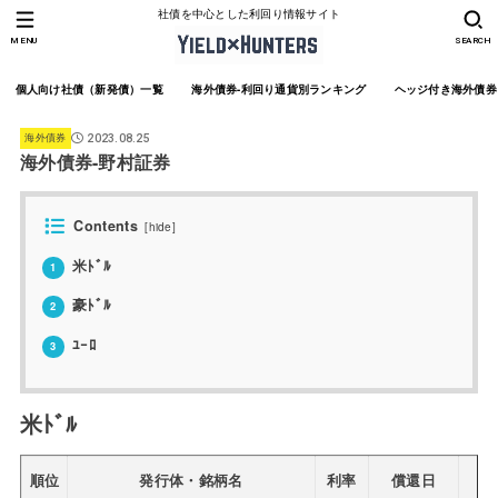
社債を中心とした利回り情報サイト
MENU
SEARCH
個人向け社債（新発債）一覧
海外債券-利回り通貨別ランキング
ヘッジ付き海外債券
海外債券
2023.08.25
海外債券-野村証券
Contents
[
hide
]
米ﾄﾞﾙ
1
豪ﾄﾞﾙ
2
ﾕｰﾛ
3
米ﾄﾞﾙ
順位
発行体・銘柄名
利率
償還日