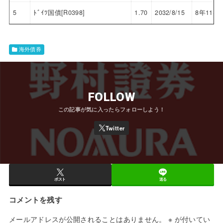
5
ﾄﾞｲﾂ国債[R0398]
1.70
2032/8/15
8年11ヶ
海外債券
FOLLOW
ポスト
送る
コメントを残す
メールアドレスが公開されることはありません。
※
が付いてい