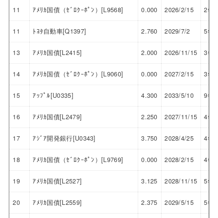
11
ｱﾒﾘｶ国債（ｾﾞﾛｸｰﾎﾟﾝ）[L9568]
0.000
2026/2/15
2年
11
ﾄﾖﾀ自動車[Q1397]
2.760
2029/7/2
5年
13
ｱﾒﾘｶ国債[L2415]
2.000
2026/11/15
3年
14
ｱﾒﾘｶ国債（ｾﾞﾛｸｰﾎﾟﾝ）[L9060]
0.000
2027/2/15
3年
15
ｱｯﾌﾟﾙ[U0335]
4.300
2033/5/10
9年
16
ｱﾒﾘｶ国債[L2479]
2.250
2027/11/15
4年
17
ｱｼﾞｱ開発銀行[U0343]
3.750
2028/4/25
4年
18
ｱﾒﾘｶ国債（ｾﾞﾛｸｰﾎﾟﾝ）[L9769]
0.000
2028/2/15
4年
19
ｱﾒﾘｶ国債[L2527]
3.125
2028/11/15
5年
20
ｱﾒﾘｶ国債[L2559]
2.375
2029/5/15
5年