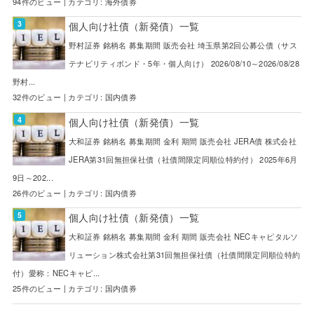
94件のビュー
|
カテゴリ:
海外債券
個人向け社債（新発債）一覧
野村証券 銘柄名 募集期間 販売会社 埼玉県第2回公募公債（サス
テナビリティボンド・5年・個人向け） 2026/08/10～2026/08/28
野村...
32件のビュー
|
カテゴリ:
国内債券
個人向け社債（新発債）一覧
大和証券 銘柄名 募集期間 金利 期間 販売会社 JERA債 株式会社
JERA第31回無担保社債（社債間限定同順位特約付） 2025年6月
9日～202...
26件のビュー
|
カテゴリ:
国内債券
個人向け社債（新発債）一覧
大和証券 銘柄名 募集期間 金利 期間 販売会社 NECキャピタルソ
リューション株式会社第31回無担保社債（社債間限定同順位特約
付）愛称：NECキャピ...
25件のビュー
|
カテゴリ:
国内債券