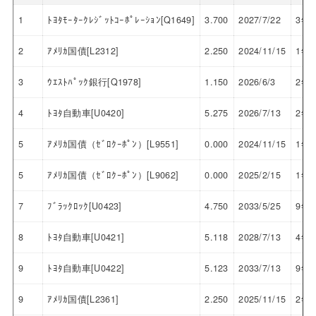
1
ﾄﾖﾀﾓｰﾀｰｸﾚｼﾞｯﾄｺｰﾎﾟﾚｰｼｮﾝ[Q1649]
3.700
2027/7/22
3年
2
ｱﾒﾘｶ国債[L2312]
2.250
2024/11/15
1年
3
ｳｴｽﾄﾊﾟｯｸ銀行[Q1978]
1.150
2026/6/3
2年
4
ﾄﾖﾀ自動車[U0420]
5.275
2026/7/13
2年
5
ｱﾒﾘｶ国債（ｾﾞﾛｸｰﾎﾟﾝ）[L9551]
0.000
2024/11/15
1年
5
ｱﾒﾘｶ国債（ｾﾞﾛｸｰﾎﾟﾝ）[L9062]
0.000
2025/2/15
1年
7
ﾌﾞﾗｯｸﾛｯｸ[U0423]
4.750
2033/5/25
9年
8
ﾄﾖﾀ自動車[U0421]
5.118
2028/7/13
4年
9
ﾄﾖﾀ自動車[U0422]
5.123
2033/7/13
9年
9
ｱﾒﾘｶ国債[L2361]
2.250
2025/11/15
2年