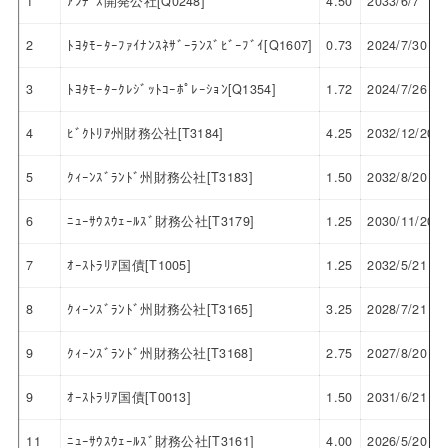
1
ｱﾝﾃﾞｽ開発公社[Q0248]
4.50
2033/6/7
2
ﾄﾖﾀﾓｰﾀｰﾌｧｲﾅﾝｽﾈｻﾞｰﾗﾝｽﾞﾋﾞｰﾌﾞｲ[Q1607]
0.73
2024/7/30
3
ﾄﾖﾀﾓｰﾀｰｸﾚｼﾞｯﾄｺｰﾎﾟﾚｰｼｮﾝ[Q1354]
1.72
2024/7/26
4
ﾋﾞｸﾄﾘｱ州財務公社[T3184]
4.25
2032/12/20
5
ｸｨｰﾝｽﾞﾗﾝﾄﾞ州財務公社[T3183]
1.50
2032/8/20
6
ﾆｭｰｻｳｽｳｪｰﾙｽﾞ財務公社[T3179]
1.25
2030/11/20
7
ｵｰｽﾄﾗﾘｱ国債[T1005]
1.25
2032/5/21
8
ｸｨｰﾝｽﾞﾗﾝﾄﾞ州財務公社[T3165]
3.25
2028/7/21
9
ｸｨｰﾝｽﾞﾗﾝﾄﾞ州財務公社[T3168]
2.75
2027/8/20
9
ｵｰｽﾄﾗﾘｱ国債[T0013]
1.50
2031/6/21
11
ﾆｭｰｻｳｽｳｪｰﾙｽﾞ財務公社[T3161]
4.00
2026/5/20