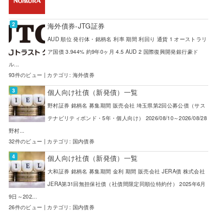
海外債券-JTG証券
AUD 順位 発行体・銘柄名 利率 期間 利回り 通貨 1 オーストラリ
ア国債 3.944% 約9年0ヶ月 4.5 AUD 2 国際復興開発銀行豪ド
ル...
93件のビュー
|
カテゴリ:
海外債券
個人向け社債（新発債）一覧
野村証券 銘柄名 募集期間 販売会社 埼玉県第2回公募公債（サス
テナビリティボンド・5年・個人向け） 2026/08/10～2026/08/28
野村...
32件のビュー
|
カテゴリ:
国内債券
個人向け社債（新発債）一覧
大和証券 銘柄名 募集期間 金利 期間 販売会社 JERA債 株式会社
JERA第31回無担保社債（社債間限定同順位特約付） 2025年6月
9日～202...
26件のビュー
|
カテゴリ:
国内債券