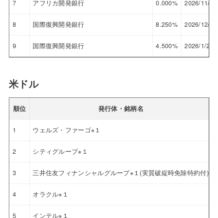
7
アフリカ開発銀行
0.000%
2026/11/27
8
国際復興開発銀行
8.250%
2026/12/21
9
国際復興開発銀行
4.500%
2026/1/22
米ドル
順位
発行体・銘柄名
1
ウェルズ・ファーゴ※１
2
シティグループ※１
3
三井住友フィナンシャルグループ※１(実質破綻時免除特約付)
4
オラクル※１
5
インテル※１