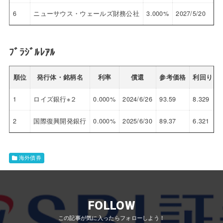
6
ニューサウス・ウェールズ財務公社
3.000%
2027/5/20
97
ﾌﾞﾗｼﾞﾙﾚｱﾙ
順位
発行体・銘柄名
利率
償還
参考価格
利回り
1
ロイズ銀行※２
0.000%
2024/6/26
93.59
8.329
2
国際復興開発銀行
0.000%
2025/6/30
89.37
6.321
海外債券
FOLLOW