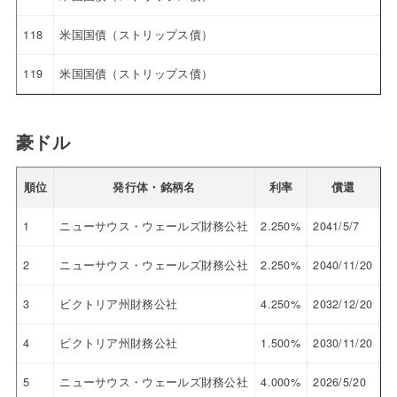
118
米国国債（ストリップス債）
119
米国国債（ストリップス債）
豪ドル
順位
発行体・銘柄名
利率
償還
参
1
ニューサウス・ウェールズ財務公社
2.250%
2041/5/7
69
2
ニューサウス・ウェールズ財務公社
2.250%
2040/11/20
69
3
ビクトリア州財務公社
4.250%
2032/12/20
98
4
ビクトリア州財務公社
1.500%
2030/11/20
83
5
ニューサウス・ウェールズ財務公社
4.000%
2026/5/20
10