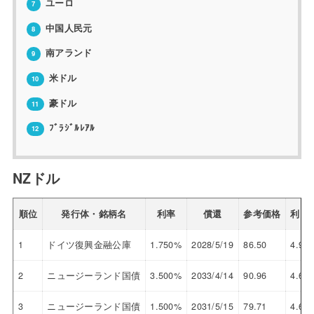
ユーロ
7
中国人民元
8
南アランド
9
米ドル
10
豪ドル
11
ﾌﾞﾗｼﾞﾙﾚｱﾙ
12
NZドル
順位
発行体・銘柄名
利率
償還
参考価格
利回
1
ドイツ復興金融公庫
1.750%
2028/5/19
86.50
4.995
2
ニュージーランド国債
3.500%
2033/4/14
90.96
4.676
3
ニュージーランド国債
1.500%
2031/5/15
79.71
4.663