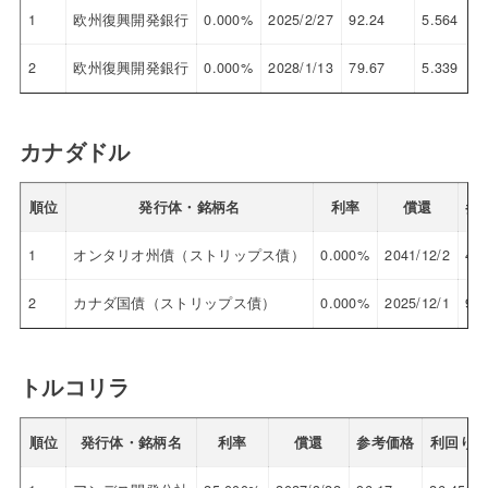
1
欧州復興開発銀行
0.000%
2025/2/27
92.24
5.564
2
欧州復興開発銀行
0.000%
2028/1/13
79.67
5.339
カナダドル
順位
発行体・銘柄名
利率
償還
参
1
オンタリオ州債（ストリップス債）
0.000%
2041/12/2
46.
2
カナダ国債（ストリップス債）
0.000%
2025/12/1
91.
トルコリラ
順位
発行体・銘柄名
利率
償還
参考価格
利回り