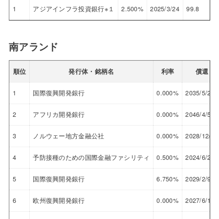
1
アジアインフラ投資銀行※１
2.500%
2025/3/24
99.8
南アランド
順位
発行体・銘柄名
利率
償還
1
国際復興開発銀行
0.000%
2035/5/29
2
アフリカ開発銀行
0.000%
2046/4/5
3
ノルウェー地方金融公社
0.000%
2028/12/22
4
予防接種のための国際金融ファシリティ
0.500%
2024/6/24
5
国際復興開発銀行
6.750%
2029/2/9
6
欧州復興開発銀行
0.000%
2027/6/17