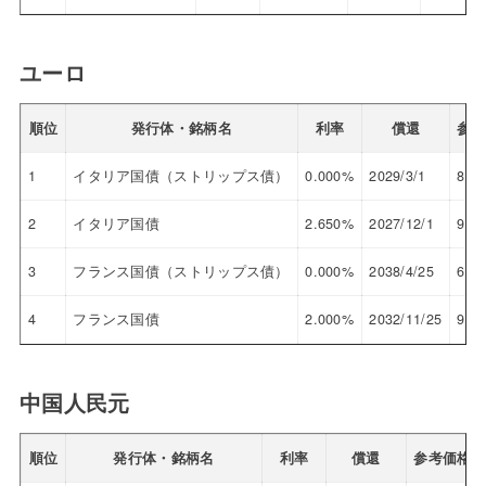
ユーロ
順位
発行体・銘柄名
利率
償還
参考
1
イタリア国債（ストリップス債）
0.000%
2029/3/1
82.
2
イタリア国債
2.650%
2027/12/1
97.
3
フランス国債（ストリップス債）
0.000%
2038/4/25
64.
4
フランス国債
2.000%
2032/11/25
94.
中国人民元
順位
発行体・銘柄名
利率
償還
参考価格