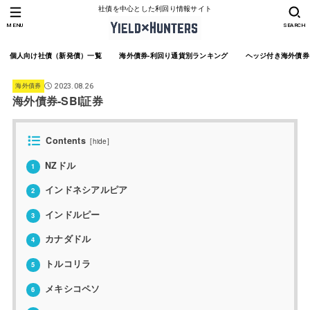
社債を中心とした利回り情報サイト
MENU
SEARCH
個人向け社債（新発債）一覧
海外債券-利回り通貨別ランキング
ヘッジ付き海外債券
海外債券
2023.08.26
海外債券-SBI証券
Contents
[
hide
]
NZドル
1
インドネシアルピア
2
インドルピー
3
カナダドル
4
トルコリラ
5
メキシコペソ
6