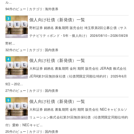
ル...
94件のビュー
|
カテゴリ:
海外債券
個人向け社債（新発債）一覧
野村証券 銘柄名 募集期間 販売会社 埼玉県第2回公募公債（サス
テナビリティボンド・5年・個人向け） 2026/08/10～2026/08/28
野村...
32件のビュー
|
カテゴリ:
国内債券
個人向け社債（新発債）一覧
大和証券 銘柄名 募集期間 金利 期間 販売会社 JERA債 株式会社
JERA第31回無担保社債（社債間限定同順位特約付） 2025年6月
9日～202...
27件のビュー
|
カテゴリ:
国内債券
個人向け社債（新発債）一覧
大和証券 銘柄名 募集期間 金利 期間 販売会社 NECキャピタルソ
リューション株式会社第31回無担保社債（社債間限定同順位特約
付）愛称：NECキャピ...
25件のビュー
|
カテゴリ:
国内債券