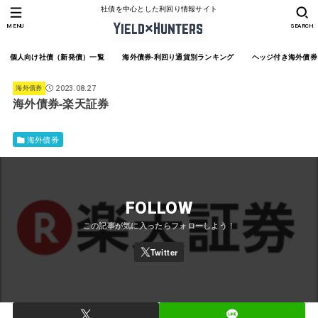
社債を中心とした利回り情報サイト
MENU
SEARCH
個人向け社債（新発債）一覧
海外債券-利回り通貨別ランキング
ヘッジ付き海外債券
海外債券
2023.08.27
海外債券-楽天証券
海外債券
FOLLOW