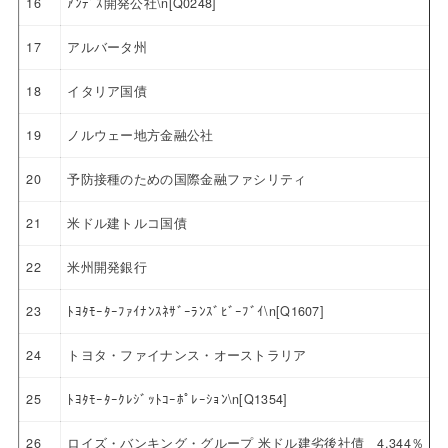
16
ｱﾝﾃﾞｽ開発公社\n[Q0248]
17
アルバータ州
18
イタリア国債
19
ノルウェー地方金融公社
20
予防接種のための国際金融ファシリティ
21
米ドル建トルコ国債
22
米州開発銀行
23
ﾄﾖﾀﾓｰﾀｰﾌｧｲﾅﾝｽﾈｻﾞｰﾗﾝｽﾞﾋﾞｰﾌﾞｲ\n[Q1607]
24
トヨタ・ファイナンス・オーストラリア
25
ﾄﾖﾀﾓｰﾀｰｸﾚｼﾞｯﾄｺｰﾎﾟﾚｰｼｮﾝ\n[Q1354]
26
ロイズ・バンキング・グループ 米ドル建劣後社債 4.344％ 20