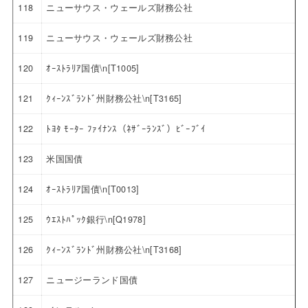
118
ニューサウス・ウェールズ財務公社
119
ニューサウス・ウェールズ財務公社
120
ｵｰｽﾄﾗﾘｱ国債\n[T1005]
121
ｸｨｰﾝｽﾞﾗﾝﾄﾞ州財務公社\n[T3165]
122
ﾄﾖﾀ ﾓｰﾀｰ ﾌｧｲﾅﾝｽ（ﾈｻﾞｰﾗﾝｽﾞ）ﾋﾞｰﾌﾞｲ
123
米国国債
124
ｵｰｽﾄﾗﾘｱ国債\n[T0013]
125
ｳｴｽﾄﾊﾟｯｸ銀行\n[Q1978]
126
ｸｨｰﾝｽﾞﾗﾝﾄﾞ州財務公社\n[T3168]
127
ニュージーランド国債