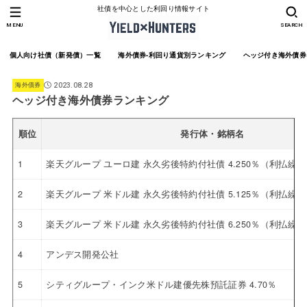
社債を中心とした利回り情報サイト
MENU
SEARCH
個人向け社債（新発債）一覧
海外債券-利回り通貨別ランキング
ヘッジ付き海外債券
海外債券
2023.08.28
ヘッジ付き海外債券ランキング
順位
発行体・銘柄名
1
楽天グループ ユーロ建 永久劣後特約付社債 4.250％（利払繰
2
楽天グループ 米ドル建 永久劣後特約付社債 5.125％（利払繰
3
楽天グループ 米ドル建 永久劣後特約付社債 6.250％（利払繰
4
アンデス開発公社
5
シティグループ・インク米ドル建優先株預託証券 4.70％