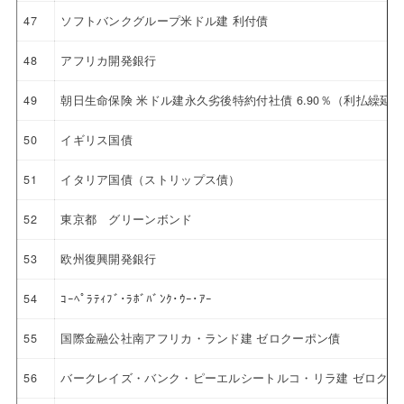
47
ソフトバンクグループ米ドル建 利付債
48
アフリカ開発銀行
49
朝日生命保険 米ドル建永久劣後特約付社債 6.90％（利払繰延
50
イギリス国債
51
イタリア国債（ストリップス債）
52
東京都 グリーンボンド
53
欧州復興開発銀行
54
ｺｰﾍﾟﾗﾃｨﾌﾞ･ﾗﾎﾞﾊﾞﾝｸ･ｳｰ･ｱｰ
55
国際金融公社南アフリカ・ランド建 ゼロクーポン債
56
バークレイズ・バンク・ピーエルシートルコ・リラ建 ゼロクー