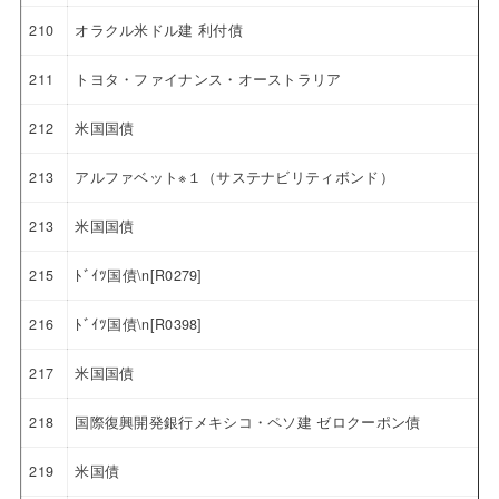
210
オラクル米ドル建 利付債
211
トヨタ・ファイナンス・オーストラリア
212
米国国債
213
アルファベット※１（サステナビリティボンド）
213
米国国債
215
ﾄﾞｲﾂ国債\n[R0279]
216
ﾄﾞｲﾂ国債\n[R0398]
217
米国国債
218
国際復興開発銀行メキシコ・ペソ建 ゼロクーポン債
219
米国債