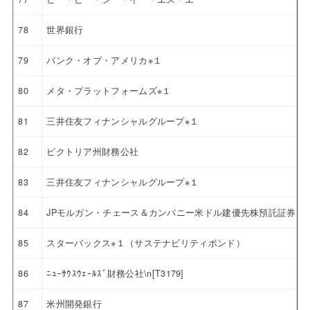
78
世界銀行
79
バンク・オブ・アメリカ※１
80
メタ・プラットフォームズ※１
81
三井住友フィナンシャルグループ※１
82
ビクトリア州財務公社
83
三井住友フィナンシャルグループ※１
84
JPモルガン・チェース＆カンパニー米ドル建優先株預託証券 4.6
85
スターバックス※１（サステナビリティボンド）
86
ﾆｭｰｻｳｽｳｪｰﾙｽﾞ財務公社\n[T3179]
87
米州開発銀行