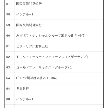
57
国際復興開発銀行
58
インテル※１
59
国際復興開発銀行
60
みずほフィナンシャルグループ米ドル建 利付債
61
ビクトリア州財務公社
62
トヨタ・モーター・ファイナンス（ネザーランズ）
63
ゴールドマン・サックス・グループ※１
64
ﾋﾞｸﾄﾘｱ州財務公社\n[T3184]
64
世界銀行
66
インテル※１