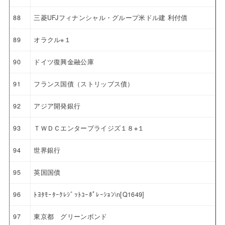
88
三菱UFJフィナンシャル・グループ米ドル建 利付債
89
オラクル※１
90
ドイツ復興金融公庫
91
フランス国債（ストリップス債）
92
アジア開発銀行
93
ＴＷＤＣエンタープライジズ１８※１
94
世界銀行
95
英国国債
96
ﾄﾖﾀﾓｰﾀｰｸﾚｼﾞｯﾄｺｰﾎﾟﾚｰｼｮﾝ\n[Q1649]
97
東京都 グリーンボンド