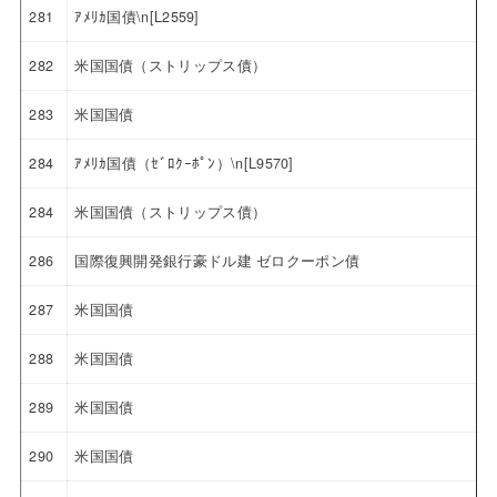
281
ｱﾒﾘｶ国債\n[L2559]
282
米国国債（ストリップス債）
283
米国国債
284
ｱﾒﾘｶ国債（ｾﾞﾛｸｰﾎﾟﾝ）\n[L9570]
284
米国国債（ストリップス債）
286
国際復興開発銀行豪ドル建 ゼロクーポン債
287
米国国債
288
米国国債
289
米国国債
290
米国国債