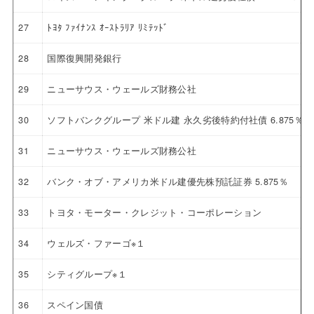
27
ﾄﾖﾀ ﾌｧｲﾅﾝｽ ｵｰｽﾄﾗﾘｱ ﾘﾐﾃｯﾄﾞ
28
国際復興開発銀行
29
ニューサウス・ウェールズ財務公社
30
ソフトバンクグループ 米ドル建 永久劣後特約付社債 6.875％
31
ニューサウス・ウェールズ財務公社
32
バンク・オブ・アメリカ米ドル建優先株預託証券 5.875％
33
トヨタ・モーター・クレジット・コーポレーション
34
ウェルズ・ファーゴ※１
35
シティグループ※１
36
スペイン国債