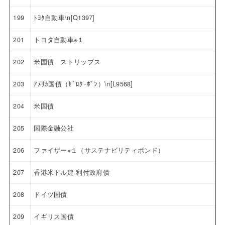
199
ﾄﾖﾀ自動車\n[Q1397]
201
トヨタ自動車※１
202
米国債 ストリップス
203
ｱﾒﾘｶ国債（ｾﾞﾛｸｰﾎﾟﾝ）\n[L9568]
204
米国債
205
国際金融公社
206
ファイザー※１（サステナビリティボンド）
207
香港米ドル建 利付政府債
208
ドイツ国債
209
イギリス国債