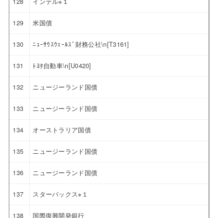
128
インテル※１
129
米国債
130
ﾆｭｰｻｳｽｳｪｰﾙｽﾞ財務公社\n[T3161]
131
ﾄﾖﾀ自動車\n[U0420]
132
ニュージーランド国債
133
ニュージーランド国債
134
オーストラリア国債
135
ニュージーランド国債
136
ニュージーランド国債
137
スターバックス※１
138
国際復興開発銀行