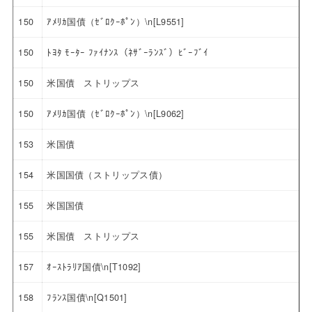
150
ｱﾒﾘｶ国債（ｾﾞﾛｸｰﾎﾟﾝ）\n[L9551]
150
ﾄﾖﾀ ﾓｰﾀｰ ﾌｧｲﾅﾝｽ（ﾈｻﾞｰﾗﾝｽﾞ）ﾋﾞｰﾌﾞｲ
150
米国債 ストリップス
150
ｱﾒﾘｶ国債（ｾﾞﾛｸｰﾎﾟﾝ）\n[L9062]
153
米国債
154
米国国債（ストリップス債）
155
米国国債
155
米国債 ストリップス
157
ｵｰｽﾄﾗﾘｱ国債\n[T1092]
158
ﾌﾗﾝｽ国債\n[Q1501]