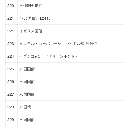
220
米州開発銀行
221
ｱﾒﾘｶ国債\n[L2415]
221
イギリス国債
223
インテル・コーポレーション米ドル建 利付債
224
ペプシコ※１ （グリーンボンド）
225
米国国債
226
米国国債
227
米国国債
228
米国債
229
米国国債