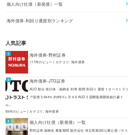
個人向け社債（新発債）一覧
海外債券-利回り通貨別ランキング
人気記事
海外債券-野村証券
117件のビュー
|
カテゴリ:
海外債券
海外債券-JTG証券
AUD 順位 発行体・銘柄名 利率 期間 利回り 通貨 1 オーストラリ
ア国債 3.944% 約9年0ヶ月 4.5 AUD 2 国際復興開発銀行豪ド
ル...
93件のビュー
|
カテゴリ:
海外債券
個人向け社債（新発債）一覧
野村証券 銘柄名 募集期間 販売会社 埼玉県第2回公募公債（サス