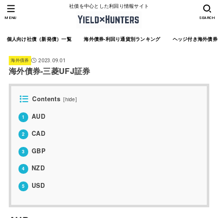
社債を中心とした利回り情報サイト
MENU
SEARCH
個人向け社債（新発債）一覧
海外債券-利回り通貨別ランキング
ヘッジ付き海外債券
海外債券
2023.09.01
海外債券-三菱UFJ証券
Contents
[
hide
]
AUD
1
CAD
2
GBP
3
NZD
4
USD
5