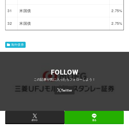
31
米国債
2.75%
32
米国債
2.75%
海外債券
FOLLOW
ポスト
送る