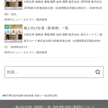
大和証券 銘柄名 募集期間 金利 期間 販売会社 JERA債 株式会社
JERA第31回無担保社債（社債間限定同順位特約付） 2025年6月
9日～202...
25件のビュー
|
カテゴリ:
国内債券
個人向け社債（新発債）一覧
大和証券 銘柄名 募集期間 金利 期間 販売会社 楽天カードマン債
楽天カード株式会社第10回無担保社債（社債間限定同順位特約
付） 2025年6月13...
24件のビュー
|
カテゴリ:
国内債券
検
索:
HOME
国内債券
国内債券-利回り一覧(SBI証券)
個人向け社債（新発債）一覧
海外債券-利回り通貨別ランキング