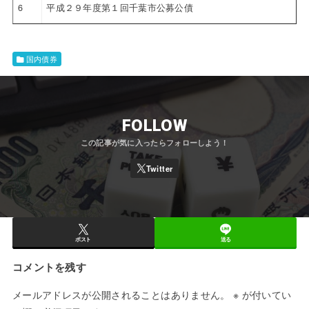
6
平成２９年度第１回千葉市公募公債
国内債券
FOLLOW
ポスト
送る
コメントを残す
メールアドレスが公開されることはありません。
※
が付いてい