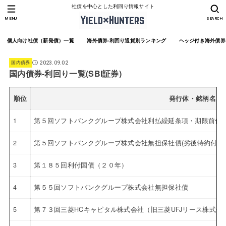
社債を中心とした利回り情報サイト
MENU
SEARCH
個人向け社債（新発債）一覧
海外債券-利回り通貨別ランキング
ヘッジ付き海外債券
国内債券
2023.09.02
国内債券-利回り一覧(SBI証券)
順位
発行体・銘柄名
1
第５回ソフトバンクグループ株式会社利払繰延条項・期限前償還
2
第５回ソフトバンクグループ株式会社無担保社債(劣後特約付)※
3
第１８５回利付国債（２０年）
4
第５５回ソフトバンクグループ株式会社無担保社債
5
第７３回三菱HCキャピタル株式会社（旧三菱UFJリース株式会