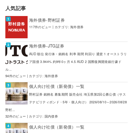
人気記事
海外債券-野村証券
117件のビュー
|
カテゴリ:
海外債券
海外債券-JTG証券
AUD 順位 発行体・銘柄名 利率 期間 利回り 通貨 1 オーストラリ
ア国債 3.944% 約9年0ヶ月 4.5 AUD 2 国際復興開発銀行豪ド
ル...
94件のビュー
|
カテゴリ:
海外債券
個人向け社債（新発債）一覧
野村証券 銘柄名 募集期間 販売会社 埼玉県第2回公募公債（サス
テナビリティボンド・5年・個人向け） 2026/08/10～2026/08/28
野村...
32件のビュー
|
カテゴリ:
国内債券
個人向け社債（新発債）一覧