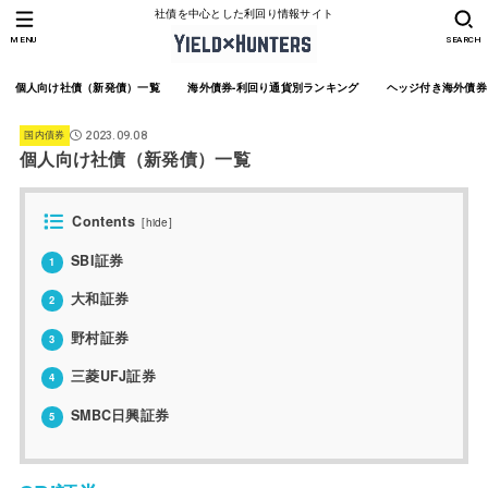
社債を中心とした利回り情報サイト
MENU
SEARCH
個人向け社債（新発債）一覧
海外債券-利回り通貨別ランキング
ヘッジ付き海外債券
国内債券
2023.09.08
個人向け社債（新発債）一覧
Contents
[
hide
]
SBI証券
1
大和証券
2
野村証券
3
三菱UFJ証券
4
SMBC日興証券
5