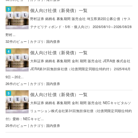
個人向け社債（新発債）一覧
野村証券 銘柄名 募集期間 販売会社 埼玉県第2回公募公債（サス
テナビリティボンド・5年・個人向け） 2026/08/10～2026/08/28
野村...
32件のビュー
|
カテゴリ:
国内債券
個人向け社債（新発債）一覧
大和証券 銘柄名 募集期間 金利 期間 販売会社 JERA債 株式会社
JERA第31回無担保社債（社債間限定同順位特約付） 2025年6月
9日～202...
26件のビュー
|
カテゴリ:
国内債券
個人向け社債（新発債）一覧
大和証券 銘柄名 募集期間 金利 期間 販売会社 NECキャピタルソ
リューション株式会社第31回無担保社債（社債間限定同順位特約
付）愛称：NECキャピ...
25件のビュー
|
カテゴリ:
国内債券