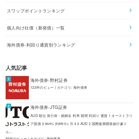
スワップポイントランキング
個人向け社債（新発債）一覧
海外債券-利回り通貨別ランキング
人気記事
海外債券-野村証券
122件のビュー
|
カテゴリ:
海外債券
海外債券-JTG証券
AUD 順位 発行体・銘柄名 利率 期間 利回り 通貨 1 オーストラリ
ア国債 3.944% 約9年0ヶ月 4.5 AUD 2 国際復興開発銀行豪ド
ル...
93件のビュー
|
カテゴリ:
海外債券