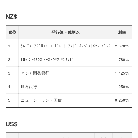
NZ$
順位
発行体・銘柄名
利率
1
ｸﾚﾃﾞｨ･ｱｸﾞﾘｺﾙ･ｺｰﾎﾟﾚｰﾄ･ｱﾝﾄﾞ･ｲﾝﾍﾞｽﾄﾒﾝﾄ･ﾊﾞﾝｸ
2.670%
20
2
ﾄﾖﾀ ﾌｧｲﾅﾝｽ ｵｰｽﾄﾗﾘｱ ﾘﾐﾃｯﾄﾞ
1.780%
20
3
アジア開発銀行
1.125%
20
4
世界銀行
1.250%
20
5
ニュージーランド国債
0.250%
20
US$