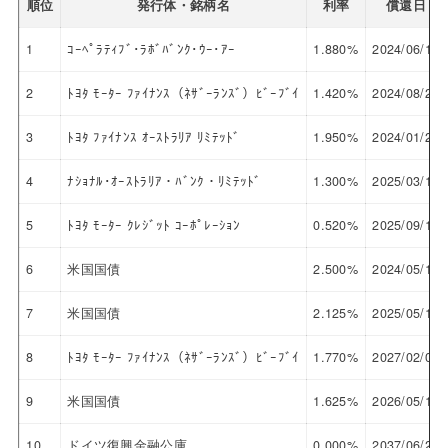
順位
発行体・銘柄名
利率
償還日
1
ｺｰﾍﾟﾗﾃｨﾌﾞ･ﾗﾎﾞﾊﾞﾝｸ･ｳｰ･ｱｰ
1.880%
2024/06/18
2
ﾄﾖﾀ ﾓｰﾀｰ ﾌｧｲﾅﾝｽ（ﾈｻﾞｰﾗﾝｽﾞ）ﾋﾞｰﾌﾞｲ
1.420%
2024/08/27
3
ﾄﾖﾀ ﾌｧｲﾅﾝｽ ｵｰｽﾄﾗﾘｱ ﾘﾐﾃｯﾄﾞ
1.950%
2024/01/25
4
ﾅｼｮﾅﾙ･ｵｰｽﾄﾗﾘｱ・ﾊﾞﾝｸ・ﾘﾐﾃｯﾄﾞ
1.300%
2025/03/12
5
ﾄﾖﾀ ﾓｰﾀｰ ｸﾚｼﾞｯﾄ ｺｰﾎﾟﾚｰｼｮﾝ
0.520%
2025/09/17
6
米国国債
2.500%
2024/05/15
7
米国国債
2.125%
2025/05/15
8
ﾄﾖﾀ ﾓｰﾀｰ ﾌｧｲﾅﾝｽ（ﾈｻﾞｰﾗﾝｽﾞ）ﾋﾞｰﾌﾞｲ
1.770%
2027/02/01
9
米国国債
1.625%
2026/05/15
10
ドイツ復興金融公庫
0.000%
2037/06/29