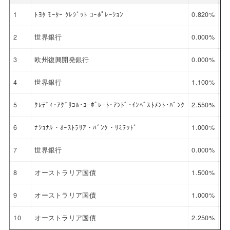
1
ﾄﾖﾀ ﾓｰﾀｰ ｸﾚｼﾞｯﾄ ｺｰﾎﾟﾚｰｼｮﾝ
0.820%
20
2
世界銀行
0.000%
20
3
欧州復興開発銀行
0.000%
20
4
世界銀行
1.100%
20
5
ｸﾚﾃﾞｨ･ｱｸﾞﾘｺﾙ･ｺｰﾎﾟﾚｰﾄ･ｱﾝﾄﾞ･ｲﾝﾍﾞｽﾄﾒﾝﾄ･ﾊﾞﾝｸ
2.550%
20
6
ﾅｼｮﾅﾙ・ｵｰｽﾄﾗﾘｱ・ﾊﾞﾝｸ・ﾘﾐﾃｯﾄﾞ
1.000%
20
7
世界銀行
0.000%
20
8
オーストラリア国債
1.500%
20
9
オーストラリア国債
1.000%
20
10
オーストラリア国債
2.250%
20