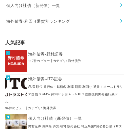
個人向け社債（新発債）一覧
海外債券-利回り通貨別ランキング
人気記事
海外債券-野村証券
117件のビュー
|
カテゴリ:
海外債券
海外債券-JTG証券
AUD 順位 発行体・銘柄名 利率 期間 利回り 通貨 1 オーストラリ
ア国債 3.944% 約9年0ヶ月 4.5 AUD 2 国際復興開発銀行豪ド
ル...
94件のビュー
|
カテゴリ:
海外債券
個人向け社債（新発債）一覧
野村証券 銘柄名 募集期間 販売会社 埼玉県第2回公募公債（サス