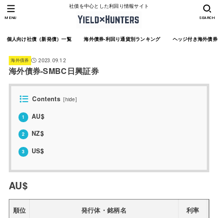
社債を中心とした利回り情報サイト
MENU
SEARCH
個人向け社債（新発債）一覧
海外債券-利回り通貨別ランキング
ヘッジ付き海外債券
海外債券
2023.09.12
海外債券-SMBC日興証券
Contents
[
hide
]
AU$
1
NZ$
2
US$
3
AU$
順位
発行体・銘柄名
利率