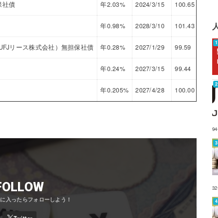
保社債
年2.03%
2024/3/15
100.65
0.7
年0.98%
2028/3/10
101.43
0.6
UFJリース株式会社）無担保社債
年0.28%
2027/1/29
99.59
0.4
年0.24%
2027/3/15
99.44
0.4
年0.205%
2027/4/28
100.00
0.2
9
FOLLOW
3