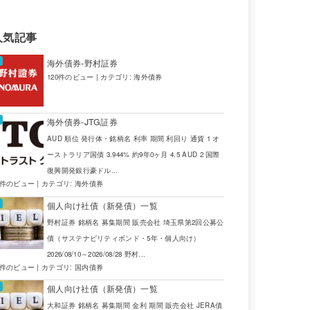
21
人気記事
51
海外債券-野村証券
03
120件のビュー
|
カテゴリ:
海外債券
02
海外債券-JTG証券
05
AUD 順位 発行体・銘柄名 利率 期間 利回り 通貨 1 オ
ーストラリア国債 3.944% 約9年0ヶ月 4.5 AUD 2 国際
復興開発銀行豪ドル...
4件のビュー
|
カテゴリ:
海外債券
個人向け社債（新発債）一覧
野村証券 銘柄名 募集期間 販売会社 埼玉県第2回公募公
債（サステナビリティボンド・5年・個人向け）
2026/08/10～2026/08/28 野村...
2件のビュー
|
カテゴリ:
国内債券
個人向け社債（新発債）一覧
大和証券 銘柄名 募集期間 金利 期間 販売会社 JERA債