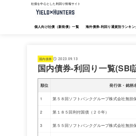
社債を中心とした利回り情報サイト
個人向け社債（新発債）一覧
海外債券-利回り通貨別ランキン
海外債券-JTG証券
海外債券-大和証券
海外債券-SMBC日興証券
海外債券-みずほ証券
海外債券-三菱UFJ証券
海外債券-楽天証券
海外債券-SBI証券
海外債券-野村証券
国内債券
2023.09.13
国内債券-利回り一覧(SBI
順位
発行体・銘柄
1
第５８回ソフトバンクグループ株式会社無担
2
第１８５回利付国債（２０年）
3
第５５回ソフトバンクグループ株式会社無担