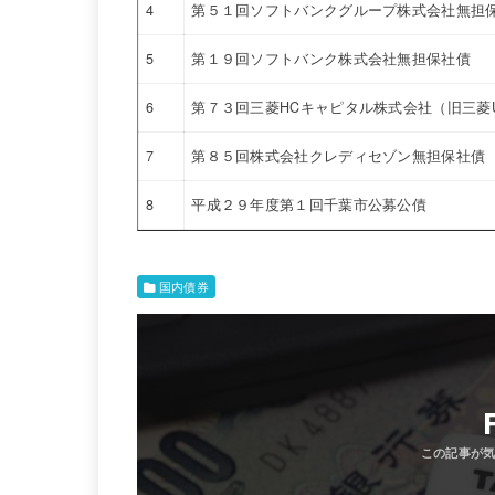
4
第５１回ソフトバンクグループ株式会社無担
5
第１９回ソフトバンク株式会社無担保社債
6
第７３回三菱HCキャピタル株式会社（旧三菱
7
第８５回株式会社クレディセゾン無担保社債
8
平成２９年度第１回千葉市公募公債
国内債券