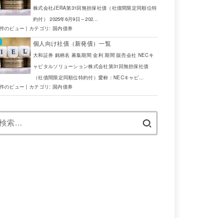
株式会社JERA第31回無担保社債（社債間限定同順位特
約付） 2025年6月9日～202...
6件のビュー
|
カテゴリ:
国内債券
個人向け社債（新発債）一覧
大和証券 銘柄名 募集期間 金利 期間 販売会社 NECキ
ャピタルソリューション株式会社第31回無担保社債
（社債間限定同順位特約付）愛称：NECキャピ...
5件のビュー
|
カテゴリ:
国内債券
検
索: