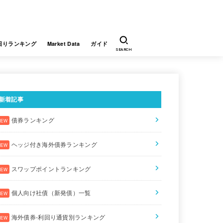
回りランキング
Market Data
ガイド
SEARCH
新着記事
債券ランキング
回り
ヘッジ付き海外債券ランキング
58
スワップポイントランキング
65
個人向け社債（新発債）一覧
02
海外債券-利回り通貨別ランキング