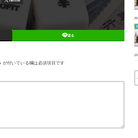
2
送る
2
※
が付いている欄は必須項目です