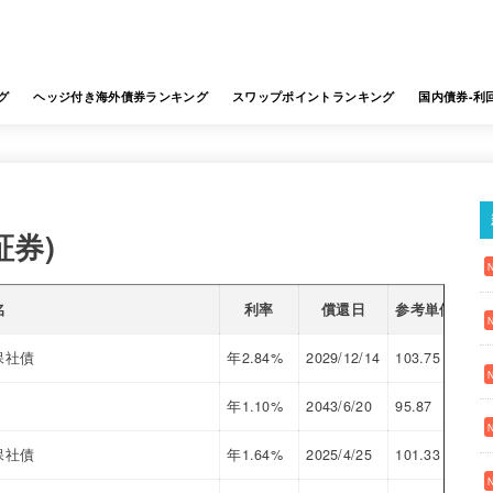
グ
ヘッジ付き海外債券ランキング
スワップポイントランキング
国内債券-利
証券)
名
利率
償還日
参考単価
利
保社債
年2.84%
2029/12/14
103.75
2.1
年1.10%
2043/6/20
95.87
1.3
保社債
年1.64%
2025/4/25
101.33
0.8